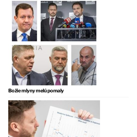
Božie mlyny melú pomaly