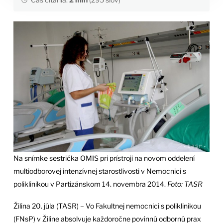
Na snímke sestrička OMIS pri prístroji na novom oddelení
multiodborovej intenzívnej starostlivosti v Nemocnici s
poliklinikou v Partizánskom 14. novembra 2014.
Foto: TASR
Žilina 20. júla (TASR) – Vo Fakultnej nemocnici s poliklinikou
(FNsP) v Žiline absolvuje každoročne povinnú odbornú prax