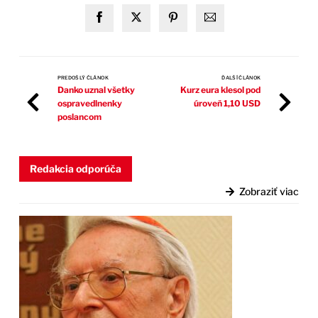
PREDOŠLÝ ČLÁNOK
ĎALŠÍ ČLÁNOK
Danko uznal všetky
Kurz eura klesol pod
ospravedlnenky
úroveň 1,10 USD
poslancom
Redakcia odporúča
Zobraziť viac