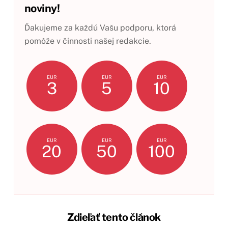
noviny!
Ďakujeme za každú Vašu podporu, ktorá
pomôže v činnosti našej redakcie.
EUR
EUR
EUR
3
5
10
EUR
EUR
EUR
20
50
100
Zdieľať tento článok