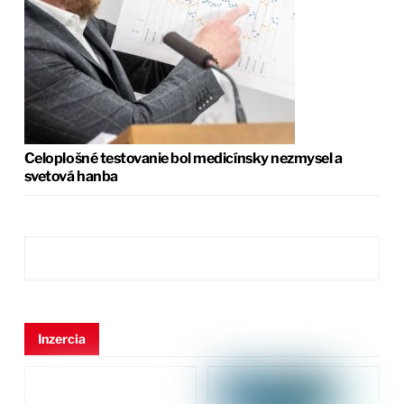
Celoplošné testovanie bol medicínsky nezmysel a
svetová hanba
Inzercia