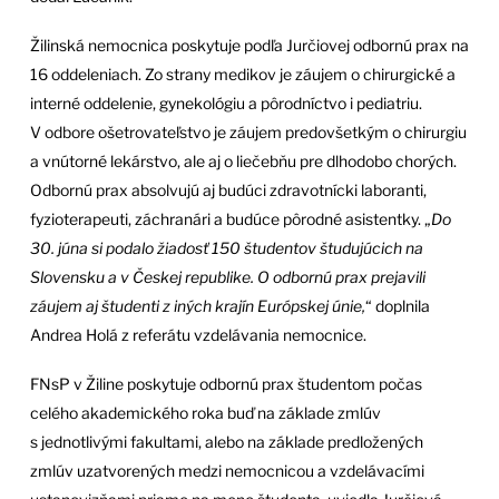
Žilinská nemocnica poskytuje podľa Jurčiovej odbornú prax na
16 oddeleniach. Zo strany medikov je záujem o chirurgické a
interné oddelenie, gynekológiu a pôrodníctvo i pediatriu.
V odbore ošetrovateľstvo je záujem predovšetkým o chirurgiu
a vnútorné lekárstvo, ale aj o liečebňu pre dlhodobo chorých.
Odbornú prax absolvujú aj budúci zdravotnícki laboranti,
fyzioterapeuti, záchranári a budúce pôrodné asistentky. „
Do
30. júna si podalo žiadosť 150 študentov študujúcich na
Slovensku a v Českej republike. O odbornú prax prejavili
záujem aj študenti z iných krajín Európskej únie,
“ doplnila
Andrea Holá z referátu vzdelávania nemocnice.
FNsP v Žiline poskytuje odbornú prax študentom počas
celého akademického roka buď na základe zmlúv
s jednotlivými fakultami, alebo na základe predložených
zmlúv uzatvorených medzi nemocnicou a vzdelávacími