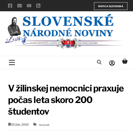
Skip
MATICA SLOVENSKÁ
to
content
Menu
V žilinskej nemocnici praxuje
počas leta skoro 200
študentov
20 júla, 2016
terazsk