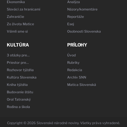
Ekonomika
Analýza
Slováci za hranicami
Názory/komentáre
Zahraničie
Reportáže
Zo života Matice
Esej
Všimli sme si
Osobnosti Slovenska
KULTÚRA
PRÍLOHY
3 otázky pre…
Úvod
Priestor pre…
Rubriky
Rozhovor týždňa
Redakcia
Kultúra Slovenska
Archív SNN
Kniha týždňa
Matica Slovenská
Budovanie štátu
Orol Tatranský
Rodina a škola
Copyright © 2026 Slovenské národné noviny. Všetky práva vyhradené.