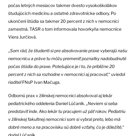
počas letných mesiacov takmer dvesto vysokoškolákov
študujúcich medicínu a ostatné zdravotnícke odbory. Po
ukončení štúdia sa takmer 20 percent z nich v nemocnici
zamestná. TASR o tom informovala hovorkyňa nemocnice
Viera Jurčiová.
„
Som rád, že študenti si pre absolvovanie praxe vyberajú našu
nemocnicu a práve tu môžu premeniť poznatky nadobudnuté
počas štúdia do praxe. Potešujúce je i to, že približne 20
percent z nich sa rozhodne v nemocnici aj pracovať,
“ uviedol
riaditeľ FNsP Ivan Mačuga.
Odbornú prax v žilinskej nemocnici absolvoval aj lekár
pediatrického oddelenia Daniel Lúčaník. „
Neviem si seba
predstaviť inde. Ako lekár tu pracujem už päť rokov. Pediatriu
v žilinskej fakultnej nemocnici som si vybral preto, lebo má
dobré meno a na pracovisku sú dobré vzťahy, čo je dôležité,
“
dodal Lúčaník.