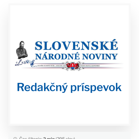
Čas čítania:
2 min
(295 slov)