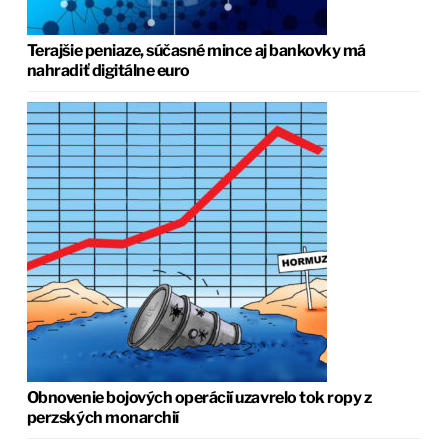
Terajšie peniaze, súčasné mince aj bankovky má
nahradiť digitálne euro
Obnovenie bojových operácií uzavrelo tok ropy z
perzských monarchií