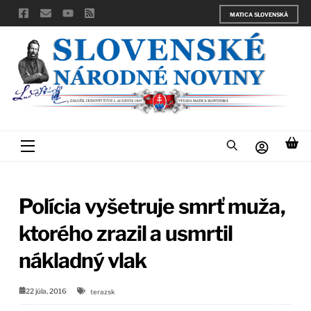
Skip
MATICA SLOVENSKÁ
to
content
Menu
Polícia vyšetruje smrť muža,
ktorého zrazil a usmrtil
nákladný vlak
22 júla, 2016
terazsk