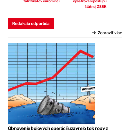
falzifikátov euromincí
vyšetrovaní postupu
štátnej ZSSK
Redakcia odporúča
Zobraziť viac
Obnovenie bojových operácií uzavrelo tok ropy z