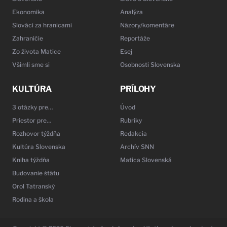
Ekonomika
Analýza
Slováci za hranicami
Názory/komentáre
Zahraničie
Reportáže
Zo života Matice
Esej
Všimli sme si
Osobnosti Slovenska
KULTÚRA
PRÍLOHY
3 otázky pre…
Úvod
Priestor pre…
Rubriky
Rozhovor týždňa
Redakcia
Kultúra Slovenska
Archív SNN
Kniha týždňa
Matica Slovenská
Budovanie štátu
Orol Tatranský
Rodina a škola