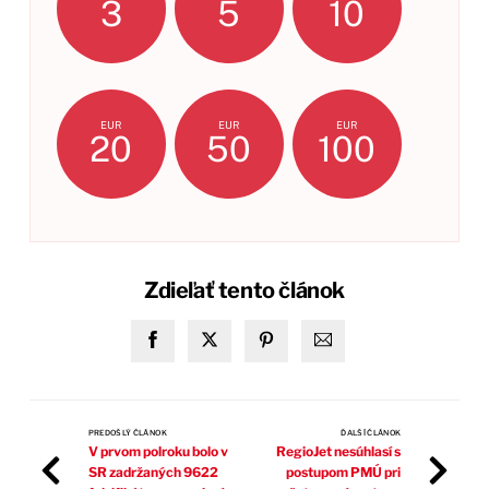
3
5
10
EUR
EUR
EUR
20
50
100
Zdieľať tento článok
PREDOŠLÝ ČLÁNOK
ĎALŠÍ ČLÁNOK
V prvom polroku bolo v
RegioJet nesúhlasí s
SR zadržaných 9622
postupom PMÚ pri