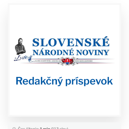
Čas čítania:
1 min
(113 slov)