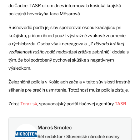
do Čadce. TASR o tom dnes informovala košická krajská
policajná hovorkyňa Jana Mésarová.
Rušňovodič podľa jej slov spozoroval osobu kráčajúcu pri
koľajisku, pričom ihneď použil výstražné zvukové znamenie
a rýchlobrzdu. Osoba však nereagovala.
„Z dôvodu krátkej
vzdialenosti rušňovodič nedokázal zrážke zabrániť,“
dodala s
tým, že bol podrobený dychovej skúške s negatívnym
výsledkom.
Železničná polícia v Košiciach začala v tejto súvislosti trestné
stíhanie pre prečin usmrtenie. Totožnosť muža polícia zisťuje.
Zdroj:
Teraz.sk
, spravodajský portál tlačovej agentúry
TASR
Maroš Smolec
Šéfredaktor / Slovenské národné noviny