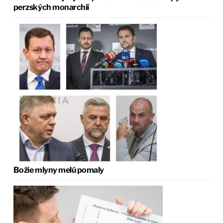
perzských monarchií
Božie mlyny melú pomaly