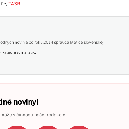
túry
TASR
odných novín a od roku 2014 správca Matice slovenskej
 katedra žurnalistiky
né noviny!
ôže v činnosti našej redakcie.