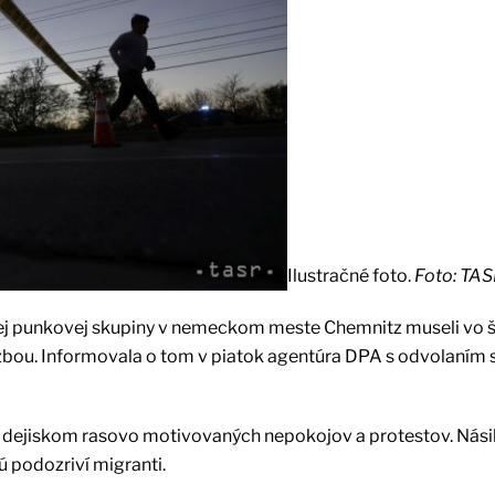
Ilustračné foto.
Foto: TA
ej punkovej skupiny v nemeckom meste Chemnitz museli vo š
bou. Informovala o tom v piatok agentúra DPA s odvolaním 
 dejiskom rasovo motivovaných nepokojov a protestov. Násil
 podozriví migranti.