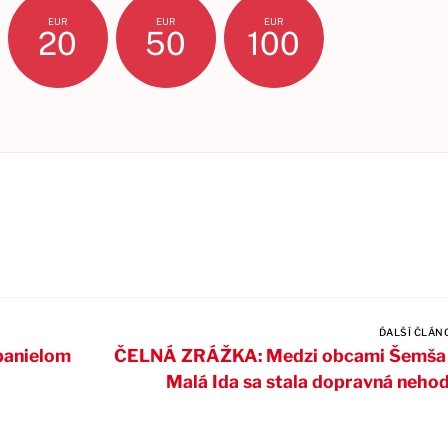
EUR
EUR
EUR
20
50
100
ĎALŠÍ ČLÁN
panielom
ČELNÁ ZRÁŽKA: Medzi obcami Šemša
Malá Ida sa stala dopravná neho