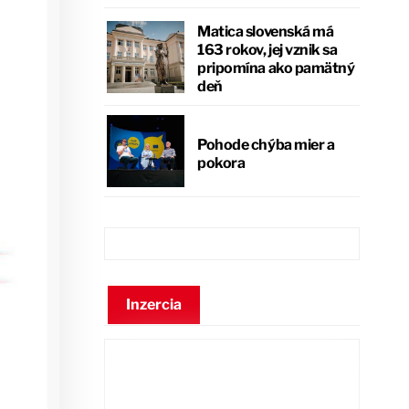
Matica slovenská má
163 rokov, jej vznik sa
pripomína ako pamätný
deň
Pohode chýba mier a
pokora
Inzercia