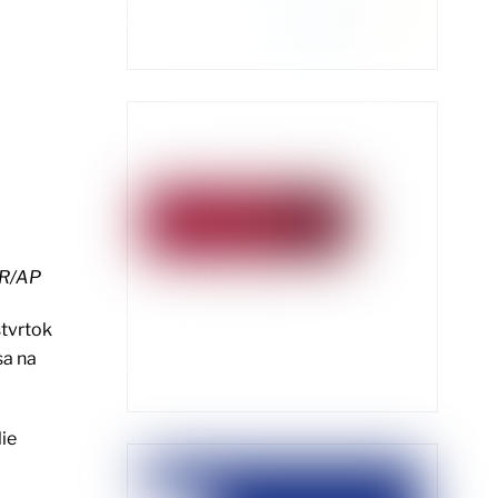
SR/AP
tvrtok
sa na
ie