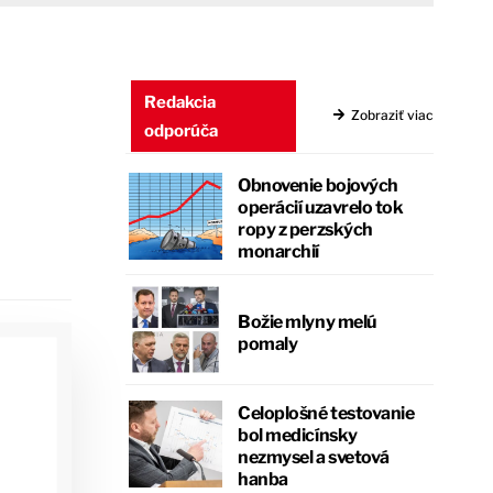
Redakcia
Zobraziť viac
odporúča
Obnovenie bojových
operácií uzavrelo tok
ropy z perzských
monarchií
Božie mlyny melú
pomaly
Celoplošné testovanie
bol medicínsky
nezmysel a svetová
hanba