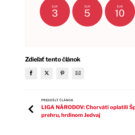
EUR
EUR
EUR
3
5
10
Zdieľať tento článok
PREDOŠLÝ ČLÁNOK
LIGA NÁRODOV: Chorváti oplatili Š
prehru, hrdinom Jedvaj