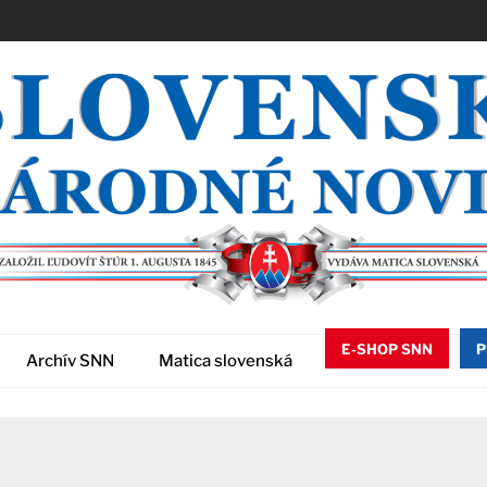
E-SHOP SNN
P
Archív SNN
Matica slovenská