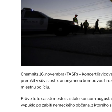
Chemnitz 16. novembra (TASR) – Koncert ľavicov
prerušiť v súvislosti s anonymnou bombovou hroz
miestnu políciu.
Práve toto saské mesto sa stalo koncom augusta
vypuklo po zabití nemeckého občana, z ktorého sú