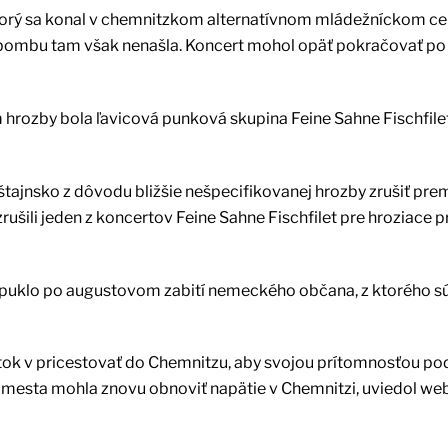
 ktorý sa konal v chemnitzkom alternatívnom mládežníckom ce
u bombu tam však nenašla. Koncert mohol opäť pokračovať po
rozby bola ľavicová punková skupina Feine Sahne Fischfilet
štajnsko z dôvodu bližšie nešpecifikovanej hrozby zrušiť pre
rušili jeden z koncertov Feine Sahne Fischfilet pre hroziace p
ypuklo po augustovom zabití nemeckého občana, z ktorého s
k v pricestovať do Chemnitzu, aby svojou prítomnosťou po
a mesta mohla znovu obnoviť napätie v Chemnitzi, uviedol w