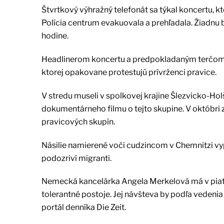
Štvrtkový výhražný telefonát sa týkal koncertu,
Polícia centrum evakuovala a prehľadala. Žiadn
hodine.
Headlinerom koncertu a predpokladaným terčom h
ktorej opakovane protestujú prívrženci pravice.
V stredu museli v spolkovej krajine Šlezvicko-Hol
dokumentárneho filmu o tejto skupine. V októbri z
pravicových skupín.
Násilie namierené voči cudzincom v Chemnitzi v
podozriví migranti.
Nemecká kancelárka Angela Merkelová má v piato
tolerantné postoje. Jej návšteva by podľa vedeni
portál denníka Die Zeit.