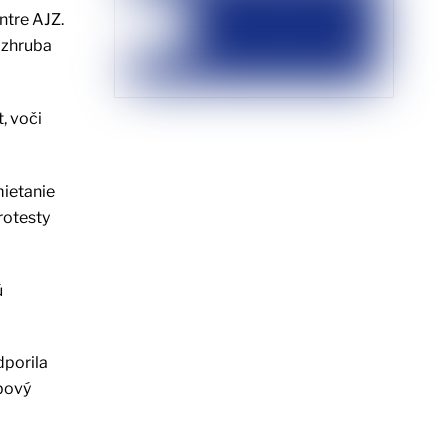
ntre AJZ.
 zhruba
, voči
mietanie
rotesty
ú
dporila
ebový