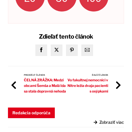
Zdieľať tento článok
PREDOŠLÝ ČLÁNOK
ĎALŠÍ ČLÁNOK
ČELNÁ ZRÁŽKA: Medzi
Vo fakultnej nemocnici v
obcami Šemša a Malá Ida
Nitre ležia dvaja pacienti
sa stala dopravná nehoda
s osýpkami
Redakcia odporúča
Zobraziť viac