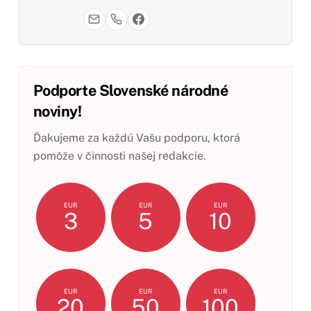
Podporte Slovenské národné
noviny!
Ďakujeme za každú Vašu podporu, ktorá
pomôže v činnosti našej redakcie.
EUR
EUR
EUR
3
5
10
EUR
EUR
EUR
20
50
100