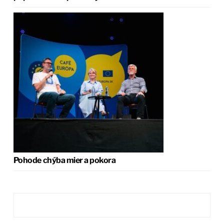
Pohode chýba mier a pokora