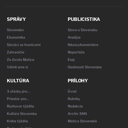
SPRÁVY
PUBLICISTIKA
Slovensko
Slovo o Slovensku
Ekonomika
Analýza
Slováci za hranicami
Názory/komentáre
Zahraničie
Reportáže
Zo života Matice
Esej
Všimli sme si
Osobnosti Slovenska
KULTÚRA
PRÍLOHY
3 otázky pre…
Úvod
Priestor pre…
Rubriky
Rozhovor týždňa
Redakcia
Kultúra Slovenska
Archív SNN
Kniha týždňa
Matica Slovenská