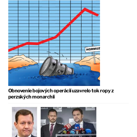
Obnovenie bojových operácií uzavrelo tok ropy z
perzských monarchií