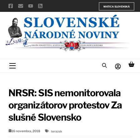
Skip
MATICA SLOVENSKÁ
to
content
Menu
NRSR: SIS nemonitorovala
organizátorov protestov Za
slušné Slovensko
16 novembra, 2018
terazsk