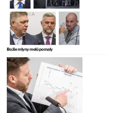
Božie mlyny melú pomaly