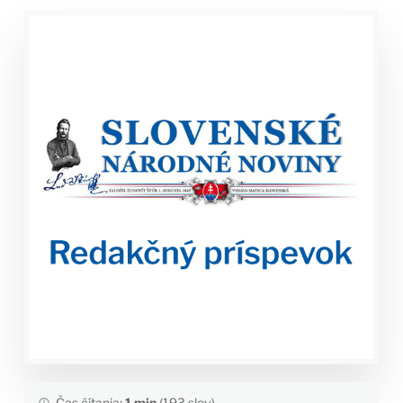
Čas čítania:
1 min
(193 slov)