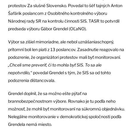
protestov Za slušné Slovensko. Povedal to šéf tajných Anton
Šafárik poslancom z Osobitného kontrolného výboru
Národnej rady SR na kontrolu činnosti SIS. TASR to potvrdil
predseda výboru Gábor Grendel (OĽaNO).
Výbor sa zišiel mimoriadne, ale nebol uznášaniaschopný,
prítomní boli len piati z 13 poslancov. Zasadnutie reagovalo na
podozrenie, že organizátori protestov mali byť monitorovaní.
„Chceli sme preveriť, či to mohla byť SIS. To sa ale
nepotvrdilo,“
povedal Grendel s tým, že SIS sa od tohto
podozrenia dištancovala.
Grendel doplnil, že sa možno ešte pýtať na
brannobezpečnostnom výbore. Rovnako je tu podľa neho
možnosť, že mohli byť monitorovaní na súkromnú objednávku.
Nelegálne monitorovanie v demokratickej spoločnosti podľa
Grendela nemá miesto.