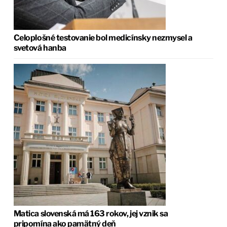
Celoplošné testovanie bol medicínsky nezmysel a
svetová hanba
Matica slovenská má 163 rokov, jej vznik sa
pripomína ako pamätný deň