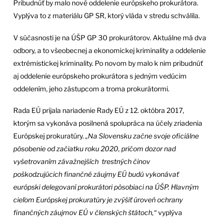
Pribudnúť by malo nové oddelenie európskeho prokurátora.
Vyplýva to z materiálu GP SR, ktorý vláda v stredu schválila.
V súčasnosti je na ÚŠP GP 30 prokurátorov. Aktuálne má dva
odbory, a to všeobecnej a ekonomickej kriminality a oddelenie
extrémistickej kriminality. Po novom by malo k nim pribudnúť
aj oddelenie európskeho prokurátora s jedným vedúcim
oddelením, jeho zástupcom a troma prokurátormi.
Rada EÚ prijala nariadenie Rady EÚ z 12. októbra 2017,
ktorým sa vykonáva posilnená spolupráca na účely zriadenia
Európskej prokuratúry.
„Na Slovensku začne svoje oficiálne
pôsobenie od začiatku roku 2020, pričom dozor nad
vyšetrovaním závažnejších trestných činov
poškodzujúcich finančné záujmy EÚ budú vykonávať
európski delegovaní prokurátori pôsobiaci na ÚŠP. Hlavným
cieľom Európskej prokuratúry je zvýšiť úroveň ochrany
finančných záujmov EÚ v členských štátoch,“
vyplýva