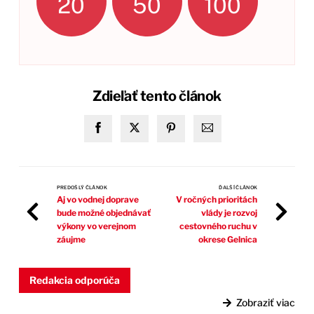
20
50
100
Zdieľať tento článok
PREDOŠLÝ ČLÁNOK
ĎALŠÍ ČLÁNOK
Aj vo vodnej doprave
V ročných prioritách
bude možné objednávať
vlády je rozvoj
výkony vo verejnom
cestovného ruchu v
záujme
okrese Gelnica
Redakcia odporúča
Zobraziť viac