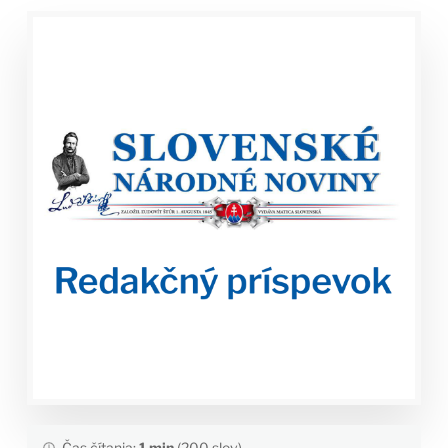
Čas čítania:
1 min
(200 slov)