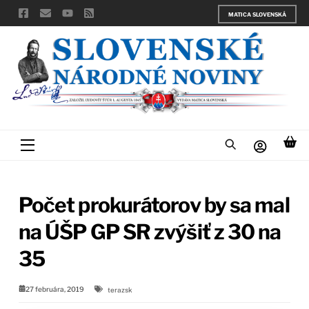
Skip
MATICA SLOVENSKÁ
to
content
Menu
Počet prokurátorov by sa mal
na ÚŠP GP SR zvýšiť z 30 na
35
27 februára, 2019
terazsk