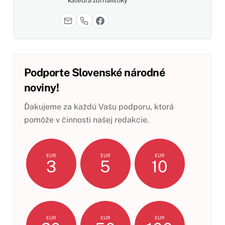
katedra žurnalistiky
Podporte Slovenské národné
noviny!
Ďakujeme za každú Vašu podporu, ktorá
pomôže v činnosti našej redakcie.
EUR
EUR
EUR
3
5
10
EUR
EUR
EUR