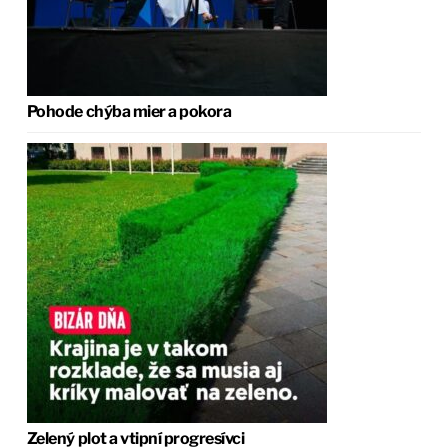
Pohode chýba mier a pokora
Zelený plot a vtipní progresívci