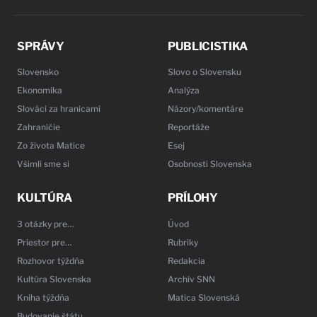
SPRÁVY
PUBLICISTIKA
Slovensko
Slovo o Slovensku
Ekonomika
Analýza
Slováci za hranicami
Názory/komentáre
Zahraničie
Reportáže
Zo života Matice
Esej
Všimli sme si
Osobnosti Slovenska
KULTÚRA
PRÍLOHY
3 otázky pre…
Úvod
Priestor pre…
Rubriky
Rozhovor týždňa
Redakcia
Kultúra Slovenska
Archív SNN
Kniha týždňa
Matica Slovenská
Budovanie štátu