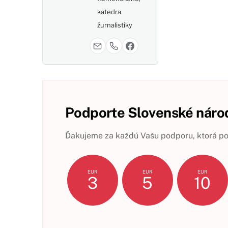
katedra
žurnalistiky
Podporte Slovenské národ
Ďakujeme za každú Vašu podporu, ktorá pom
EUR
EUR
EUR
3
5
10