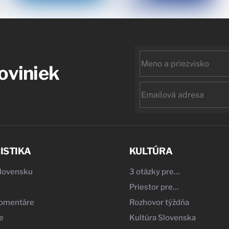
First
noviniek
name
Email
ISTIKA
KULTÚRA
Slovensku
3 otázky pre…
Priestor pre…
komentáre
Rozhovor týždňa
e
Kultúra Slovenska