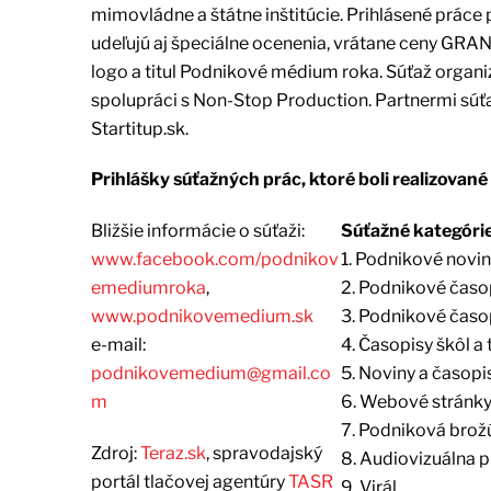
mimovládne a štátne inštitúcie. Prihlásené prác
udeľujú aj špeciálne ocenenia, vrátane ceny GRAND
logo a titul Podnikové médium roka. Súťaž organi
spolupráci s Non-Stop Production. Partnermi sú
Startitup.sk.
Prihlášky súťažných prác, ktoré boli realizované 
Bližšie informácie o súťaži:
Súťažné kategórie
www.facebook.com/podnikov
1. Podnikové novi
emediumroka
,
2. Podnikové časo
www.podnikovemedium.sk
3. Podnikové časo
e-mail:
4. Časopisy škôl a
podnikovemedium@gmail.co
5. Noviny a časopi
m
6. Webové stránk
7. Podniková brožú
Zdroj:
Teraz.sk
, spravodajský
8. Audiovizuálna 
portál tlačovej agentúry
TASR
9. Virál