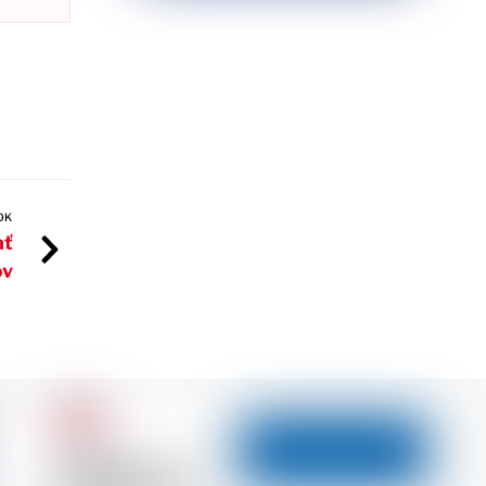
OK
ať
ov