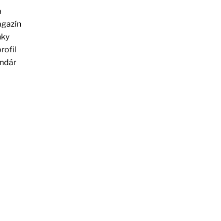
a
agazín
nky
rofil
endár