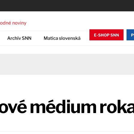
E-SHOP SNN
P
Archív SNN
Matica slovenská
ové médium rok