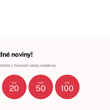
né noviny!
ôže v činnosti našej redakcie.
EUR
EUR
EUR
20
50
100