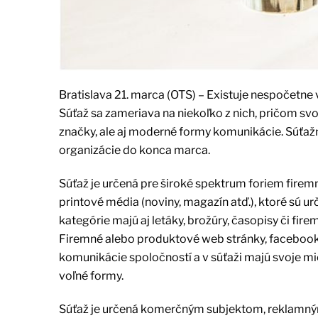
Bratislava 21. marca (OTS) – Existuje nespočetne
Súťaž sa zameriava na niekoľko z nich, pričom svoj
značky, ale aj moderné formy komunikácie. Súťažn
organizácie do konca marca.
Súťaž je určená pre široké spektrum foriem firemn
printové média (noviny, magazín atď.), ktoré sú u
kategórie majú aj letáky, brožúry, časopisy či fir
Firemné alebo produktové web stránky, facebooko
komunikácie spoločností a v súťaži majú svoje mie
voľné formy.
Súťaž je určená komerčným subjektom, reklamným 