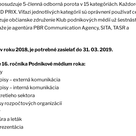
e posudzuje 5-členná odborná porota v 15 kategóriách. Každo
 PRIX. Víťazi jednotlivých kategórií sú oprávnení používať cer
zuje občianske združenie Klub podnikových médií už šestnásť
ťaže je agentúra PBR Communication Agency, SITA, TASR a
v roku 2018, je potrebné zasielať do 31. 03. 2019.
 16. ročníka Podnikové médium roka:
ny
pisy – externá komunikácia
pisy – interná komunikácia
 tretieho sektora
sy rozpočtových organizácií
y
ra a leták
prezentácia