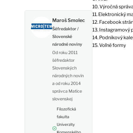
10. Výročná správ
11. Elektronický m
Maroš Smolec
12. Facebook strá
Šéfredaktor /
13. Instagramový p
Slovenské
14. Podnikový kal
národné noviny
15. Voľné formy
Od roku 2011
šéfredaktor
Slovenských
národných novín
a od roku 2014
správca Matice
slovenskej
Filozofická
fakulta
Univerzity
Komenského,