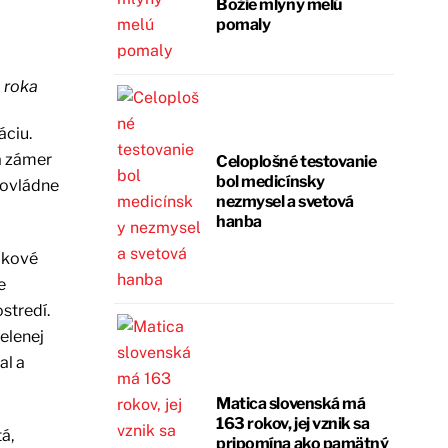
Božie mlyny melú
pomaly
 roka
áciu.
 a zámer
Celoplošné testovanie
bol medicínsky
movládne
nezmysel a svetová
hanba
nikové
e
stredí.
elenej
al a
Matica slovenská má
163 rokov, jej vznik sa
á,
pripomína ako pamätný