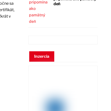
ročne sa
deň
tifikát,
krát v
Inzercia