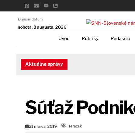
Skip
to
content
Dnešný dátum:
sobota, 8 augusta, 2026
Úvod
Rubriky
Redakcia
Aktuálne správy
Súťaž Podnik
21 marca, 2019
terazsk