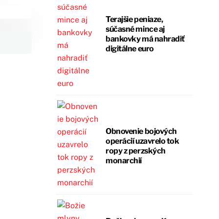
Terajšie peniaze,
súčasné mince aj
bankovky má nahradiť
digitálne euro
Obnovenie bojových
operácií uzavrelo tok
ropy z perzských
monarchií