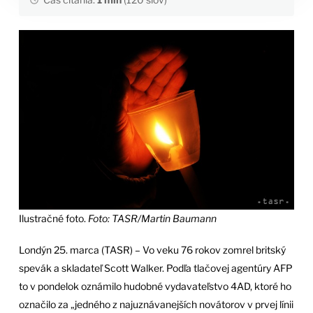
Ilustračné foto.
Foto: TASR/Martin Baumann
Londýn 25. marca (TASR) – Vo veku 76 rokov zomrel britský
spevák a skladateľ Scott Walker. Podľa tlačovej agentúry AFP
to v pondelok oznámilo hudobné vydavateľstvo 4AD, ktoré ho
označilo za „jedného z najuznávanejších novátorov v prvej línii