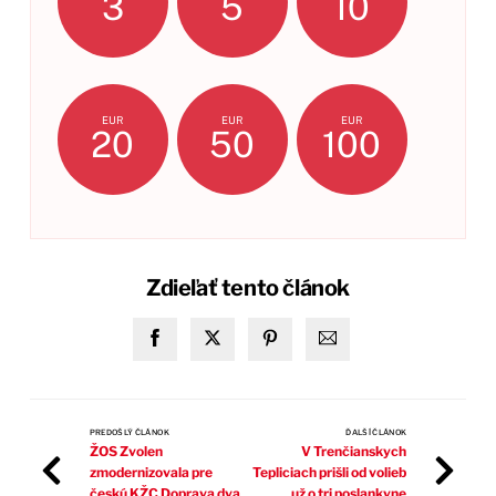
3
5
10
EUR
EUR
EUR
20
50
100
Zdieľať tento článok
PREDOŠLÝ ČLÁNOK
ĎALŠÍ ČLÁNOK
ŽOS Zvolen
V Trenčianskych
zmodernizovala pre
Tepliciach prišli od volieb
českú KŽC Doprava dva
už o tri poslankyne