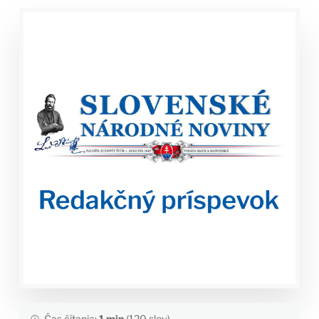
Čas čítania:
1 min
(120 slov)