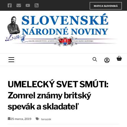
Skip
MATICA SLOVENSKÁ
to
content
Menu
UMELECKÝ SVET SMÚTI:
Zomrel známy britský
spevák a skladateľ
25 marca, 2019
terazsk