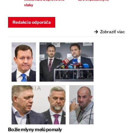
vlaky
Redakcia odporúča
Zobraziť viac
Božie mlyny melú pomaly