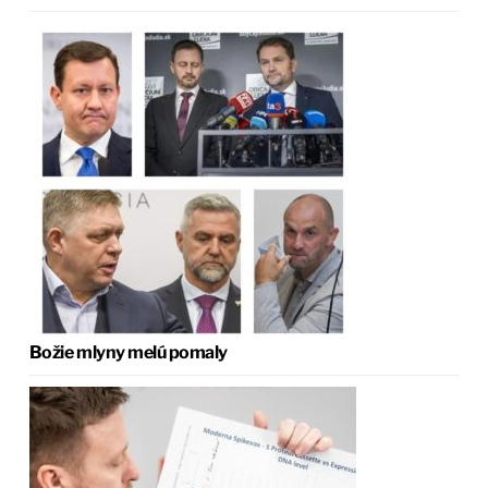
Božie mlyny melú pomaly