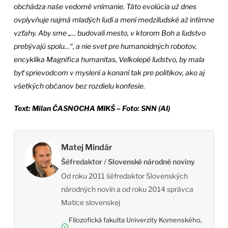
obchádza naše vedomé vnímanie. Táto evolúcia už dnes
ovplyvňuje najmä mladých ľudí a mení medziľudské až intímne
vzťahy. Aby sme „… budovali mesto, v ktorom Boh a ľudstvo
prebývajú spolu…“, a nie svet pre humanoidných robotov,
encyklika Magnifica humanitas, Veľkolepé ľudstvo, by mala
byť sprievodcom v myslení a konaní tak pre politikov, ako aj
všetkých občanov bez rozdielu konfesie.
Text: Milan ČASNOCHA MIKŠ – Foto: SNN (AI)
Matej Mindár
Šéfredaktor / Slovenské národné noviny
Od roku 2011 šéfredaktor Slovenských
národných novín a od roku 2014 správca
Matice slovenskej
Filozofická fakulta Univerzity Komenského,