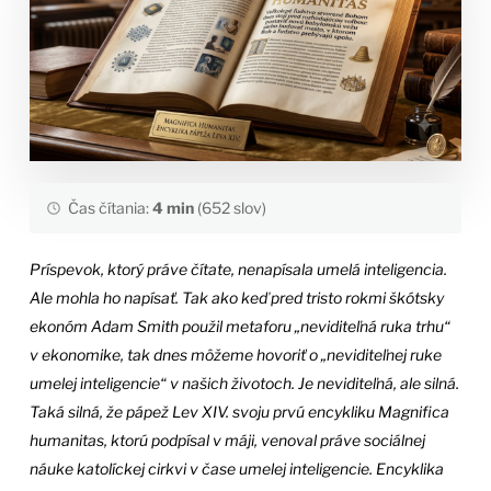
Čas čítania:
4 min
(652 slov)
Príspevok, ktorý práve čítate, nenapísala umelá inteligencia.
Ale mohla ho napísať. Tak ako keď pred tristo rokmi škótsky
ekonóm Adam Smith použil metaforu „neviditeľná ruka trhu“
v ekonomike, tak dnes môžeme hovoriť o „neviditeľnej ruke
umelej inteligencie“ v našich životoch. Je neviditeľná, ale silná.
Taká silná, že pápež Lev XIV. svoju prvú encykliku Magnifica
humanitas, ktorú podpísal v máji, venoval práve sociálnej
náuke katolíckej cirkvi v čase umelej inteligencie. Encyklika