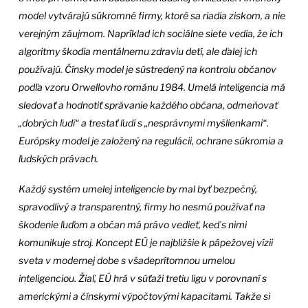
model vytvárajú súkromné firmy, ktoré sa riadia ziskom, a nie
verejným záujmom. Napríklad ich sociálne siete vedia, že ich
algoritmy škodia mentálnemu zdraviu detí, ale ďalej ich
používajú. Čínsky model je sústredený na kontrolu občanov
podľa vzoru Orwellovho románu 1984. Umelá inteligencia má
sledovať a hodnotiť správanie každého občana, odmeňovať
„dobrých ľudí“ a trestať ľudí s „nesprávnymi myšlienkami“.
Európsky model je založený na regulácii, ochrane súkromia a
ľudských právach.
Každý systém umelej inteligencie by mal byť bezpečný,
spravodlivý a transparentný, firmy ho nesmú používať na
škodenie ľuďom a občan má právo vedieť, keď s nimi
komunikuje stroj. Koncept EÚ je najbližšie k pápežovej vízii
sveta v modernej dobe s všadeprítomnou umelou
inteligenciou. Žiaľ, EÚ hrá v súťaži tretiu ligu v porovnaní s
americkými a čínskymi výpočtovými kapacitami. Takže si