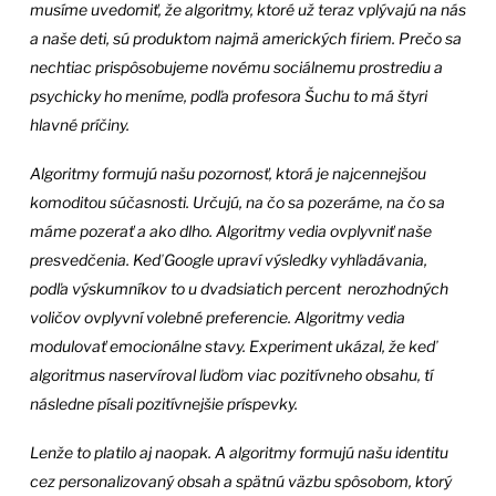
musíme uvedomiť, že algoritmy, ktoré už teraz vplývajú na nás
a naše deti, sú produktom najmä amerických firiem. Prečo sa
nechtiac prispôsobujeme novému sociálnemu prostrediu a
psychicky ho meníme, podľa profesora Šuchu to má štyri
hlavné príčiny.
Algoritmy formujú našu pozornosť, ktorá je najcennejšou
komoditou súčasnosti. Určujú, na čo sa pozeráme, na čo sa
máme pozerať a ako dlho. Algoritmy vedia ovplyvniť naše
presvedčenia. Keď Google upraví výsledky vyhľadávania,
podľa výskumníkov to u dvadsiatich percent nerozhodných
voličov ovplyvní volebné preferencie. Algoritmy vedia
modulovať emocionálne stavy. Experiment ukázal, že keď
algoritmus naservíroval ľuďom viac pozitívneho obsahu, tí
následne písali pozitívnejšie príspevky.
Lenže to platilo aj naopak. A algoritmy formujú našu identitu
cez personalizovaný obsah a spätnú väzbu spôsobom, ktorý