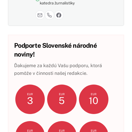
katedra žurnalistiky
Podporte Slovenské národné
noviny!
Ďakujeme za každú Vašu podporu, ktorá
pomôže v činnosti našej redakcie.
EUR
EUR
EUR
3
5
10
EUR
EUR
EUR