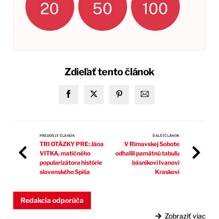
20
50
100
Zdieľať tento článok
PREDOŠLÝ ČLÁNOK
ĎALŠÍ ČLÁNOK
TRI OTÁZKY PRE: Jána
V Rimavskej Sobote
VITKA, matičného
odhalili pamätnú tabuľu
popularizátora histórie
básnikovi Ivanovi
slovenského Spiša
Kraskovi
Redakcia odporúča
Zobraziť viac