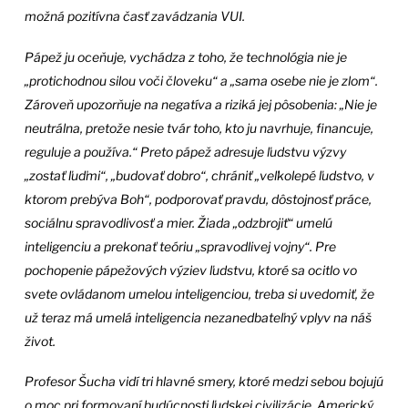
možná pozitívna časť zavádzania VUI.
Pápež ju oceňuje, vychádza z toho, že technológia nie je
„protichodnou silou voči človeku“ a „sama osebe nie je zlom“.
Zároveň upozorňuje na negatíva a riziká jej pôsobenia: „Nie je
neutrálna, pretože nesie tvár toho, kto ju navrhuje, financuje,
reguluje a používa.“ Preto pápež adresuje ľudstvu výzvy
„zostať ľuďmi“, „budovať dobro“, chrániť „veľkolepé ľudstvo, v
ktorom prebýva Boh“, podporovať pravdu, dôstojnosť práce,
sociálnu spravodlivosť a mier. Žiada „odzbrojiť“ umelú
inteligenciu a prekonať teóriu „spravodlivej vojny“. Pre
pochopenie pápežových výziev ľudstvu, ktoré sa ocitlo vo
svete ovládanom umelou inteligenciou, treba si uvedomiť, že
už teraz má umelá inteligencia nezanedbateľný vplyv na náš
život.
Profesor Šucha vidí tri hlavné smery, ktoré medzi sebou bojujú
o moc pri formovaní budúcnosti ľudskej civilizácie. Americký