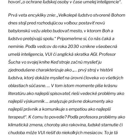
hovorí „o ochrane ľudskej osoby v čase umelej inteligencie“.
Prvá veta encykliky znie: „Veľkolepé ľudstvo stvorené Bohom
dnes stojí pred rozhodujúcou voľbou: postaviť novú
babylonskú vežu alebo budovať mesto, v ktorom Boh a
ľudstvo prebývajú spolu.“ Pripomeňme si, čo nás čaká a
neminie. Podľa vedcov do roka 2030 vznikne všeobecná
umelá inteligencia, VUI či anglická skratka AGI. Profesor
Šucha vo svojej knihe Keď stroje začnú myslieť ju
zjednodušene charakterizuje ako „… prvý stroj v histórii
ľudstva, ktorý dokáže myslieť na úrovni človeka vo všetkých
oblastiach súčasne. … V tom istom momente píše krásnu
literatúru ako najlepší spisovateľ, rieši vedecké problémy ako
najlepší výskumník … analyzuje právne dokumenty ako
najlepší právnik a komunikuje s empatiou ako najlepší
terapeut“. K čomu to povedie? Podľa profesora problémy ako
klimatická zmena, choroby ako rakovina, ľudské starnutie či
chudoba môže VUI riešiť do niekoľkých mesiacov. To je tá