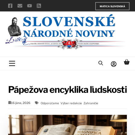
Skip
MATICA SLOVENSKÁ
to
content
Menu
Pápežova encyklika ľudskosti
16 júna, 2026
Odporúčame
Výber redakcie
Zahraničie