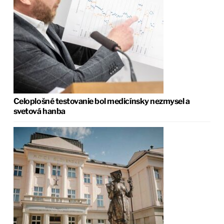
Celoplošné testovanie bol medicínsky nezmysel a
svetová hanba