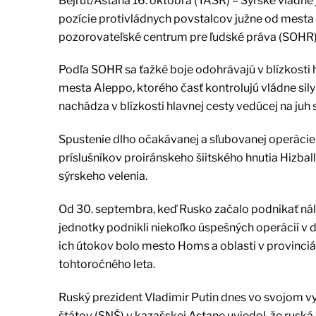
Bejrút/Astana 16. októbra (TASR) – Sýrske vládne j
pozície protivládnych povstalcov južne od mesta
pozorovateľské centrum pre ľudské práva (SOHR)
Podľa SOHR sa ťažké boje odohrávajú v blízkosti h
mesta Aleppo, ktorého časť kontrolujú vládne sily 
nachádza v blízkosti hlavnej cesty vedúcej na j
Spustenie dlho očakávanej a sľubovanej operácie
príslušníkov proiránskeho šiitského hnutia Hizba
sýrskeho velenia.
Od 30. septembra, keď Rusko začalo podnikať ná
jednotky podnikli niekoľko úspešných operácií v 
ich útokov bolo mesto Homs a oblasti v provinciác
tohtoročného leta.
Ruský prezident Vladimir Putin dnes vo svojom v
štátov (SNŠ) v kazašskej Astane uviedol, že ruská