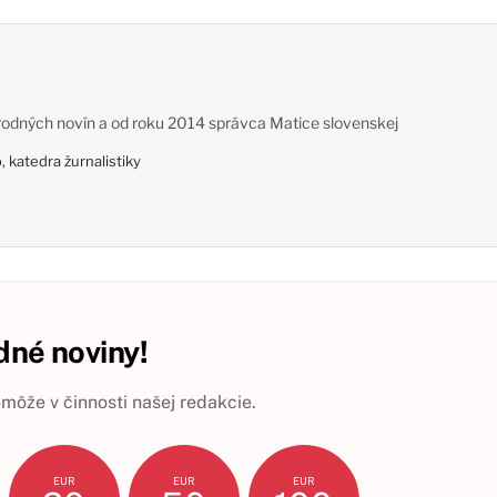
odných novín a od roku 2014 správca Matice slovenskej
 katedra žurnalistiky
né noviny!
ôže v činnosti našej redakcie.
EUR
EUR
EUR