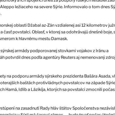
ednotky a ich spojenci dnes za podpory ruských lietadiel zaút
 Aleppo ležiaceho na severe Sýrie. Informovalo o tom dnes S
.
orskej oblasti Džabal az-Zán vzdialenej asi 12 kilometrov juž
a časť povstalci. Oblasť, v ktorej sa odohrávajú dnešné boje, 
uh smerom k hlavnému mestu Damask.
 sýrskej armády podporovanej stovkami vojakov z Iránu a
lláh potvrdil dnes podľa agentúry Reuters aj nemenovaný zdro
lety na podporu armády sýrskeho prezidenta Bašára Asada, v
doterajších baštách protivládnych povstalcov na západe Sýri
h Hamá, Idlib a Lázikíja, ktorých sa povstalci zmocnili počas
ystúpení na zasadnutí Rady hláv štátov Spoločenstva nezávis
 operácia v Sýrii má časový rámec –
„bude trvať počas útočný