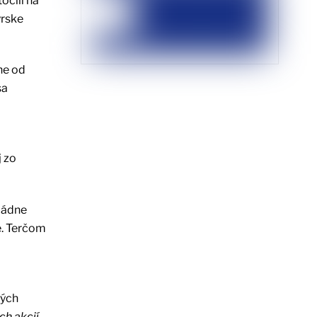
očili na
ýrske
ne od
sa
j zo
ládne
e. Terčom
lých
ch akcií