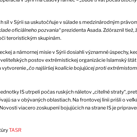
h síl v Sýrii sa uskutočňuje v súlade s medzinárodným právom
klade oficiálneho pozvania“
prezidenta Asada. Zdôraznil tiež, 
oči teroristickým skupinám.
eteckej a námornej misie v Sýrii dosiahli významné úspechy, keď
veliteľských postov extrémistickej organizácie Islamský štát (
a vytvorenie
„čo najširšej koalície bojujúcej proti extrémistom
dnotky IS utrpeli počas ruských náletov „citeľné straty“, pret
vajú sa v obývaných oblastiach. Na frontovej línii prišli o veľk
 Novosti viacero zoskupení bojujúcich na strane IS je priprav
túry
TASR