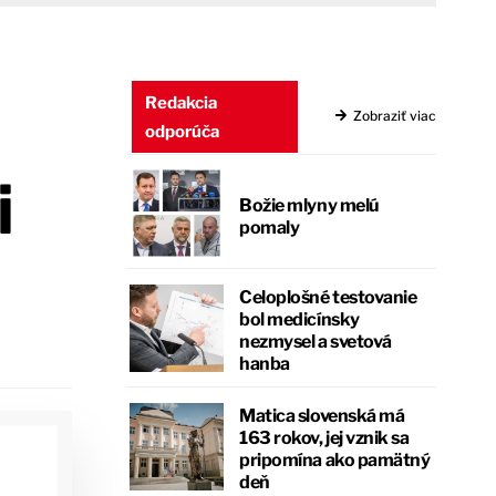
Redakcia
Zobraziť viac
odporúča
i
Božie mlyny melú
pomaly
Celoplošné testovanie
bol medicínsky
nezmysel a svetová
hanba
Matica slovenská má
163 rokov, jej vznik sa
pripomína ako pamätný
deň