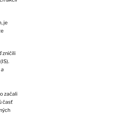
, je
že
 zničili
IS).
 a
o začali
ú časť
ených