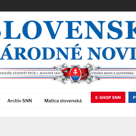
E-SHOP SNN
P
Archív SNN
Matica slovenská