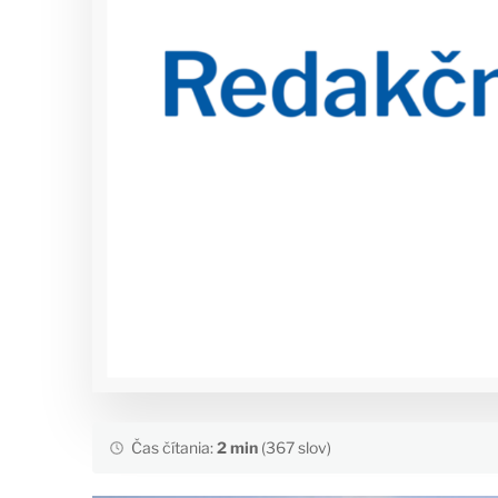
Čas čítania:
2 min
(367 slov)