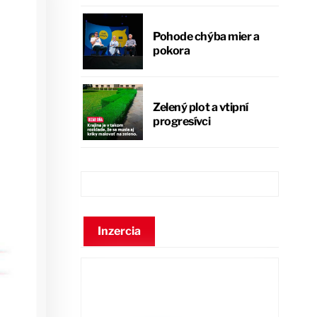
Pohode chýba mier a
pokora
Zelený plot a vtipní
progresívci
Inzercia