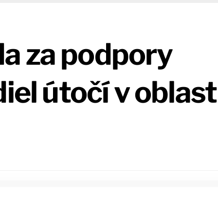
a za podpory
iel útočí v oblast