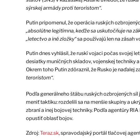
sýrskej armády proti teroristom“.
Putin pripomenul, že operácia ruských ozbrojenýc
„absolútne legitímna, keďže sa uskutočňuje na zá
„letectvo a iné zložky“
sa používajú len na zásah v
Putin dnes vyhlásil, že ruskí vojaci počas svojej l
desiatky muničných skladov, vojenskej techniky a 
Okrem toho Putin zdôraznil, že Rusko je naďalej z
teroristom“.
Podľa generálneho štábu ruských ozbrojených síl je
meniť taktiku: rozdelili sa na menšie skupiny a ukrý
zbraní a inej bojovej techniky. Podľa agentúry RIA
opustiť oblasť bojov.
Zdroj:
Teraz.sk
, spravodajský portál tlačovej agen