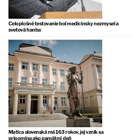
Celoplošné testovanie bol medicínsky nezmysel a
svetová hanba
Matica slovenská má 163 rokov, jej vznik sa
pripomína ako pamätný deň