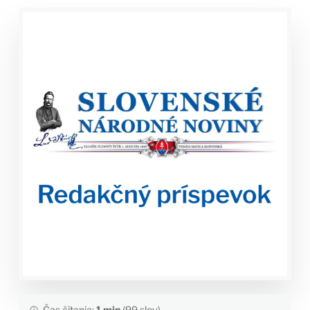
Čas čítania:
1 min
(99 slov)