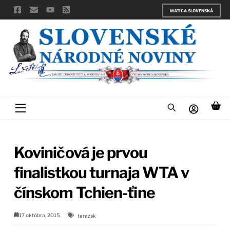
Skip
MATICA SLOVENSKÁ
to
content
Menu
Koviničová je prvou
finalistkou turnaja WTA v
čínskom Tchien-ťine
17 októbra, 2015
terazsk