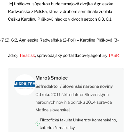
Jej finálovou súperkou bude turnajová dvojka Agnieszka
Radwaňská z Poľska, ktorá v druhom semifinále zdolala
Češku Karolínu Plíškovú hladko v dvoch setoch 6:3, 6:1.
7 (2), 6:2, Agnieszka Radwaňská (2-Poľ.) – Karolína Plíšková (3-
Zdroj:
Teraz.sk
, spravodajský portál tlačovej agentúry
TASR
Maroš Smolec
Šéfredaktor / Slovenské národné noviny
Od roku 2011 šéfredaktor Slovenských
národných novín a od roku 2014 správca
Matice slovenskej
Filozofická fakulta Univerzity Komenského,
katedra žurnalistiky