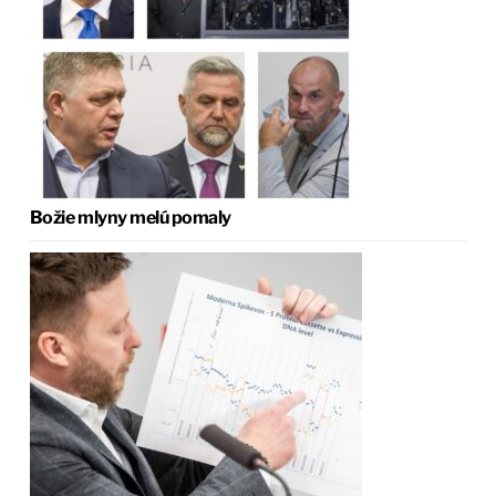
Božie mlyny melú pomaly