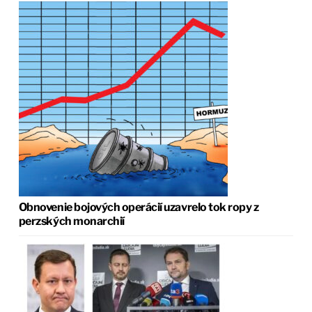
Obnovenie bojových operácií uzavrelo tok ropy z
perzských monarchií