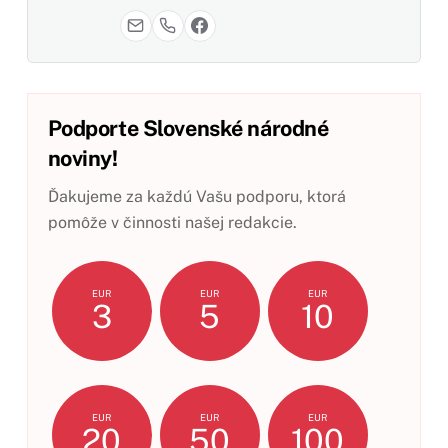
Podporte Slovenské národné
noviny!
Ďakujeme za každú Vašu podporu, ktorá
pomôže v činnosti našej redakcie.
EUR
EUR
EUR
3
5
10
EUR
EUR
EUR
20
50
100