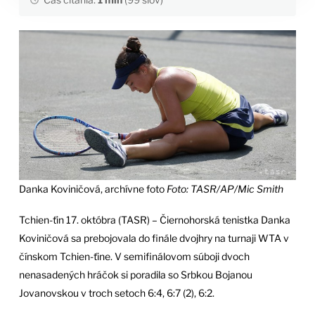
Danka Koviničová, archívne foto
Foto: TASR/AP/Mic Smith
Tchien-ťin 17. októbra (TASR) – Čiernohorská tenistka Danka
Koviničová sa prebojovala do finále dvojhry na turnaji WTA v
čínskom Tchien-ťine. V semifinálovom súboji dvoch
nenasadených hráčok si poradila so Srbkou Bojanou
Jovanovskou v troch setoch 6:4, 6:7 (2), 6:2.