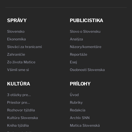
SPRÁVY
PUBLICISTIKA
Slovensko
Slovo o Slovensku
Ekonomika
Analýza
Slováci za hranicami
Názory/komentáre
Zahraničie
Reportáže
Zo života Matice
Esej
Všimli sme si
Osobnosti Slovenska
KULTÚRA
PRÍLOHY
3 otázky pre…
Úvod
Priestor pre…
Rubriky
Rozhovor týždňa
Redakcia
Kultúra Slovenska
Archív SNN
Kniha týždňa
Matica Slovenská