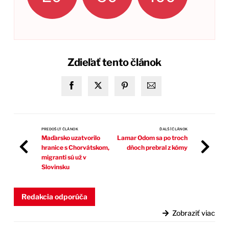
Zdieľať tento článok
PREDOŠLÝ ČLÁNOK
ĎALŠÍ ČLÁNOK
Maďarsko uzatvorilo
Lamar Odom sa po troch
hranice s Chorvátskom,
dňoch prebral z kómy
migranti sú už v
Slovinsku
Redakcia odporúča
Zobraziť viac