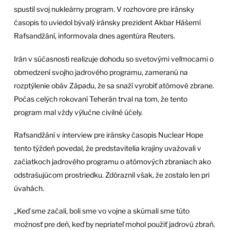
spustil svoj nukleárny program. V rozhovore pre iránsky
časopis to uviedol bývalý iránsky prezident Akbar Hášemí
Rafsandžání, informovala dnes agentúra Reuters.
Irán v súčasnosti realizuje dohodu so svetovými veľmocami o
obmedzení svojho jadrového programu, zameranú na
rozptýlenie obáv Západu, že sa snaží vyrobiť atómové zbrane.
Počas celých rokovaní Teherán trval na tom, že tento
program mal vždy výlučne civilné účely.
Rafsandžání v interview pre iránsky časopis Nuclear Hope
tento týždeň povedal, že predstavitelia krajiny uvažovali v
začiatkoch jadrového programu o atómových zbraniach ako
odstrašujúcom prostriedku. Zdôraznil však, že zostalo len pri
úvahách.
„Keď sme začali, boli sme vo vojne a skúmali sme túto
možnosť pre deň, keď by nepriateľ mohol použiť jadrovú zbraň.