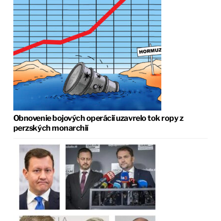
Obnovenie bojových operácií uzavrelo tok ropy z
perzských monarchií