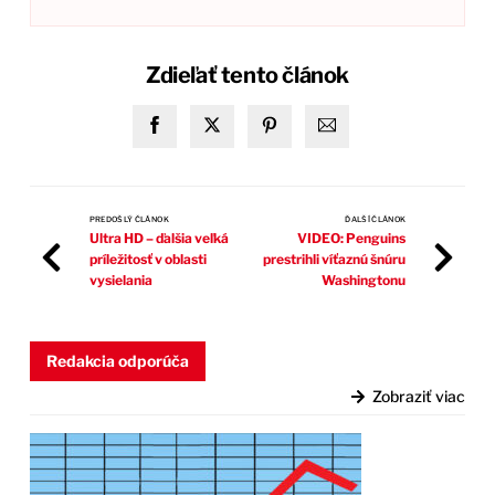
Zdieľať tento článok
PREDOŠLÝ ČLÁNOK
ĎALŠÍ ČLÁNOK
Ultra HD – ďalšia veľká
VIDEO: Penguins
príležitosť v oblasti
prestrihli víťaznú šnúru
vysielania
Washingtonu
Redakcia odporúča
Zobraziť viac