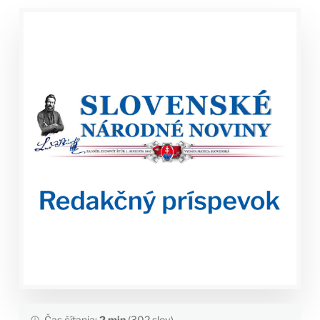
Čas čítania:
2 min
(302 slov)