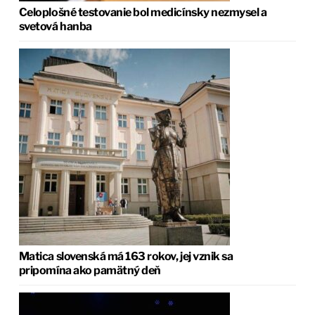
Celoplošné testovanie bol medicínsky nezmysel a
svetová hanba
Matica slovenská má 163 rokov, jej vznik sa
pripomína ako pamätný deň