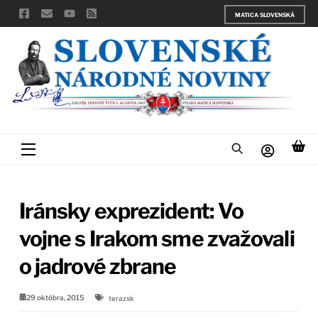
Skip
MATICA SLOVENSKÁ
to
content
Menu
Iránsky exprezident: Vo
vojne s Irakom sme zvažovali
o jadrové zbrane
29 októbra, 2015
terazsk