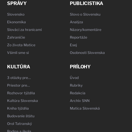
SPRÁVY
PUBLICISTIKA
Slovensko
Slovo o Slovensku
Ekonomika
Analýza
Slováci za hranicami
Názory/komentáre
Zahraničie
Reportáže
Zo života Matice
Esej
Všimli sme si
Osobnosti Slovenska
KULTÚRA
PRÍLOHY
3 otázky pre…
Úvod
Priestor pre…
Rubriky
Rozhovor týždňa
Redakcia
Kultúra Slovenska
Archív SNN
Kniha týždňa
Matica Slovenská
Budovanie štátu
Orol Tatranský
Rodina a škola