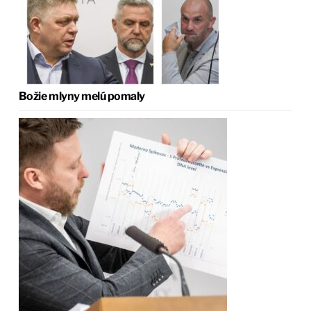
Božie mlyny melú pomaly