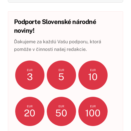
Podporte Slovenské národné
noviny!
Ďakujeme za každú Vašu podporu, ktorá
pomôže v činnosti našej redakcie.
EUR
EUR
EUR
3
5
10
EUR
EUR
EUR
20
50
100