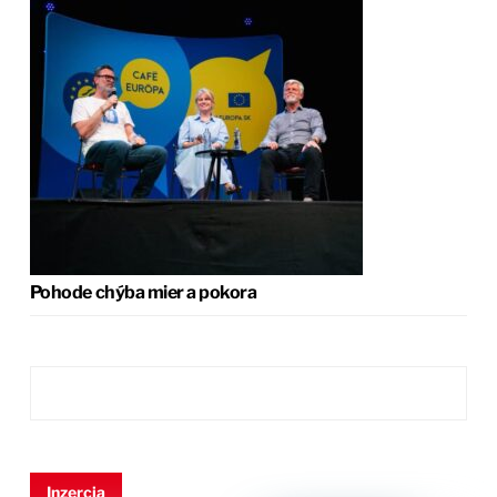
Pohode chýba mier a pokora
Inzercia