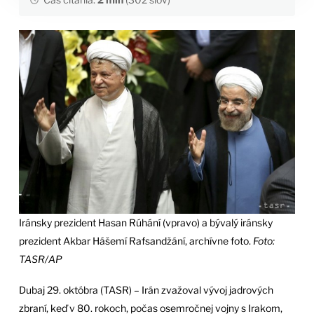
Iránsky prezident Hasan Rúhání (vpravo) a bývalý iránsky
prezident Akbar Hášemí Rafsandžání, archívne foto.
Foto:
TASR/AP
Dubaj 29. októbra (TASR) – Irán zvažoval vývoj jadrových
zbraní, keď v 80. rokoch, počas osemročnej vojny s Irakom,