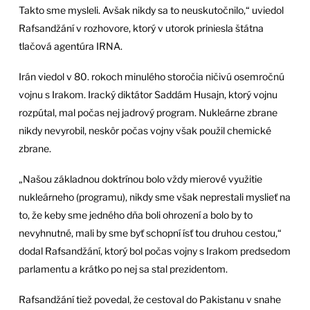
Takto sme mysleli. Avšak nikdy sa to neuskutočnilo,“ uviedol
Rafsandžání v rozhovore, ktorý v utorok priniesla štátna
tlačová agentúra IRNA.
Irán viedol v 80. rokoch minulého storočia ničivú osemročnú
vojnu s Irakom. Iracký diktátor Saddám Husajn, ktorý vojnu
rozpútal, mal počas nej jadrový program. Nukleárne zbrane
nikdy nevyrobil, neskôr počas vojny však použil chemické
zbrane.
„Našou základnou doktrínou bolo vždy mierové využitie
nukleárneho (programu), nikdy sme však neprestali myslieť na
to, že keby sme jedného dňa boli ohrození a bolo by to
nevyhnutné, mali by sme byť schopní ísť tou druhou cestou,“
dodal Rafsandžání, ktorý bol počas vojny s Irakom predsedom
parlamentu a krátko po nej sa stal prezidentom.
Rafsandžání tiež povedal, že cestoval do Pakistanu v snahe