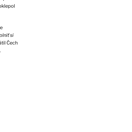
doklepol
re
lniť si
til Čech
.