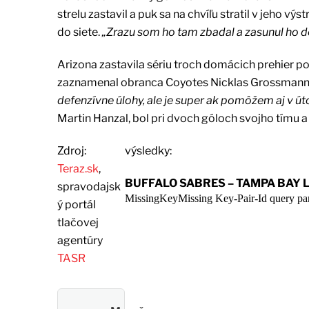
strelu zastavil a puk sa na chvíľu stratil v jeho v
do siete.
„Zrazu som ho tam zbadal a zasunul ho d
Arizona zastavila sériu troch domácich prehier p
zaznamenal obranca Coyotes Nicklas Grossmann.
defenzívne úlohy, ale je super ak pomôžem aj v út
Martin Hanzal, bol pri dvoch góloch svojho tímu a s
Zdroj:
výsledky:
Teraz.sk
,
BUFFALO SABRES – TAMPA BAY LIGH
spravodajsk
ý portál
tlačovej
agentúry
TASR