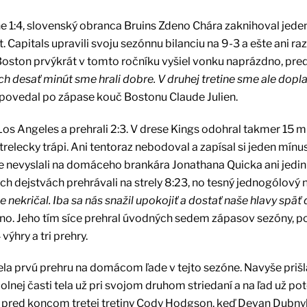
e 1:4, slovenský obranca Bruins Zdeno Chára zaknihoval jede
 Capitals upravili svoju sezónnu bilanciu na 9-3 a ešte ani raz
Boston prvýkrát v tomto ročníku vyšiel vonku naprázdno, pr
h desať minút sme hrali dobre. V druhej tretine sme ale doplat
povedal po zápase kouč Bostonu Claude Julien.
s Angeles a prehrali 2:3. V drese Kings odohral takmer 15 m
trelecky trápi. Ani tentoraz nebodoval a zapísal si jeden mín
ne nevyslali na domáceho brankára Jonathana Quicka ani jedinú
voch dejstvách prehrávali na strely 8:23, no tesný jednogólový
le nekričal. Iba sa nás snažil upokojiť a dostať naše hlavy späť 
no. Jeho tím síce prehral úvodných sedem zápasov sezóny, p
výhry a tri prehry.
la prvú prehru na domácom ľade v tejto sezóne. Navyše prišla
olnej časti tela už pri svojom druhom striedaní a na ľad už p
in pred koncom tretej tretiny Cody Hodgson, keď Devan Dubny