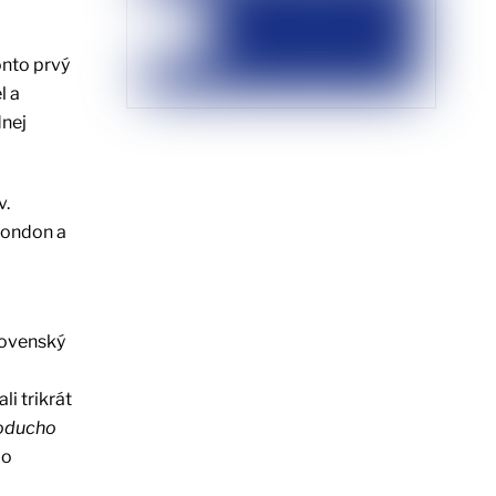
onto prvý
l a
dnej
v.
Condon a
Slovenský
li trikrát
noducho
do