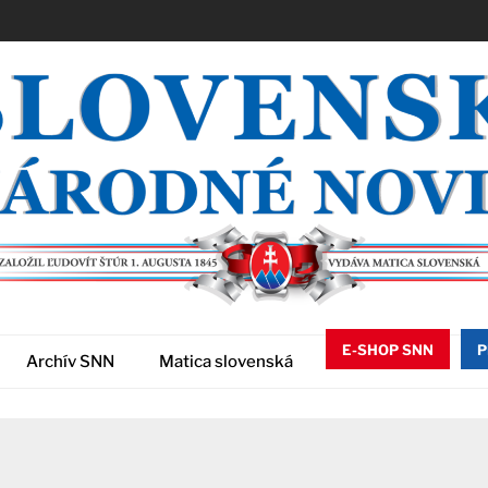
E-SHOP SNN
P
Archív SNN
Matica slovenská