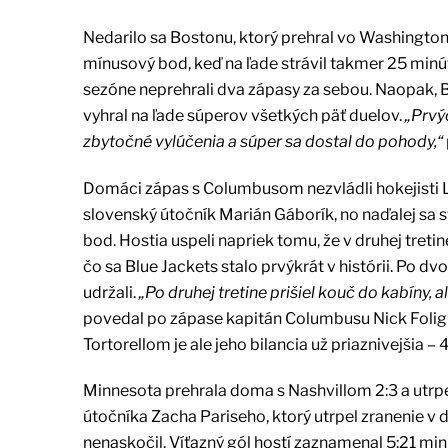
Nedarilo sa Bostonu, ktorý prehral vo Washington
mínusový bod, keď na ľade strávil takmer 25 minút.
sezóne neprehrali dva zápasy za sebou. Naopak, 
vyhral na ľade súperov všetkých päť duelov.
„Prvýc
zbytočné vylúčenia a súper sa dostal do pohody,“
Domáci zápas s Columbusom nezvládli hokejisti Lo
slovenský útočník Marián Gáborík, no naďalej sa s
bod. Hostia uspeli napriek tomu, že v druhej treti
čo sa Blue Jackets stalo prvýkrát v histórii. Po d
udržali.
„Po druhej tretine prišiel kouč do kabíny, a
povedal po zápase kapitán Columbusu Nick Folig
Tortorellom je ale jeho bilancia už priaznivejšia – 4 
Minnesota prehrala doma s Nashvillom 2:3 a utrpe
útočníka Zacha Pariseho, ktorý utrpel zranenie v d
nenaskočil. Víťazný gól hostí zaznamenal 5:21 m