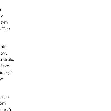
n
 v
edtým
ili na
inút
usový
 strelu,
 náskok
do hry,“
od
 aj o
otom
k prvú