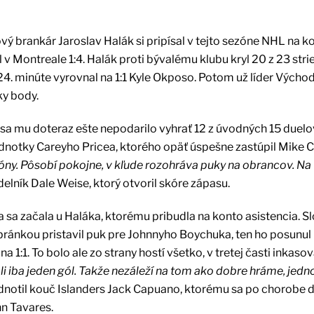
 brankár Jaroslav Halák si pripísal v tejto sezóne NHL na k
v Montreale 1:4. Halák proti bývalému klubu kryl 20 z 23 strie
v 24. minúte vyrovnal na 1:1 Kyle Okposo. Potom už líder Výcho
ky body.
ii sa mu doteraz ešte nepodarilo vyhrať 12 z úvodných 15 duelo
ednotky Careyho Pricea, ktorého opäť úspešne zastúpil Mike 
zóny. Pôsobí pokojne, v kľude rozohráva puky na obrancov. Na
elník Dale Weise, ktorý otvoril skóre zápasu.
ia sa začala u Haláka, ktorému pribudla na konto asistencia. 
 bránkou pristavil puk pre Johnnyho Boychuka, ten ho posunul
:1. To bolo ale zo strany hostí všetko, v tretej časti inkasova
i iba jeden gól. Takže nezáleží na tom ako dobre hráme, jed
notil kouč Islanders Jack Capuano, ktorému sa po chorobe 
hn Tavares.