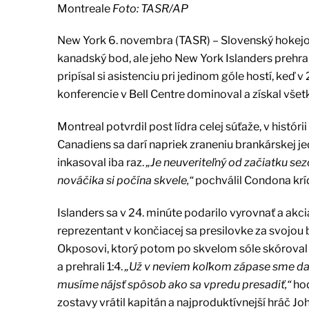
Montreale
Foto: TASR/AP
New York 6. novembra (TASR) – Slovenský hokejový
kanadský bod, ale jeho New York Islanders prehral 
pripísal si asistenciu pri jedinom góle hostí, keď 
konferencie v Bell Centre dominoval a získal všet
Montreal potvrdil post lídra celej súťaže, v histór
Canadiens sa darí napriek zraneniu brankárskej j
inkasoval iba raz.
„Je neuveriteľný od začiatku se
nováčika si počína skvele,“
pochválil Condona kríd
Islanders sa v 24. minúte podarilo vyrovnať a akc
reprezentant v končiacej sa presilovke za svojou
Okposovi, ktorý potom po skvelom sóle skóroval na 1
a prehrali 1:4.
„Už v neviem koľkom zápase sme dal
musíme nájsť spôsob ako sa vpredu presadiť,“
hod
zostavy vrátil kapitán a najproduktívnejší hráč Jo