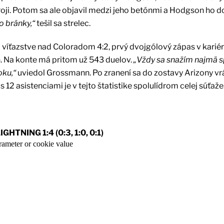
ýstroji. Potom sa ale objavil medzi jeho betónmi a Hodgson ho 
o bránky,“
tešil sa strelec.
o víťazstve nad Coloradom 4:2, prvý dvojgólový zápas v karié
 Na konte má pritom už 543 duelov.
„Vždy sa snažím najmä sp
oku,“
uviedol Grossmann. Po zranení sa do zostavy Arizony vrá
 12 asistenciami je v tejto štatistike spolulídrom celej súťaže
TNING 1:4 (0:3, 1:0, 0:1)