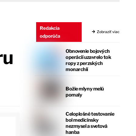
Redakcia
Zobraziť viac
odporúča
ru
Obnovenie bojových
operácií uzavrelo tok
ropy z perzských
monarchií
Božie mlyny melú
pomaly
Celoplošné testovanie
bol medicínsky
nezmysel a svetová
hanba