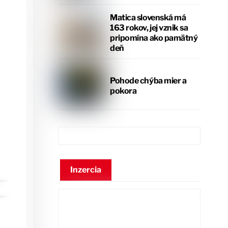
Matica slovenská má
163 rokov, jej vznik sa
pripomína ako pamätný
deň
Pohode chýba mier a
pokora
Inzercia