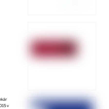
nkár
015 v