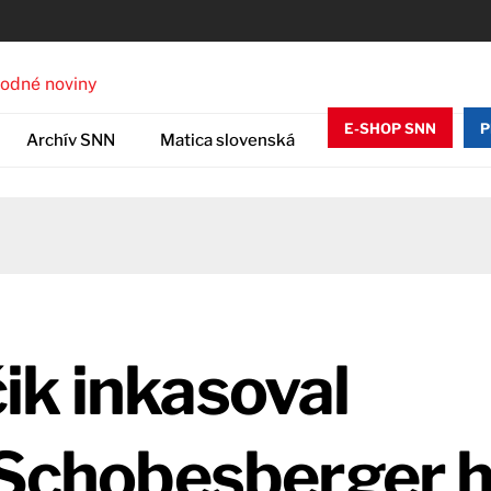
E-SHOP SNN
P
Archív SNN
Matica slovenská
ik inkasoval
. Schobesberger 