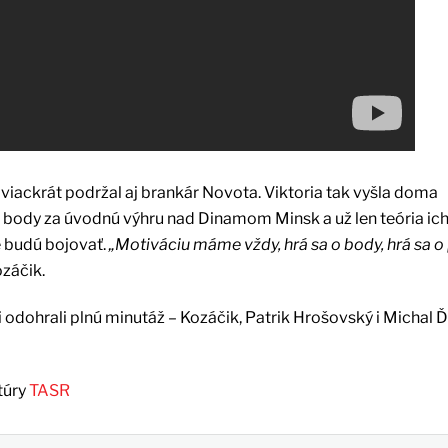
viackrát podržal aj brankár Novota. Viktoria tak vyšla doma
i body za úvodnú výhru nad Dinamom Minsk a už len teória i
e budú bojovať.
„Motiváciu máme vždy, hrá sa o body, hrá sa o 
záčik.
ci odohrali plnú minutáž – Kozáčik, Patrik Hrošovský i Michal Ď
túry
TASR