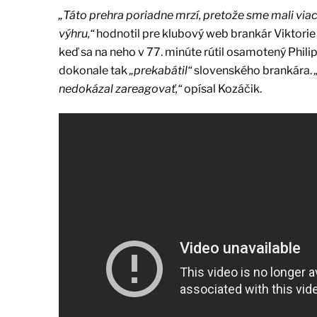
„Táto prehra poriadne mrzí, pretože sme mali viac z
výhru,“
hodnotil pre klubový web brankár Viktorie 
keď sa na neho v 77. minúte rútil osamotený Phil
dokonale tak
„prekabátil“
slovenského brankára.
nedokázal zareagovať,“
opísal Kozáčik.