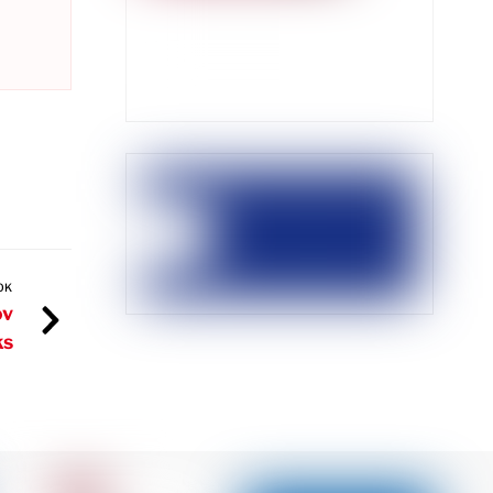
OK
ov
ks