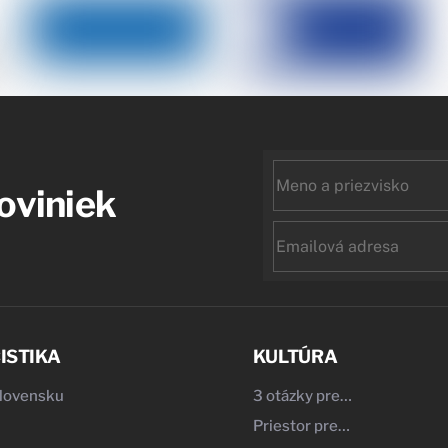
First
noviniek
name
Email
ISTIKA
KULTÚRA
Slovensku
3 otázky pre…
Priestor pre…