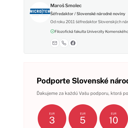
Maroš Smolec
Šéfredaktor / Slovenské národné noviny
Od roku 2011 šéfredaktor Slovenských nár
Filozofická fakulta Univerzity Komenského,
Podporte Slovenské národ
Ďakujeme za každú Vašu podporu, ktorá pom
EUR
EUR
EUR
3
5
10