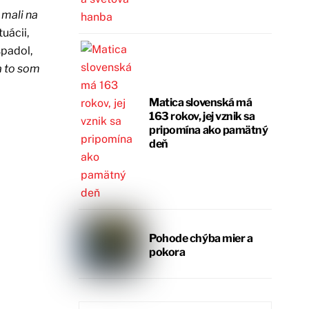
 mali na
uácii,
spadol,
a to som
Matica slovenská má
163 rokov, jej vznik sa
pripomína ako pamätný
deň
Pohode chýba mier a
pokora