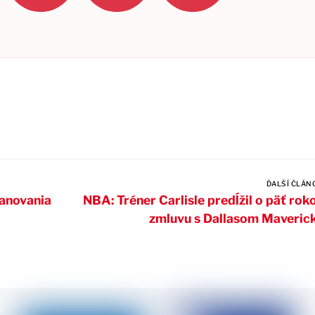
ĎALŠÍ ČLÁN
sanovania
NBA: Tréner Carlisle predĺžil o päť rok
zmluvu s Dallasom Maveric