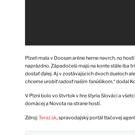
Plzeň mala v Doosan aréne herne navrch, no hostí 
naprázdno. Západočeši majú na konte stále iba tr
dostať ďalej. Aj v zostávajúcich dvoch dueloch al
chceme urobiť radosť našim fanúšikom,“
dodal Ko
V Plzni bolo vo štvrtok v hre štyria Slováci a všet
domácej a Novota na strane hostí.
Zdroj:
Teraz.sk
, spravodajský portál tlačovej agen