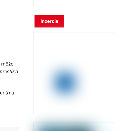
Inzercia
ch môže
prestíž a
uriš na