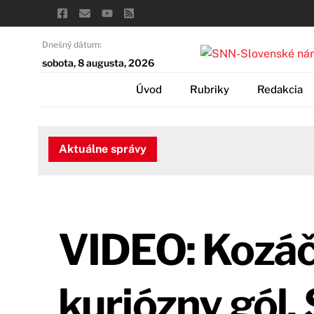
Skip
to
content
Dnešný dátum:
sobota, 8 augusta, 2026
Úvod
Rubriky
Redakcia
Aktuálne správy
VIDEO: Kozáč
kuriózny gól