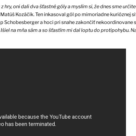
 hry, oni dali dva šťastné góly a myslím si, že dnes sme určite
Matúš Kozáčik. Ten inkasoval gól po mimoriadne kurióznej sit
ipp Schobesberger a hoci pri snahe zakončiť nekoordinovane 
„Išiel na mňa sám a so šťastím mi dal loptu do protipohybu. N