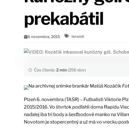
prekabátil
6 novembra, 2015
terazsk
Čas čítania:
2 min
(256 slov)
Na archívnej snímke brankár Matúš Kozáčik
Fot
Plzeň 6. novembra (TASR) – Futbalisti Viktorie Pl
2015/2016. Vo štvrtok podľahli doma Rapidu Vied
naďalej iba tri body a šesťbodové manko na Vill
Novotom je stopercentný a už má vo vrecku postu