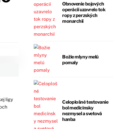
Obnovenie bojových
operácií uzavrelo tok
ropy z perzských
monarchií
Božie mlyny melú
pomaly
ej ligy
Celoplošné testovanie
loch
bol medicínsky
nezmysel a svetová
hanba