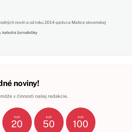
odných novín a od roku 2014 správca Matice slovenskej
 katedra žurnalistiky
né noviny!
ôže v činnosti našej redakcie.
EUR
EUR
EUR
20
50
100