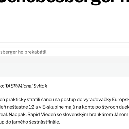
o: TASR/Michal Svítok
zeň prakticky stratili šancu na postup do vyraďovačky Európsk
eň nešťastne 1:2 a v E-skupine majú na konte po štyroch due
arreal. Naopak, Rapid Viedeň so slovenským brankárom Jánom
p do jarného šestnásťfinále.