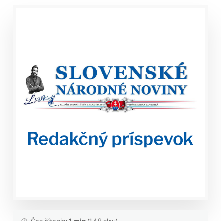
Čas čítania:
1 min
(148 slov)