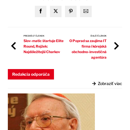
PREDOŠLÝ ČLÁNOK
ĎALŠÍ ČLÁNOK
Slov-matic štartuje Elite
O Poprad sa zaujíma IT
Round, Rejžek:
firma i kórejská
Najdôležitejší Charkov
obchodno-investičná
agentúra
Redakcia odporúča
Zobraziť viac