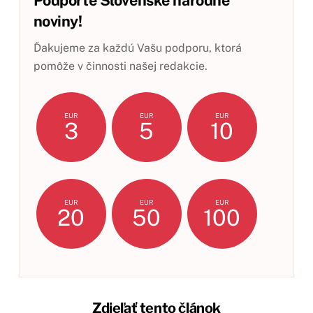
noviny!
Ďakujeme za každú Vašu podporu, ktorá
pomôže v činnosti našej redakcie.
EUR
EUR
EUR
3
5
10
EUR
EUR
EUR
20
50
100
Zdieľať tento článok