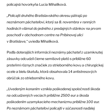
policajná hovorkyňa Lucia Mihalíková.
„Policajti druhého Bratislavského okresu pátrajú po
neznámom páchateľovi, ktorý sa 8. novembra v ranných
hodinách vlámal do jedného z predajných stánkov na prvom
poschodí v obchodnom centre na Pribinovej ulici
v Bratislave,“
uviedla Mihalíková.
Podľa doterajších informácií neznámy páchateľ z uzamknutej
zásuvky odcudzil čierne semišové plató s približne 60
prsteňmi rôznych značiek zo strieborného kovu a chirurgickej
ocele a bielu škatuľu, ktorá obsahovala 14 antistresových
obrúčok zo strieborného kovu.
„Uvedeným konaním vznikla poškodenej spoločnosti škoda
na odcudzených veciach približne 2500 eur a škoda
poškodením uzamykacieho mechanizmu približne 100 eur.
Po neznámom páchateľovi policajti v súčasnosti naďalej