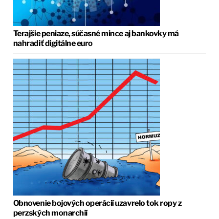
Terajšie peniaze, súčasné mince aj bankovky má
nahradiť digitálne euro
Obnovenie bojových operácií uzavrelo tok ropy z
perzských monarchií