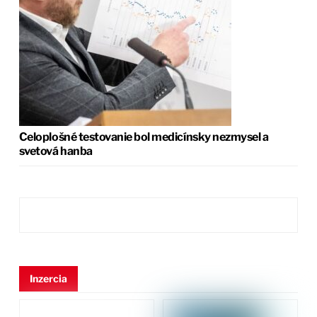
Celoplošné testovanie bol medicínsky nezmysel a
svetová hanba
Inzercia