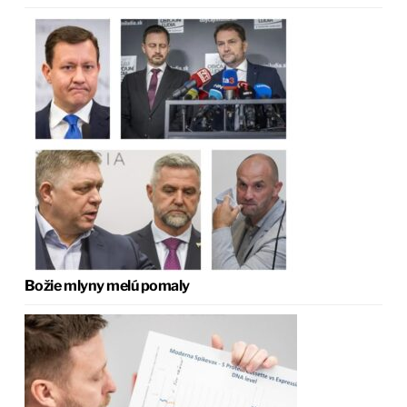
Božie mlyny melú pomaly