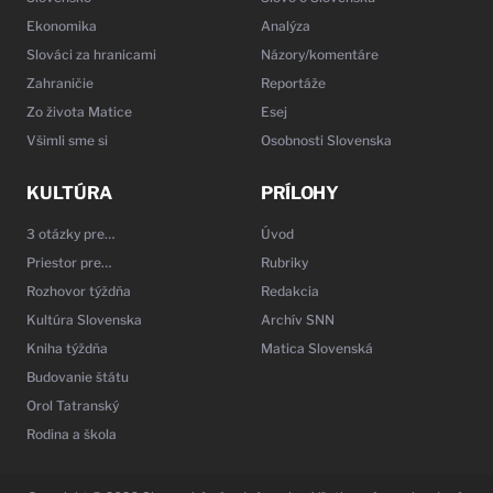
Ekonomika
Analýza
Slováci za hranicami
Názory/komentáre
Zahraničie
Reportáže
Zo života Matice
Esej
Všimli sme si
Osobnosti Slovenska
KULTÚRA
PRÍLOHY
3 otázky pre…
Úvod
Priestor pre…
Rubriky
Rozhovor týždňa
Redakcia
Kultúra Slovenska
Archív SNN
Kniha týždňa
Matica Slovenská
Budovanie štátu
Orol Tatranský
Rodina a škola