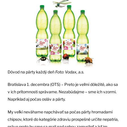
Dôvod na párty každý deň
Foto: Vodax, a.s.
Bratislava 1. decembra (OTS) – Preto je veľmi dôležité, ako sa
v ich prítomnosti správame. Nezabúdajme – sme ich vzormi.
Napríklad aj počas osláv a párty.
My veľkí neváhame napchávať sa počas párty hromadami
chipsov, ktoré do kategórie zdraviu prospešné určite nepatria,
práve preto by sme sa mali nad sebou zamyslieť a ísť im