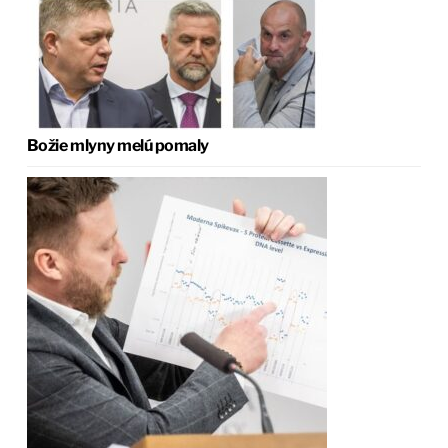
Božie mlyny melú pomaly