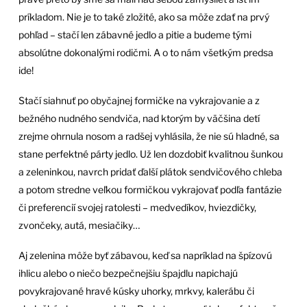
príkladom. Nie je to také zložité, ako sa môže zdať na prvý
pohľad – stačí len zábavné jedlo a pitie a budeme tými
absolútne dokonalými rodičmi. A o to nám všetkým predsa
ide!
Stačí siahnuť po obyčajnej formičke na vykrajovanie a z
bežného nudného sendviča, nad ktorým by väčšina detí
zrejme ohrnula nosom a radšej vyhlásila, že nie sú hladné, sa
stane perfektné párty jedlo. Už len dozdobiť kvalitnou šunkou
a zeleninkou, navrch pridať ďalší plátok sendvičového chleba
a potom stredne veľkou formičkou vykrajovať podľa fantázie
či preferencií svojej ratolesti – medvedíkov, hviezdičky,
zvončeky, autá, mesiačiky…
Aj zelenina môže byť zábavou, keď sa napríklad na špízovú
ihlicu alebo o niečo bezpečnejšiu špajdlu napichajú
povykrajované hravé kúsky uhorky, mrkvy, kalerábu či