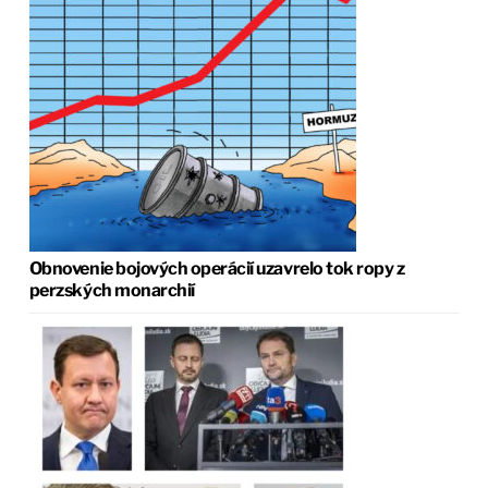
Obnovenie bojových operácií uzavrelo tok ropy z
perzských monarchií