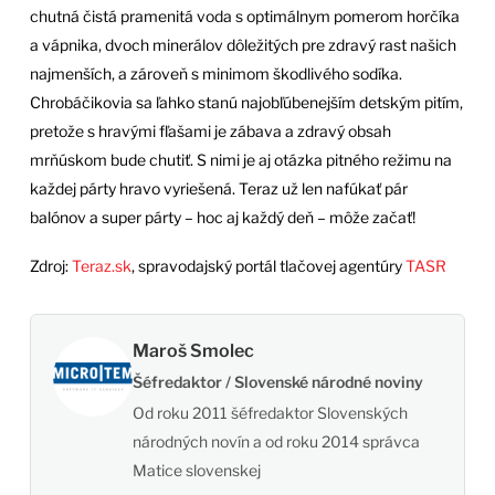
chutná čistá pramenitá voda s optimálnym pomerom horčíka
a vápnika, dvoch minerálov dôležitých pre zdravý rast našich
najmenších, a zároveň s minimom škodlivého sodíka.
Chrobáčikovia sa ľahko stanú najobľúbenejším detským pitím,
pretože s hravými fľašami je zábava a zdravý obsah
mrňúskom bude chutiť. S nimi je aj otázka pitného režimu na
každej párty hravo vyriešená. Teraz už len nafúkať pár
balónov a super párty – hoc aj každý deň – môže začať!
Zdroj:
Teraz.sk
, spravodajský portál tlačovej agentúry
TASR
Maroš Smolec
Šéfredaktor / Slovenské národné noviny
Od roku 2011 šéfredaktor Slovenských
národných novín a od roku 2014 správca
Matice slovenskej