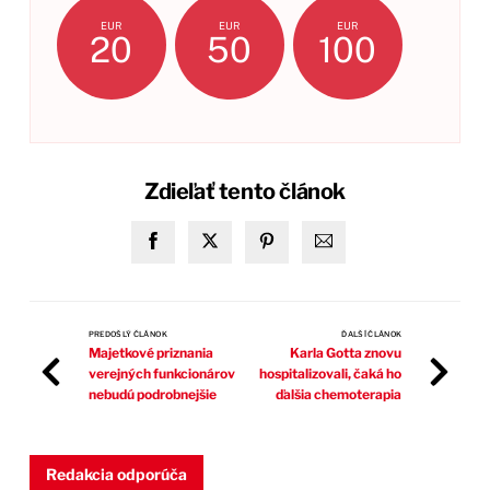
EUR
EUR
EUR
20
50
100
Zdieľať tento článok
PREDOŠLÝ ČLÁNOK
ĎALŠÍ ČLÁNOK
Majetkové priznania
Karla Gotta znovu
verejných funkcionárov
hospitalizovali, čaká ho
nebudú podrobnejšie
ďalšia chemoterapia
Redakcia odporúča