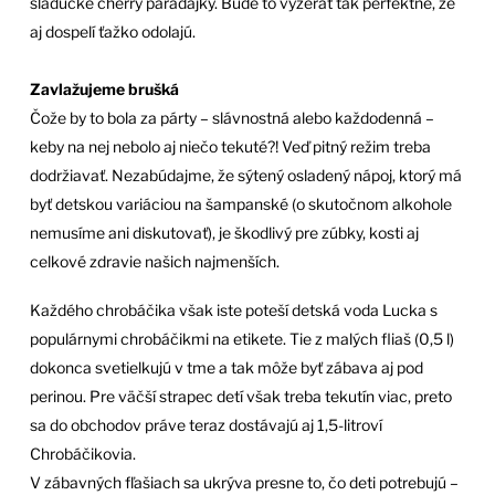
sladučké cherry paradajky. Bude to vyzerať tak perfektne, že
aj dospelí ťažko odolajú.
Zavlažujeme brušká
Čože by to bola za párty – slávnostná alebo každodenná –
keby na nej nebolo aj niečo tekuté?! Veď pitný režim treba
dodržiavať. Nezabúdajme, že sýtený osladený nápoj, ktorý má
byť detskou variáciou na šampanské (o skutočnom alkohole
nemusíme ani diskutovať), je škodlivý pre zúbky, kosti aj
celkové zdravie našich najmenších.
Každého chrobáčika však iste poteší detská voda Lucka s
populárnymi chrobáčikmi na etikete. Tie z malých fliaš (0,5 l)
dokonca svetielkujú v tme a tak môže byť zábava aj pod
perinou. Pre väčší strapec detí však treba tekutín viac, preto
sa do obchodov práve teraz dostávajú aj 1,5-litroví
Chrobáčikovia.
V zábavných fľašiach sa ukrýva presne to, čo deti potrebujú –