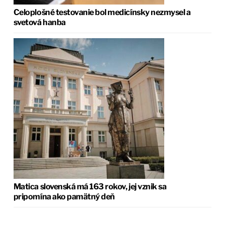
Celoplošné testovanie bol medicínsky nezmysel a
svetová hanba
Matica slovenská má 163 rokov, jej vznik sa
pripomína ako pamätný deň