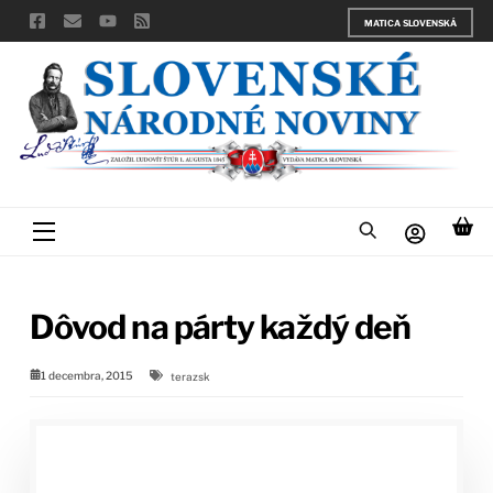
Skip
MATICA SLOVENSKÁ
to
content
Menu
Dôvod na párty každý deň
1 decembra, 2015
terazsk