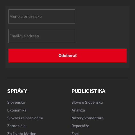
First
name
Email
Odoberať
SPRÁVY
PUBLICISTIKA
Slovensko
Slovo o Slovensku
Ekonomika
Analýza
Slováci za hranicami
Názory/komentáre
Zahraničie
Reportáže
Zo života Matice
Esej