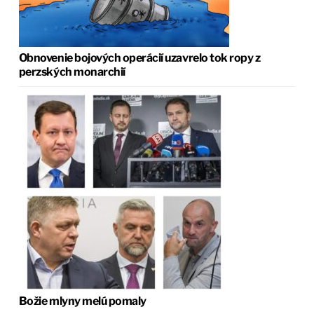
Obnovenie bojových operácií uzavrelo tok ropy z
perzských monarchií
Božie mlyny melú pomaly