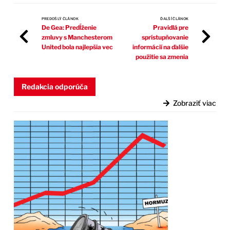
PREDOŠLÝ ČLÁNOK
ĎALŠÍ ČLÁNOK
De Gea: Predĺženie
Pravidlá pre
zmluvy s Manchesterom
sprístupňovanie
United bola najlepšia vec
informácií na ďalšie
použitie sa zmenia
Redakcia odporúča
Zobraziť viac