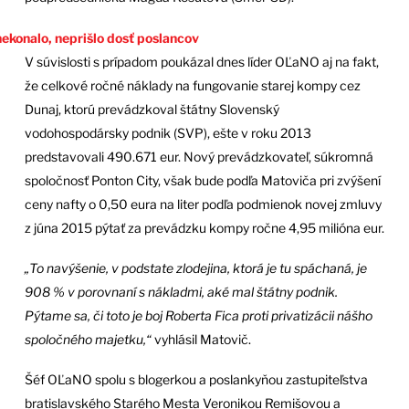
ekonalo, neprišlo dosť poslancov
V súvislosti s prípadom poukázal dnes líder OĽaNO aj na fakt,
že celkové ročné náklady na fungovanie starej kompy cez
Dunaj, ktorú prevádzkoval štátny Slovenský
vodohospodársky podnik (SVP), ešte v roku 2013
predstavovali 490.671 eur. Nový prevádzkovateľ, súkromná
spoločnosť Ponton City, však bude podľa Matoviča pri zvýšení
ceny nafty o 0,50 eura na liter podľa podmienok novej zmluvy
z júna 2015 pýtať za prevádzku kompy ročne 4,95 milióna eur.
„To navýšenie, v podstate zlodejina, ktorá je tu spáchaná, je
908 % v porovnaní s nákladmi, aké mal štátny podnik.
Pýtame sa, či toto je boj Roberta Fica proti privatizácii nášho
spoločného majetku,“
vyhlásil Matovič.
Šéf OĽaNO spolu s blogerkou a poslankyňou zastupiteľstva
bratislavského Starého Mesta Veronikou Remišovou a