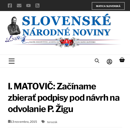
Skip
MATICA SLOVENSKÁ
to
content
Menu
I. MATOVIČ: Začíname
zbierať podpisy pod návrh na
odvolanie P. Žigu
13 novembra, 2015
terazsk