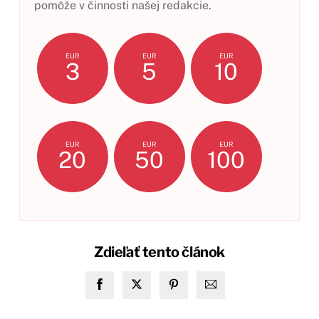
pomôže v činnosti našej redakcie.
EUR
EUR
EUR
3
5
10
EUR
EUR
EUR
20
50
100
Zdieľať tento článok