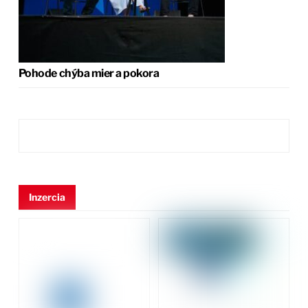
Pohode chýba mier a pokora
Inzercia