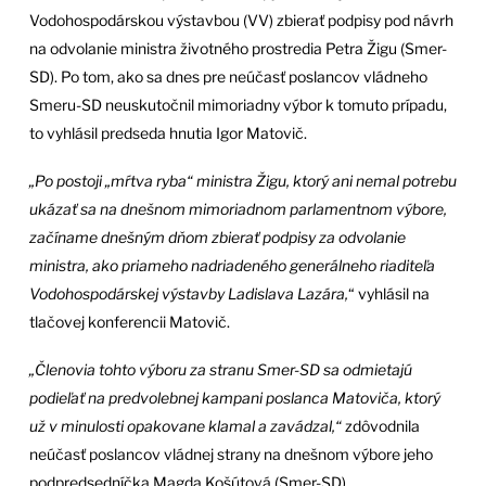
Vodohospodárskou výstavbou (VV) zbierať podpisy pod návrh
na odvolanie ministra životného prostredia Petra Žigu (Smer-
SD). Po tom, ako sa dnes pre neúčasť poslancov vládneho
Smeru-SD neuskutočnil mimoriadny výbor k tomuto prípadu,
to vyhlásil predseda hnutia Igor Matovič.
„Po postoji „mŕtva ryba“ ministra Žigu, ktorý ani nemal potrebu
ukázať sa na dnešnom mimoriadnom parlamentnom výbore,
začíname dnešným dňom zbierať podpisy za odvolanie
ministra, ako priameho nadriadeného generálneho riaditeľa
Vodohospodárskej výstavby Ladislava Lazára,
“ vyhlásil na
tlačovej konferencii Matovič.
„Členovia tohto výboru za stranu Smer-SD sa odmietajú
podieľať na predvolebnej kampani poslanca Matoviča, ktorý
už v minulosti opakovane klamal a zavádzal,“
zdôvodnila
neúčasť poslancov vládnej strany na dnešnom výbore jeho
podpredsedníčka Magda Košútová (Smer-SD).