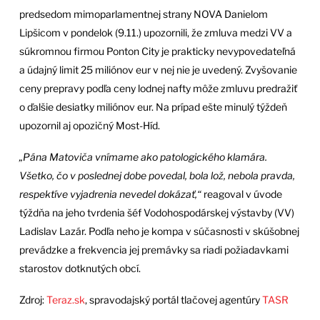
predsedom mimoparlamentnej strany NOVA Danielom
Lipšicom v pondelok (9.11.) upozornili, že zmluva medzi VV a
súkromnou firmou Ponton City je prakticky nevypovedateľná
a údajný limit 25 miliónov eur v nej nie je uvedený. Zvyšovanie
ceny prepravy podľa ceny lodnej nafty môže zmluvu predražiť
o ďalšie desiatky miliónov eur. Na prípad ešte minulý týždeň
upozornil aj opozičný Most-Híd.
„Pána Matoviča vnímame ako patologického klamára.
Všetko, čo v poslednej dobe povedal, bola lož, nebola pravda,
respektíve vyjadrenia nevedel dokázať,“
reagoval v úvode
týždňa na jeho tvrdenia šéf Vodohospodárskej výstavby (VV)
Ladislav Lazár. Podľa neho je kompa v súčasnosti v skúšobnej
prevádzke a frekvencia jej premávky sa riadi požiadavkami
starostov dotknutých obcí.
Zdroj:
Teraz.sk
, spravodajský portál tlačovej agentúry
TASR