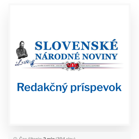
Čas čítania:
2 min
(394 slov)