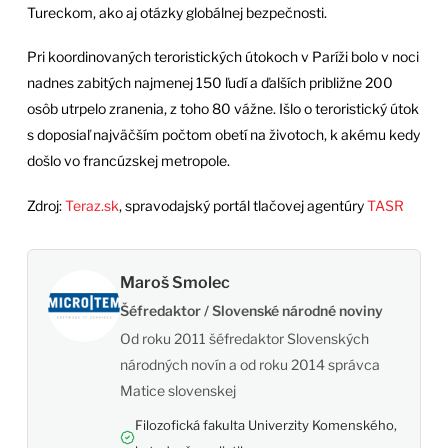
Tureckom, ako aj otázky globálnej bezpečnosti.
Pri koordinovaných teroristických útokoch v Paríži bolo v noci
nadnes zabitých najmenej 150 ľudí a ďalších približne 200
osôb utrpelo zranenia, z toho 80 vážne. Išlo o teroristický útok
s doposiaľ najväčším počtom obetí na životoch, k akému kedy
došlo vo francúzskej metropole.
Zdroj:
Teraz.sk
, spravodajský portál tlačovej agentúry
TASR
Maroš Smolec
Šéfredaktor / Slovenské národné noviny
Od roku 2011 šéfredaktor Slovenských
národných novín a od roku 2014 správca
Matice slovenskej
Filozofická fakulta Univerzity Komenského,