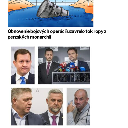
Obnovenie bojových operácií uzavrelo tok ropy z
perzských monarchií