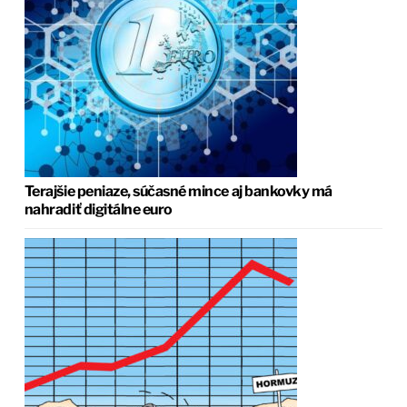
Terajšie peniaze, súčasné mince aj bankovky má
nahradiť digitálne euro