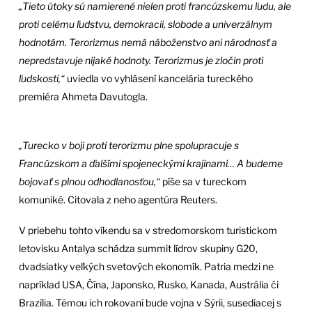
„Tieto útoky sú namierené nielen proti francúzskemu ľudu, ale
proti celému ľudstvu, demokracii, slobode a univerzálnym
hodnotám. Terorizmus nemá náboženstvo ani národnosť a
nepredstavuje nijaké hodnoty. Terorizmus je zločin proti
ľudskosti,“
uviedla vo vyhlásení kancelária tureckého
premiéra Ahmeta Davutogla.
„Turecko v boji proti terorizmu plne spolupracuje s
Francúzskom a ďalšími spojeneckými krajinami… A budeme
bojovať s plnou odhodlanosťou,“
píše sa v tureckom
komuniké. Citovala z neho agentúra Reuters.
V priebehu tohto víkendu sa v stredomorskom turistickom
letovisku Antalya schádza summit lídrov skupiny G20,
dvadsiatky veľkých svetových ekonomík. Patria medzi ne
napríklad USA, Čína, Japonsko, Rusko, Kanada, Austrália či
Brazília. Témou ich rokovaní bude vojna v Sýrii, susediacej s