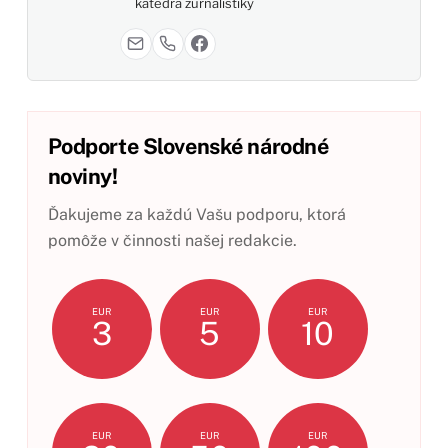
katedra žurnalistiky
Podporte Slovenské národné
noviny!
Ďakujeme za každú Vašu podporu, ktorá
pomôže v činnosti našej redakcie.
EUR
EUR
EUR
3
5
10
EUR
EUR
EUR