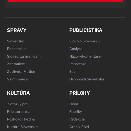
SPRÁVY
PUBLICISTIKA
Slovensko
Slovo o Slovensku
Ekonomika
Analýza
Slováci za hranicami
Názory/komentáre
Zahraničie
Reportáže
Zo života Matice
Esej
Všimli sme si
Osobnosti Slovenska
KULTÚRA
PRÍLOHY
3 otázky pre…
Úvod
Priestor pre…
Rubriky
Rozhovor týždňa
Redakcia
Kultúra Slovenska
Archív SNN