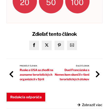
20
50
100
Zdieľať tento článok
PREDOŠLÝ ČLÁNOK
ĎALŠÍ ČLÁNOK
Rusko a USA sa zhodli na
Duel Francúzska s
zozname teroristických
Nemeckom skončil v tieni
organizácií v Sýrii
teroristických útokov
Redakcia odporúča
Zobraziť viac