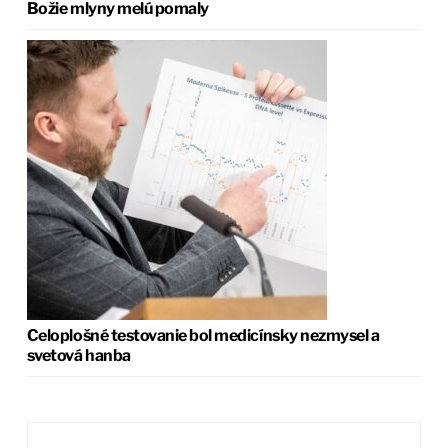
Božie mlyny melú pomaly
Celoplošné testovanie bol medicínsky nezmysel a
svetová hanba