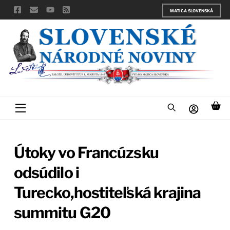
Skip
MATICA SLOVENSKÁ
to
content
Menu
Útoky vo Francúzsku
odsúdilo i
Turecko,hostiteľská krajina
summitu G20