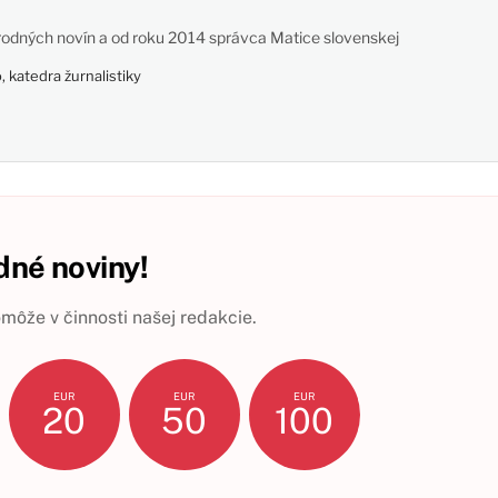
odných novín a od roku 2014 správca Matice slovenskej
 katedra žurnalistiky
né noviny!
ôže v činnosti našej redakcie.
EUR
EUR
EUR
20
50
100