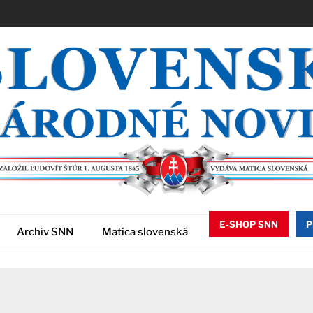
E-SHOP SNN
P
Archív SNN
Matica slovenská