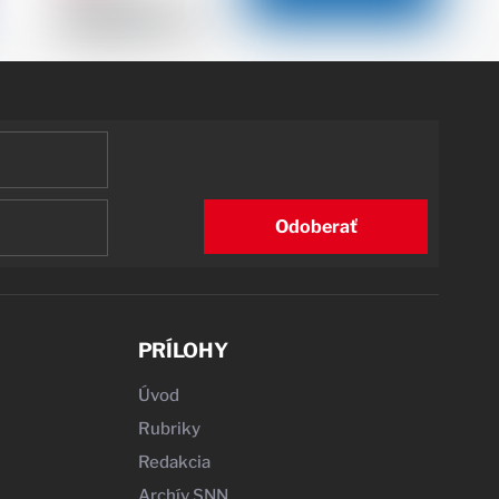
Odoberať
PRÍLOHY
Úvod
Rubriky
Redakcia
Archív SNN