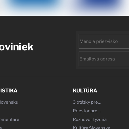
First
noviniek
name
Email
ISTIKA
KULTÚRA
Slovensku
3 otázky pre…
Priestor pre…
komentáre
Rozhovor týždňa
e
Kultúra Slovenska