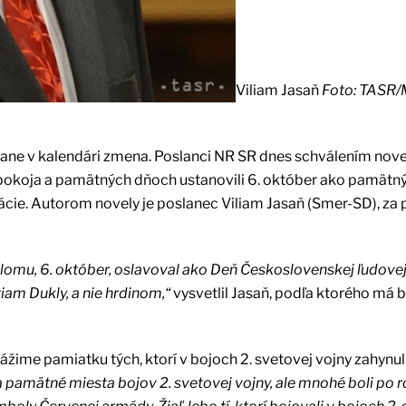
Viliam Jasaň
Foto: TASR/
tane v kalendári zmena. Poslanci NR SR dnes schválením nove
pokoja a pamätných dňoch ustanovili 6. október ako pamätný
ie. Autorom novely je poslanec Viliam Jasaň (Smer-SD), za 
elomu, 6. október, oslavoval ako Deň Československej ľudove
am Dukly, a nie hrdinom,“
vysvetlil Jasaň, podľa ktorého má b
vážime pamiatku tých, ktorí v bojoch 2. svetovej vojny zahynul
pamätné miesta bojov 2. svetovej vojny, ale mnohé boli po 