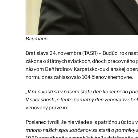
Baumann
Bratislava 24. novembra (TASR) – Budúci rok nas
zákona o štátnych sviatkoch, dňoch pracovného 
názvom Deň hrdinov Karpatsko-duklianskej operác
normu dnes zahlasovalo 104 členov snemovne.
„V minulosti sa v našom štáte deň konečného pri
V súčasnosti je tento pamätný deň venovaný obeti
venovaný práve im.
Poslanec tvrdil, že nie všade si s patričnou úctou 
mnoho našich spoluobčanov sa stará o pomníky a 