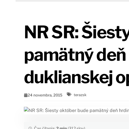
NR SR: Šiest
pamätný deň 
duklianskej o
24 novembra, 2015
terazsk
Čas čítania:
2 min
(312 slov)