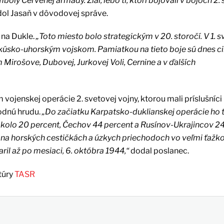
y Červenej armády. Žiaľ, lebo tí, ktorí bojovali v bojoch 2. 
ol Jasaň v dôvodovej správe.
 na Dukle.
„Toto miesto bolo strategickým v 20. storočí. V 1. s
akúsko-uhorským vojskom. Pamiatkou na tieto boje sú dnes ci
Mirošove, Dubovej, Jurkovej Voli, Cernine a v ďalších
m vojenskej operácie 2. svetovej vojny, ktorou mali príslušníc
odnú hrudu.
„Do začiatku Karpatsko-duklianskej operácie ho t
okolo 20 percent, Čechov 44 percent a Rusínov-Ukrajincov 2
 na horských cestičkách a úzkych priechodoch vo veľmi ťaž
il až po mesiaci, 6. októbra 1944,“
dodal poslanec.
túry
TASR