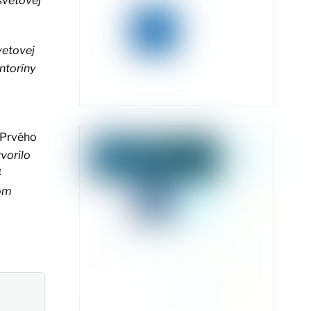
svetovej
vetovej
ntoríny
i Prvého
vorilo
4
kom