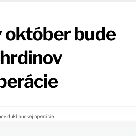
y október bude
hrdinov
perácie