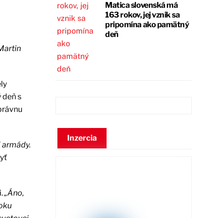
Matica slovenská má
163 rokov, jej vznik sa
pripomína ako pamätný
deň
Martin
ly
 deň s
právnu
Inzercia
j armády.
yť
i.
„Áno,
roku