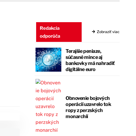
Redakcia
Zobraziť viac
odporúča
Terajšie peniaze,
súčasné mince aj
bankovky má nahradiť
digitálne euro
Obnovenie bojových
operácií uzavrelo tok
ropy z perzských
monarchií