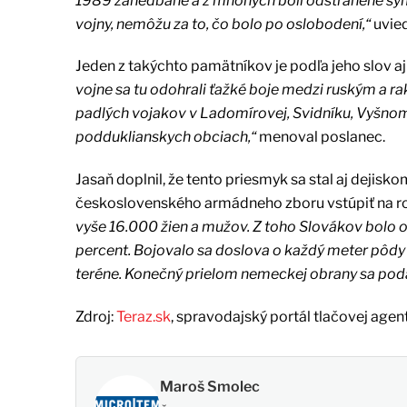
1989 zanedbané a z mnohých boli odstránené symbol
vojny, nemôžu za to, čo bolo po oslobodení,“
uvied
Jeden z takýchto pamätníkov je podľa jeho slov aj
vojne sa tu odohrali ťažké boje medzi ruským a r
padlých vojakov v Ladomírovej, Svidníku, Vyšnom 
podduklianskych obciach,“
menoval poslanec.
Jasaň doplnil, že tento priesmyk sa stal aj dejisko
československého armádneho zboru vstúpiť na r
vyše 16.000 žien a mužov. Z toho Slovákov bolo 
percent. Bojovalo sa doslova o každý meter pôdy
teréne. Konečný prielom nemeckej obrany sa podar
Zdroj:
Teraz.sk
, spravodajský portál tlačovej agen
Maroš Smolec