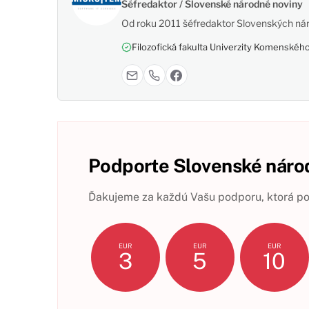
Šéfredaktor / Slovenské národné noviny
Od roku 2011 šéfredaktor Slovenských nár
Filozofická fakulta Univerzity Komenského,
Podporte Slovenské národ
Ďakujeme za každú Vašu podporu, ktorá pom
EUR
EUR
EUR
3
5
10