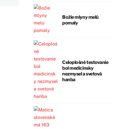
Božie mlyny melú
pomaly
Celoplošné testovanie
bol medicínsky
nezmysel a svetová
hanba