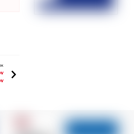
OK
ov
ov