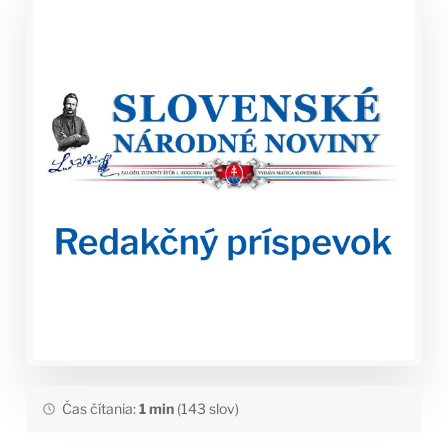
Čas čítania:
1 min
(143 slov)