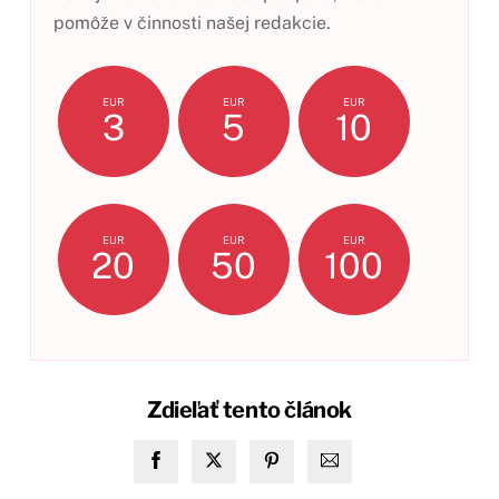
pomôže v činnosti našej redakcie.
EUR
EUR
EUR
3
5
10
EUR
EUR
EUR
20
50
100
Zdieľať tento článok