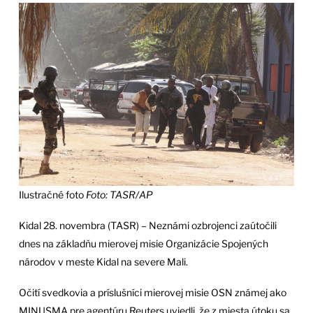
Ilustračné foto
Foto: TASR/AP
Kidal 28. novembra (TASR) – Neznámi ozbrojenci zaútočili
dnes na základňu mierovej misie Organizácie Spojených
národov v meste Kidal na severe Mali.
Očití svedkovia a príslušníci mierovej misie OSN známej ako
MINUSMA pre agentúru Reuters uviedli, že z miesta útoku sa