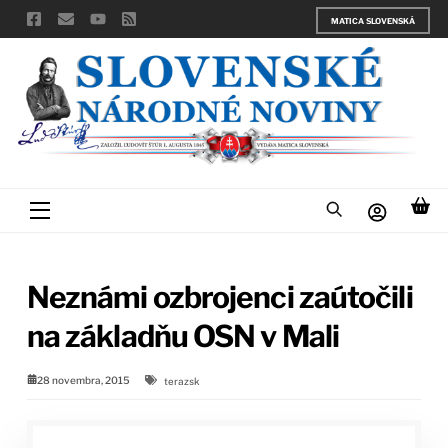
Skip
MATICA SLOVENSKÁ
to
content
Menu
Neznámi ozbrojenci zaútočili
na základňu OSN v Mali
28 novembra, 2015
terazsk