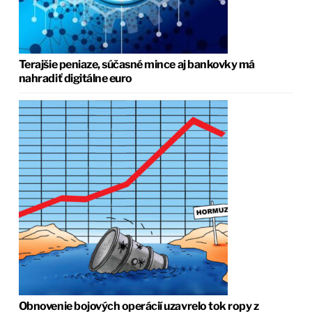
Terajšie peniaze, súčasné mince aj bankovky má
nahradiť digitálne euro
Obnovenie bojových operácií uzavrelo tok ropy z