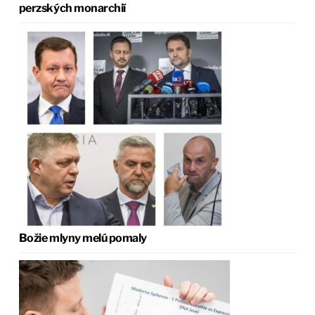
perzských monarchií
Božie mlyny melú pomaly