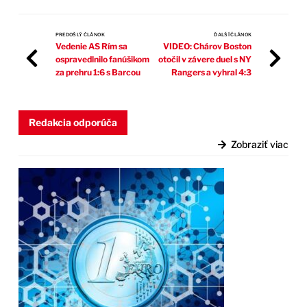
PREDOŠLÝ ČLÁNOK
ĎALŠÍ ČLÁNOK
Vedenie AS Rím sa
VIDEO: Chárov Boston
ospravedlnilo fanúšikom
otočil v závere duel s NY
za prehru 1:6 s Barcou
Rangers a vyhral 4:3
Redakcia odporúča
Zobraziť viac