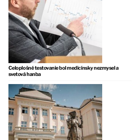
Celoplošné testovanie bol medicínsky nezmysel a
svetová hanba