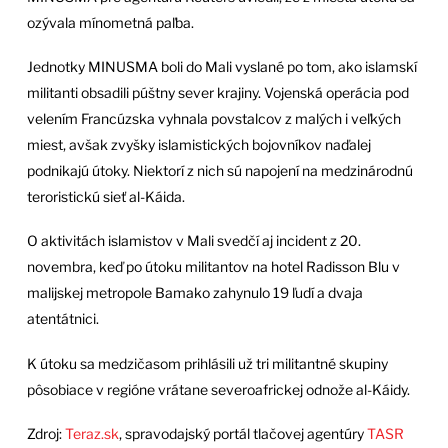
ozývala mínometná paľba.
Jednotky MINUSMA boli do Mali vyslané po tom, ako islamskí
militanti obsadili púštny sever krajiny. Vojenská operácia pod
velením Francúzska vyhnala povstalcov z malých i veľkých
miest, avšak zvyšky islamistických bojovníkov naďalej
podnikajú útoky. Niektorí z nich sú napojení na medzinárodnú
teroristickú sieť al-Káida.
O aktivitách islamistov v Mali svedčí aj incident z 20.
novembra, keď po útoku militantov na hotel Radisson Blu v
malijskej metropole Bamako zahynulo 19 ľudí a dvaja
atentátnici.
K útoku sa medzičasom prihlásili už tri militantné skupiny
pôsobiace v regióne vrátane severoafrickej odnože al-Káidy.
Zdroj:
Teraz.sk
, spravodajský portál tlačovej agentúry
TASR