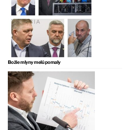
Božie mlyny melú pomaly