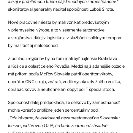
ale aj v problémoch firiem nájsť vhodných zamestnancov,“
skonštatoval generálny riaditeľ spoločnosti Luboš Sirota.
Nové pracovné miesta by mali vznikať predovšetkým
v priemyselnej výrobe, a to v segmente automotive
a strojárstva, ďalej v logistike a v službách, solídnym tempom
by mal rásť aj maloobchod.
Z pohľadu regiónov by na tom mali byť najlepšie Bratislava
a Košice a oblasť celého Považia. Medzi najžiadanejšie pozície
má pritom podľa McRoy Slovakia patriť operátor výroby,
operátor CNC stroja, zvárač, vodič vysokozdvižného vozíka,
obrábač kovov a neutíchne ani dopyt po IT špecialistoch.
Spoločnosť ďalej predpokladá, že celkovo by zamestnanosť
mohla vzrásť o približne jeden percentuálny bod.
„Očakávame, že evidovaná nezamestnanosť na Slovensku
klesne pod úroveň 10 %, čo bude znamenať zásadné