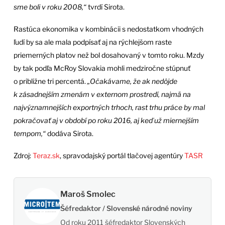
sme boli v roku 2008,“
tvrdí Sirota.
Rastúca ekonomika v kombinácii s nedostatkom vhodných
ľudí by sa ale mala podpísať aj na rýchlejšom raste
priemerných platov než bol dosahovaný v tomto roku. Mzdy
by tak podľa McRoy Slovakia mohli medziročne stúpnuť
o približne tri percentá.
„Očakávame, že ak nedôjde
k zásadnejším zmenám v externom prostredí, najmä na
najvýznamnejších exportných trhoch, rast trhu práce by mal
pokračovať aj v období po roku 2016, aj keď už miernejším
tempom,“
dodáva Sirota.
Zdroj:
Teraz.sk
, spravodajský portál tlačovej agentúry
TASR
Maroš Smolec
Šéfredaktor / Slovenské národné noviny
Od roku 2011 šéfredaktor Slovenských