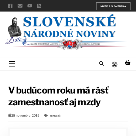
Skip
MATICA SLOVENSKÁ
to
content
Menu
V budúcom roku má rásť
zamestnanosť aj mzdy
28 novembra, 2015
terazsk