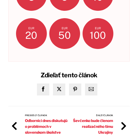
EUR
EUR
EUR
20
50
100
Zdieľať tento článok
PREDOŠLÝ ČLÁNOK
ĎALŠÍ ČLÁNOK
Odborníci dnes diskutujú
Ševčenko bude členom
o problémoch v
realizačného tímu
slovenskom školstve
Ukrajiny