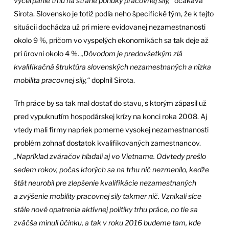
vyčerpanie trhu na strane ponuky pracovnej sily,“
očakáva
Sirota. Slovensko je totiž podľa neho špecifické tým, že k tejto
situácii dochádza už pri miere evidovanej nezamestnanosti
okolo 9 %, pričom vo vyspelých ekonomikách sa tak deje až
pri úrovni okolo 4 %.
„Dôvodom je predovšetkým zlá
kvalifikačná štruktúra slovenských nezamestnaných a nízka
mobilita pracovnej sily,“
doplnil Sirota.
Trh práce by sa tak mal dostať do stavu, s ktorým zápasil už
pred vypuknutím hospodárskej krízy na konci roka 2008. Aj
vtedy mali firmy napriek pomerne vysokej nezamestnanosti
problém zohnať dostatok kvalifikovaných zamestnancov.
„Napríklad zváračov hľadali aj vo Vietname. Odvtedy prešlo
sedem rokov, počas ktorých sa na trhu nič nezmenilo, keďže
štát neurobil pre zlepšenie kvalifikácie nezamestnaných
a zvýšenie mobility pracovnej sily takmer nič. Vznikali síce
stále nové opatrenia aktívnej politiky trhu práce, no tie sa
zväčša minuli účinku, a tak v roku 2016 budeme tam, kde