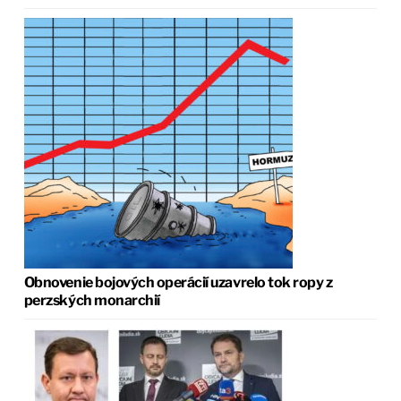
Obnovenie bojových operácií uzavrelo tok ropy z
perzských monarchií