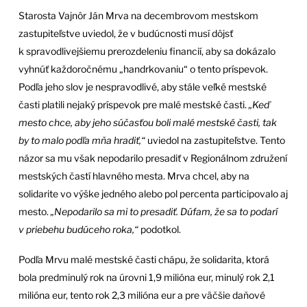
Starosta Vajnôr Ján Mrva na decembrovom mestskom
zastupiteľstve uviedol, že v budúcnosti musí dôjsť
k spravodlivejšiemu prerozdeleniu financií, aby sa dokázalo
vyhnúť každoročnému „handrkovaniu“ o tento príspevok.
Podľa jeho slov je nespravodlivé, aby stále veľké mestské
časti platili nejaký príspevok pre malé mestské časti.
„Keď
mesto chce, aby jeho súčasťou boli malé mestské časti, tak
by to malo podľa mňa hradiť,“
uviedol na zastupiteľstve. Tento
názor sa mu však nepodarilo presadiť v Regionálnom združení
mestských častí hlavného mesta. Mrva chcel, aby na
solidarite vo výške jedného alebo pol percenta participovalo aj
mesto.
„Nepodarilo sa mi to presadiť. Dúfam, že sa to podarí
v priebehu budúceho roka,“
podotkol.
Podľa Mrvu malé mestské časti chápu, že solidarita, ktorá
bola predminulý rok na úrovni 1,9 milióna eur, minulý rok 2,1
milióna eur, tento rok 2,3 milióna eur a pre väčšie daňové