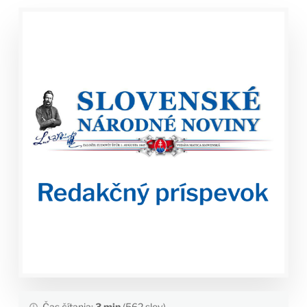
Čas čítania:
3 min
(562 slov)