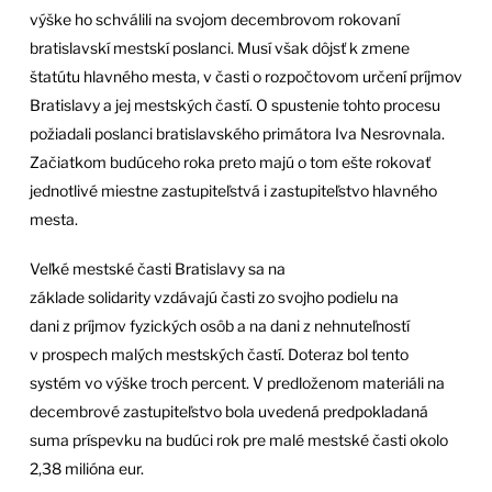
výške ho schválili na svojom decembrovom rokovaní
bratislavskí mestskí poslanci. Musí však dôjsť k zmene
štatútu hlavného mesta, v časti o rozpočtovom určení príjmov
Bratislavy a jej mestských častí. O spustenie tohto procesu
požiadali poslanci bratislavského primátora Iva Nesrovnala.
Začiatkom budúceho roka preto majú o tom ešte rokovať
jednotlivé miestne zastupiteľstvá i zastupiteľstvo hlavného
mesta.
Veľké mestské časti Bratislavy sa na
základe solidarity vzdávajú časti zo svojho podielu na
dani z príjmov fyzických osôb a na dani z nehnuteľností
v prospech malých mestských častí. Doteraz bol tento
systém vo výške troch percent. V predloženom materiáli na
decembrové zastupiteľstvo bola uvedená predpokladaná
suma príspevku na budúci rok pre malé mestské časti okolo
2,38 milióna eur.