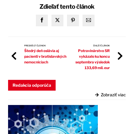
Zdieľať tento článok
PREDOŠLÝ ČLÁNOK
ĎALŠÍ ČLÁNOK
Štedrý deň oslávia aj
Potravinárstvo SR
pacienti v bratislavských
vykázalo ku koncu
nemocniciach
septembra výsledok
133,69 mil. eur
Redakcia odporúča
Zobraziť viac