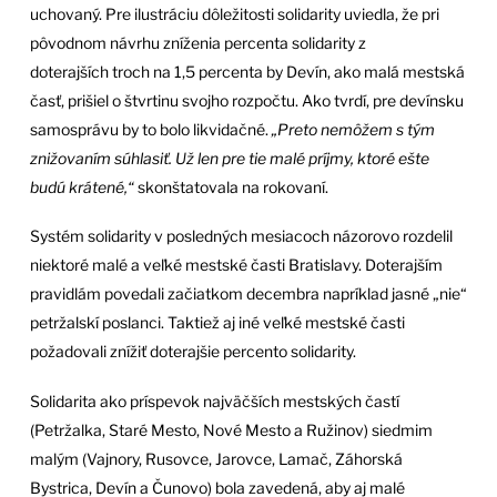
uchovaný. Pre ilustráciu dôležitosti solidarity uviedla, že pri
pôvodnom návrhu zníženia percenta solidarity z
doterajších troch na 1,5 percenta by Devín, ako malá mestská
časť, prišiel o štvrtinu svojho rozpočtu. Ako tvrdí, pre devínsku
samosprávu by to bolo likvidačné.
„Preto nemôžem s tým
znižovaním súhlasiť. Už len pre tie malé príjmy, ktoré ešte
budú krátené,“
skonštatovala na rokovaní.
Systém solidarity v posledných mesiacoch názorovo rozdelil
niektoré malé a veľké mestské časti Bratislavy. Doterajším
pravidlám povedali začiatkom decembra napríklad jasné „nie“
petržalskí poslanci. Taktiež aj iné veľké mestské časti
požadovali znížiť doterajšie percento solidarity.
Solidarita ako príspevok najväčších mestských častí
(Petržalka, Staré Mesto, Nové Mesto a Ružinov) siedmim
malým (Vajnory, Rusovce, Jarovce, Lamač, Záhorská
Bystrica, Devín a Čunovo) bola zavedená, aby aj malé