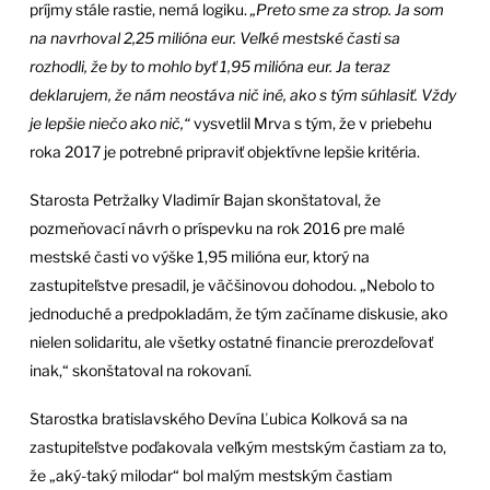
príjmy stále rastie, nemá logiku.
„Preto sme za strop. Ja som
na navrhoval 2,25 milióna eur. Veľké mestské časti sa
rozhodli, že by to mohlo byť 1,95 milióna eur. Ja teraz
deklarujem, že nám neostáva nič iné, ako s tým súhlasiť. Vždy
je lepšie niečo ako nič,“
vysvetlil Mrva s tým, že v priebehu
roka 2017 je potrebné pripraviť objektívne lepšie kritéria.
Starosta Petržalky Vladimír Bajan skonštatoval, že
pozmeňovací návrh o príspevku na rok 2016 pre malé
mestské časti vo výške 1,95 milióna eur, ktorý na
zastupiteľstve presadil, je väčšinovou dohodou. „Nebolo to
jednoduché a predpokladám, že tým začíname diskusie, ako
nielen solidaritu, ale všetky ostatné financie prerozdeľovať
inak,“ skonštatoval na rokovaní.
Starostka bratislavského Devína Ľubica Kolková sa na
zastupiteľstve poďakovala veľkým mestským častiam za to,
že „aký-taký milodar“ bol malým mestským častiam