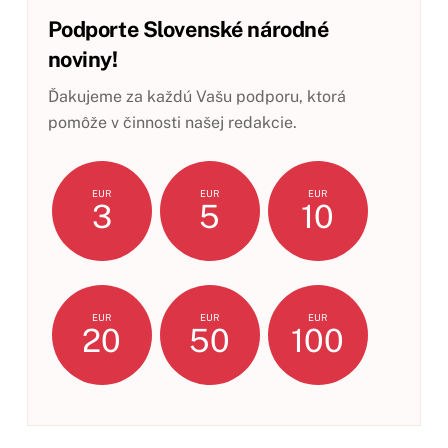
Podporte Slovenské národné
noviny!
Ďakujeme za každú Vašu podporu, ktorá
pomôže v činnosti našej redakcie.
EUR
EUR
EUR
3
5
10
EUR
EUR
EUR
20
50
100