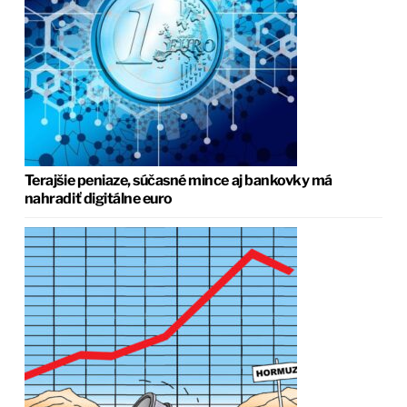
Terajšie peniaze, súčasné mince aj bankovky má
nahradiť digitálne euro