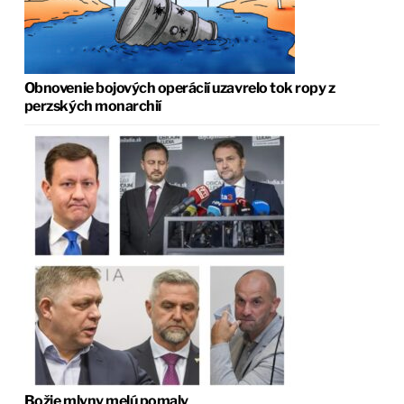
Obnovenie bojových operácií uzavrelo tok ropy z
perzských monarchií
Božie mlyny melú pomaly