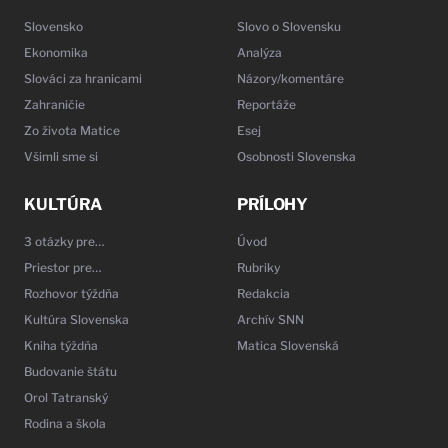
Slovensko
Slovo o Slovensku
Ekonomika
Analýza
Slováci za hranicami
Názory/komentáre
Zahraničie
Reportáže
Zo života Matice
Esej
Všimli sme si
Osobnosti Slovenska
KULTÚRA
PRÍLOHY
3 otázky pre…
Úvod
Priestor pre…
Rubriky
Rozhovor týždňa
Redakcia
Kultúra Slovenska
Archív SNN
Kniha týždňa
Matica Slovenská
Budovanie štátu
Orol Tatranský
Rodina a škola