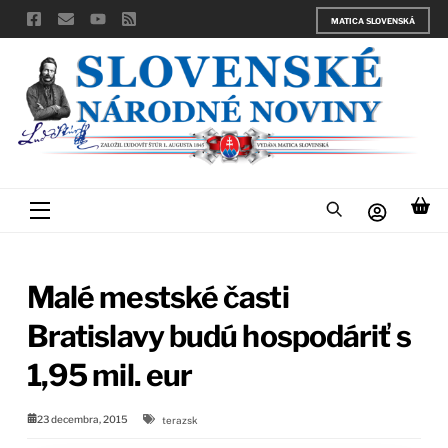
Skip
MATICA SLOVENSKÁ
to
content
Menu
Malé mestské časti
Bratislavy budú hospodáriť s
1,95 mil. eur
23 decembra, 2015
terazsk