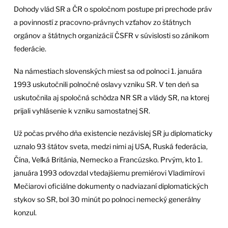
Dohody vlád SR a ČR o spoločnom postupe pri prechode práv
a povinností z pracovno-právnych vzťahov zo štátnych
orgánov a štátnych organizácií ČSFR v súvislosti so zánikom
federácie.
Na námestiach slovenských miest sa od polnoci 1. januára
1993 uskutočnili polnočné oslavy vzniku SR. V ten deň sa
uskutočnila aj spoločná schôdza NR SR a vlády SR, na ktorej
prijali vyhlásenie k vzniku samostatnej SR.
Už počas prvého dňa existencie nezávislej SR ju diplomaticky
uznalo 93 štátov sveta, medzi nimi aj USA, Ruská federácia,
Čína, Veľká Británia, Nemecko a Francúzsko. Prvým, kto 1.
januára 1993 odovzdal vtedajšiemu premiérovi Vladimírovi
Mečiarovi oficiálne dokumenty o nadviazaní diplomatických
stykov so SR, bol 30 minút po polnoci nemecký generálny
konzul.