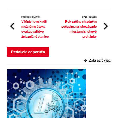
PREDOŠLÝ ČLÁNOK
ĎALŠÍ ČLÁNOK
V Mníchove kvôli
Rok začína chladným
možnému útoku
počasím, na juhozápade
evakuovali dve
miestami snehové
železničné stanice
prehánky
Redakcia odporúča
Zobraziť viac