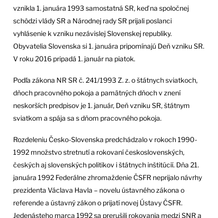
vznikla 1. januára 1993 samostatná SR, keď na spoločnej
schôdzi vlády SR a Národnej rady SR prijali poslanci
vyhlásenie k vzniku nezávislej Slovenskej republiky.
Obyvatelia Slovenska si 1. januára pripomínajú Deň vzniku SR.
V roku 2016 pripadá 1. január na piatok.
Podľa zákona NR SR č. 241/1993 Z. z. o štátnych sviatkoch,
dňoch pracovného pokoja a pamätných dňoch v znení
neskorších predpisov je 1. január, Deň vzniku SR, štátnym
sviatkom a spája sa s dňom pracovného pokoja.
Rozdeleniu Česko-Slovenska predchádzalo v rokoch 1990-
1992 množstvo stretnutí a rokovaní československých,
českých aj slovenských politikov i štátnych inštitúcií. Dňa 21.
januára 1992 Federálne zhromaždenie ČSFR neprijalo návrhy
prezidenta Václava Havla – novelu ústavného zákona o
referende a ústavný zákon o prijatí novej Ústavy ČSFR.
Jedenásteho marca 1992 sa prerušili rokovania medzi SNR a