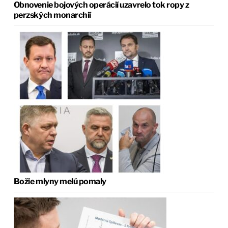
Obnovenie bojových operácií uzavrelo tok ropy z
perzských monarchií
Božie mlyny melú pomaly