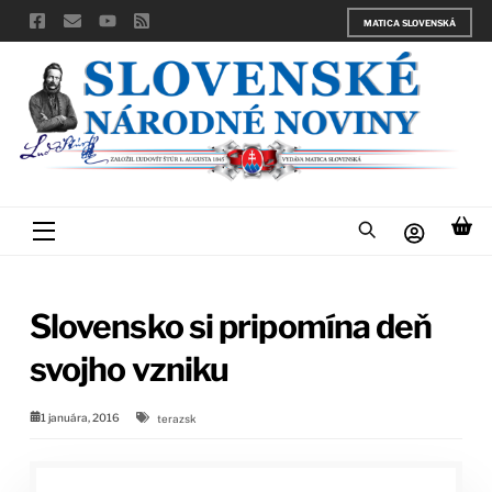
Skip
MATICA SLOVENSKÁ
to
content
Menu
Slovensko si pripomína deň
svojho vzniku
1 januára, 2016
terazsk