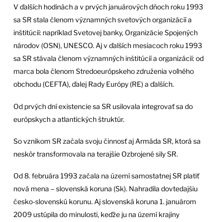
V ďalších hodinách a v prvých januárových dňoch roku 1993
sa SR stala členom významných svetových organizácií a
inštitúcií: napríklad Svetovej banky, Organizácie Spojených
národov (OSN), UNESCO. Aj v ďalších mesiacoch roku 1993
sa SR stávala členom významných inštitúcií a organizácií: od
marca bola členom Stredoeurópskeho združenia voľného
obchodu (CEFTA), ďalej Rady Európy (RE) a ďalších.
Od prvých dní existencie sa SR usilovala integrovať sa do
európskych a atlantických štruktúr.
So vznikom SR začala svoju činnosť aj Armáda SR, ktorá sa
neskôr transformovala na terajšie Ozbrojené sily SR.
Od 8. februára 1993 začala na území samostatnej SR platiť
nová mena – slovenská koruna (Sk). Nahradila dovtedajšiu
česko-slovenskú korunu. Aj slovenská koruna 1. januárom
2009 ustúpila do minulosti, keďže ju na území krajiny