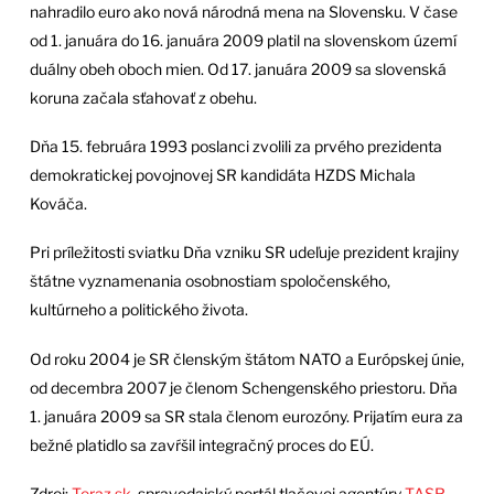
nahradilo euro ako nová národná mena na Slovensku. V čase
od 1. januára do 16. januára 2009 platil na slovenskom území
duálny obeh oboch mien. Od 17. januára 2009 sa slovenská
koruna začala sťahovať z obehu.
Dňa 15. februára 1993 poslanci zvolili za prvého prezidenta
demokratickej povojnovej SR kandidáta HZDS Michala
Kováča.
Pri príležitosti sviatku Dňa vzniku SR udeľuje prezident krajiny
štátne vyznamenania osobnostiam spoločenského,
kultúrneho a politického života.
Od roku 2004 je SR členským štátom NATO a Európskej únie,
od decembra 2007 je členom Schengenského priestoru. Dňa
1. januára 2009 sa SR stala členom eurozóny. Prijatím eura za
bežné platidlo sa zavŕšil integračný proces do EÚ.
Zdroj:
Teraz.sk
, spravodajský portál tlačovej agentúry
TASR