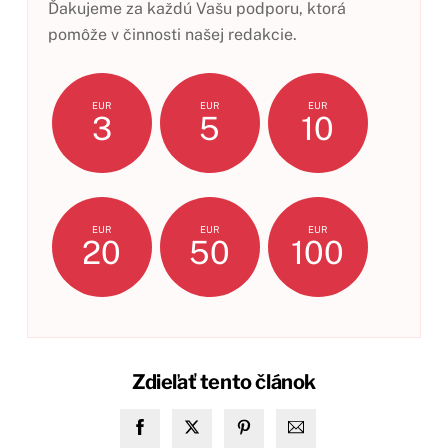
Ďakujeme za každú Vašu podporu, ktorá
pomôže v činnosti našej redakcie.
EUR
EUR
EUR
3
5
10
EUR
EUR
EUR
20
50
100
Zdieľať tento článok