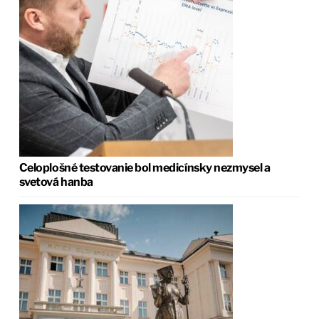
Celoplošné testovanie bol medicínsky nezmysel a
svetová hanba