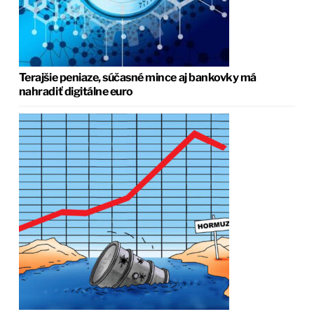
Terajšie peniaze, súčasné mince aj bankovky má
nahradiť digitálne euro