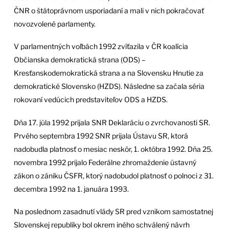
ČNR o štátoprávnom usporiadaní a mali v nich pokračovať
novozvolené parlamenty.
V parlamentných voľbách 1992 zvíťazila v ČR koalícia
Občianska demokratická strana (ODS) –
Kresťanskodemokratická strana a na Slovensku Hnutie za
demokratické Slovensko (HZDS). Následne sa začala séria
rokovaní vedúcich predstaviteľov ODS a HZDS.
Dňa 17. júla 1992 prijala SNR Deklaráciu o zvrchovanosti SR.
Prvého septembra 1992 SNR prijala Ústavu SR, ktorá
nadobudla platnosť o mesiac neskôr, 1. októbra 1992. Dňa 25.
novembra 1992 prijalo Federálne zhromaždenie ústavný
zákon o zániku ČSFR, ktorý nadobudol platnosť o polnoci z 31.
decembra 1992 na 1. januára 1993.
Na poslednom zasadnutí vlády SR pred vznikom samostatnej
Slovenskej republiky bol okrem iného schválený návrh