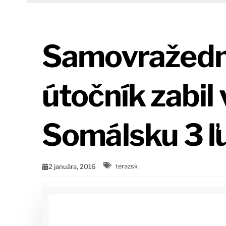
Samovražed
útočník zabil 
Somálsku 3 ľ
2 januára, 2016
terazsk