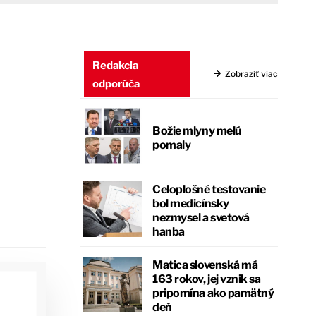
Redakcia
Zobraziť viac
odporúča
Božie mlyny melú
pomaly
Celoplošné testovanie
bol medicínsky
nezmysel a svetová
hanba
Matica slovenská má
163 rokov, jej vznik sa
pripomína ako pamätný
deň