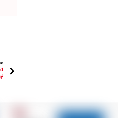
OK
ad
ný