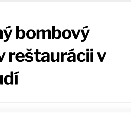
ný bombový
v reštaurácii v
udí