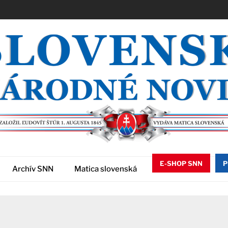
E-SHOP SNN
P
Archív SNN
Matica slovenská