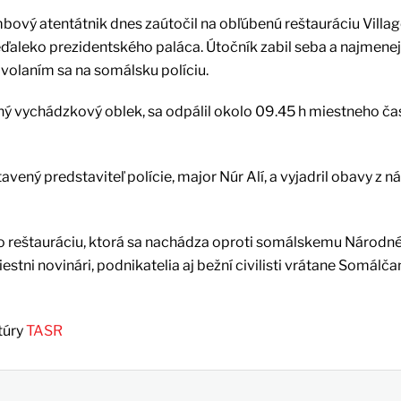
vý atentátnik dnes zaútočil na obľúbenú reštauráciu Villag
aleko prezidentského paláca. Útočník zabil seba a najmenej
dvolaním sa na somálsku políciu.
ný vychádzkový oblek, sa odpálil okolo 09.45 h miestneho ča
ený predstaviteľ polície, major Núr Alí, a vyjadril obavy z n
to reštauráciu, ktorá sa nachádza oproti somálskemu Národ
iestni novinári, podnikatelia aj bežní civilisti vrátane Somálč
túry
TASR