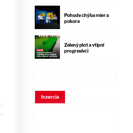
Pohode chýba mier a
pokora
Zelený plot a vtipní
progresívci
Inzercia