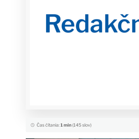
Čas čítania:
1 min
(145 slov)