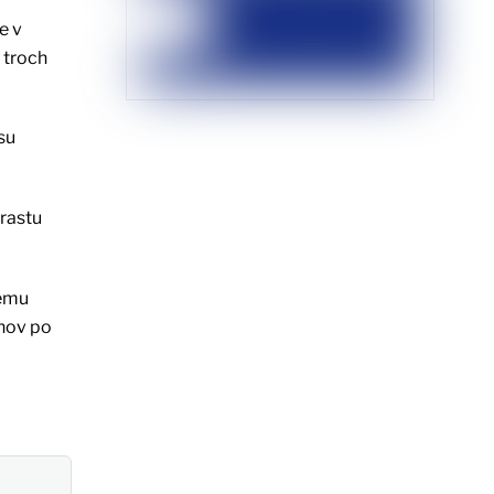
e v
 troch
su
árastu
nému
anov po