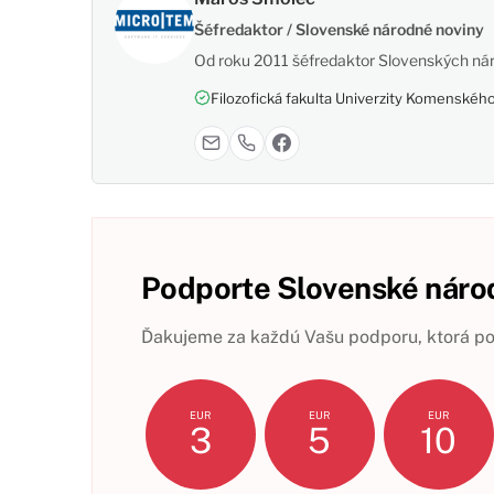
Šéfredaktor / Slovenské národné noviny
Od roku 2011 šéfredaktor Slovenských nár
Filozofická fakulta Univerzity Komenského,
Podporte Slovenské národ
Ďakujeme za každú Vašu podporu, ktorá pom
EUR
EUR
EUR
3
5
10