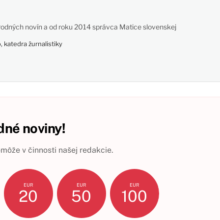
odných novín a od roku 2014 správca Matice slovenskej
 katedra žurnalistiky
né noviny!
ôže v činnosti našej redakcie.
EUR
EUR
EUR
20
50
100