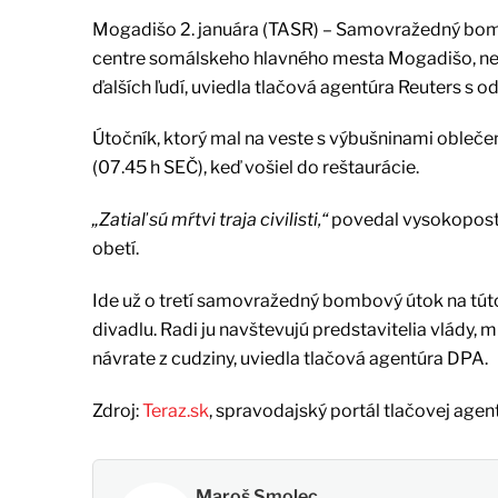
Mogadišo 2. januára (TASR) – Samovražedný bombo
centre somálskeho hlavného mesta Mogadišo, neď
ďalších ľudí, uviedla tlačová agentúra Reuters s o
Útočník, ktorý mal na veste s výbušninami obleče
(07.45 h SEČ), keď vošiel do reštaurácie.
„Zatiaľ sú mŕtvi traja civilisti,“
povedal vysokopostav
obetí.
Ide už o tretí samovražedný bombový útok na tú
divadlu. Radi ju navštevujú predstavitelia vlády, m
návrate z cudziny, uviedla tlačová agentúra DPA.
Zdroj:
Teraz.sk
, spravodajský portál tlačovej agen
Maroš Smolec