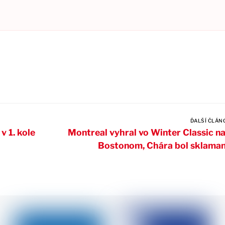
ĎALŠÍ ČLÁN
v 1. kole
Montreal vyhral vo Winter Classic n
Bostonom, Chára bol sklama