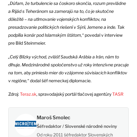
„Dúfam, že turbulencie sa čoskoro skončia, rozum prevládne
a Rijád s Teheránom sa zamerajú na to, čo je skutočne
dôležité – na utlmovanie vojenských konfliktov, na
presadzovanie politických riešení v Sýrii, Jemene a inde. Tak
podpília konár pod Islamským štátom,“
povedal v interview
pre Bild Steinmeier.
„Celý Blízky východ, zvlášť Saudská Arábia a Irán, nám to
dlhuje. Medzinárodné spoločenstvo už roky intenzívne pracuje
na tom, aby prinieslo mier do vzájomne súvisiacich konfliktov
v regióne,“
dodal šéf nemeckej diplomacie.
Zdroj:
Teraz.sk
, spravodajský portál tlačovej agentúry
TASR
Maroš Smolec
Šéfredaktor / Slovenské národné noviny
Od roku 2011 šéfredaktor Slovenských