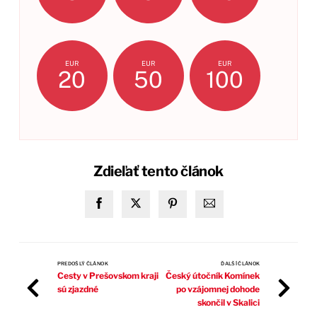
EUR
EUR
EUR
20
50
100
Zdieľať tento článok
PREDOŠLÝ ČLÁNOK
ĎALŠÍ ČLÁNOK
Cesty v Prešovskom kraji
Český útočník Komínek
sú zjazdné
po vzájomnej dohode
skončil v Skalici