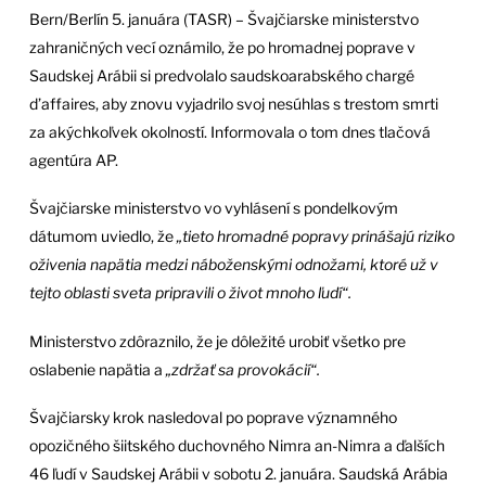
Bern/Berlín 5. januára (TASR) – Švajčiarske ministerstvo
zahraničných vecí oznámilo, že po hromadnej poprave v
Saudskej Arábii si predvolalo saudskoarabského chargé
d’affaires, aby znovu vyjadrilo svoj nesúhlas s trestom smrti
za akýchkoľvek okolností. Informovala o tom dnes tlačová
agentúra AP.
Švajčiarske ministerstvo vo vyhlásení s pondelkovým
dátumom uviedlo, že
„tieto hromadné popravy prinášajú riziko
oživenia napätia medzi náboženskými odnožami, ktoré už v
tejto oblasti sveta pripravili o život mnoho ľudí“.
Ministerstvo zdôraznilo, že je dôležité urobiť všetko pre
oslabenie napätia a
„zdržať sa provokácií“.
Švajčiarsky krok nasledoval po poprave významného
opozičného šiitského duchovného Nimra an-Nimra a ďalších
46 ľudí v Saudskej Arábii v sobotu 2. januára. Saudská Arábia