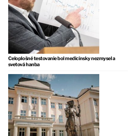
Celoplošné testovanie bol medicínsky nezmysel a
svetová hanba