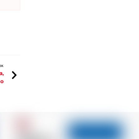
OK
a,
ho