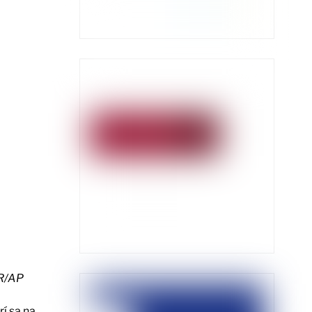
R/AP
í sa na