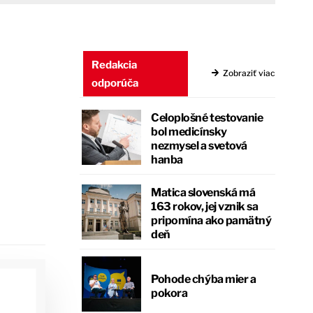
Redakcia
Zobraziť viac
odporúča
Celoplošné testovanie
bol medicínsky
nezmysel a svetová
hanba
Matica slovenská má
163 rokov, jej vznik sa
pripomína ako pamätný
deň
Pohode chýba mier a
pokora