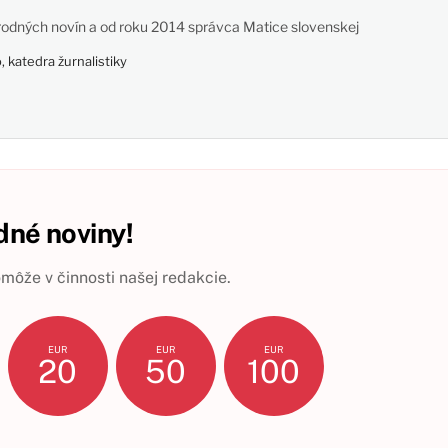
odných novín a od roku 2014 správca Matice slovenskej
 katedra žurnalistiky
né noviny!
ôže v činnosti našej redakcie.
EUR
EUR
EUR
20
50
100