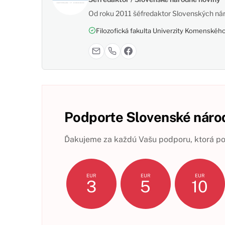
Od roku 2011 šéfredaktor Slovenských nár
Filozofická fakulta Univerzity Komenského,
Podporte Slovenské národ
Ďakujeme za každú Vašu podporu, ktorá pom
EUR
EUR
EUR
3
5
10