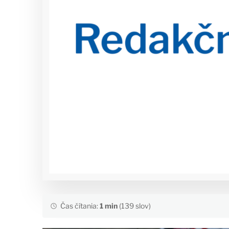
Čas čítania:
1 min
(139 slov)