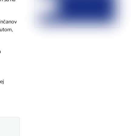
tínčanov
autom,
a
ej