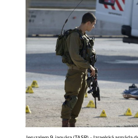
Jeruzalem 9. januára (TASR) – Izraelská armáda dn