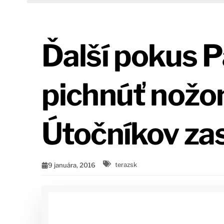
Ďalší pokus 
pichnúť nožo
Útočníkov zast
9 januára, 2016
terazsk