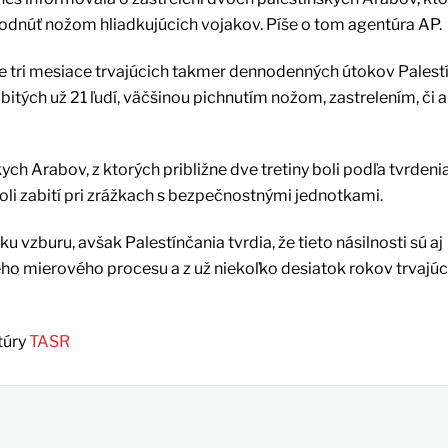
bodnúť nožom hliadkujúcich vojakov. Píše o tom agentúra AP.
yše tri mesiace trvajúcich takmer dennodenných útokov Pales
zabitých už 21 ľudí, väčšinou pichnutím nožom, zastrelením, či 
ch Arabov, z ktorých približne dve tretiny boli podľa tvrdeni
boli zabití pri zrážkach s bezpečnostnými jednotkami.
u vzburu, avšak Palestínčania tvrdia, že tieto násilnosti sú aj
o mierového procesu a z už niekoľko desiatok rokov trvajúc
túry
TASR