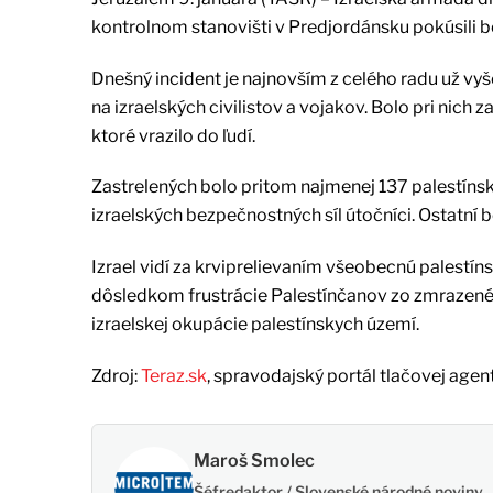
kontrolnom stanovišti v Predjordánsku pokúsili 
Dnešný incident je najnovším z celého radu už v
na izraelských civilistov a vojakov. Bolo pri nich 
ktoré vrazilo do ľudí.
Zastrelených bolo pritom najmenej 137 palestínsky
izraelských bezpečnostných síl útočníci. Ostatní 
Izrael vidí za krviprelievaním všeobecnú palestínsk
dôsledkom frustrácie Palestínčanov zo zmrazenéh
izraelskej okupácie palestínskych území.
Zdroj:
Teraz.sk
, spravodajský portál tlačovej agen
Maroš Smolec
Šéfredaktor / Slovenské národné noviny