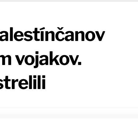
Palestínčanov
m vojakov.
relili