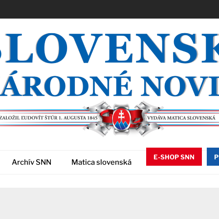
E-SHOP SNN
P
Archív SNN
Matica slovenská