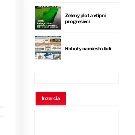
Zelený plot a vtipní
progresívci
Roboty namiesto ľudí
Inzercia