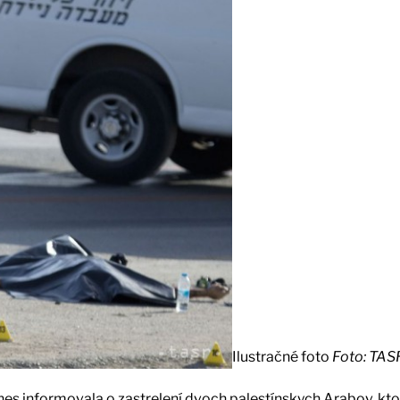
Ilustračné foto
Foto: TAS
es informovala o zastrelení dvoch palestínskych Arabov, ktor