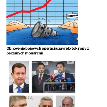
Obnovenie bojových operácií uzavrelo tok ropy z
perzských monarchií