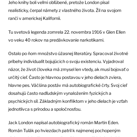
Jeho knihy boli veľmi obľúbené, pretože London písal
realisticky, čerpal námety z vlastného života. Žil na svojom
ranči v americkej Kalifornii.
Tu svetová legenda zomrela 22. novembra 1916 v Glen Ellen
vo veku 40 rokov na predávkovanie narkotikami.
Ostalo po ňom množstvo úžasnej literatúry. Spracoval životné
príbehy individualít bojujúcich o svoju existenciu. Vyjadroval
názor, že život človeka má zmysel len vtedy, ak musí bojovať o
určitý cieľ. Často je hlavnou postavou v jeho dielach zviera,
hlavne pes. Väčšina postáv má autobiografické črty. Svoj cieľ
dosahujú často nadľudským vynaložením fyzických a
psychických síl. Základným konfliktom v jeho dielach je vzťah
jednotlivca s prírodou a spoločnosťou.
Jack London napísal autobiografický román Martin Eden.
Román Tulák po hviezdach patril k najmenej pochopeným