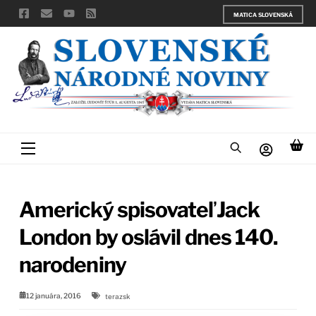
Skip
MATICA SLOVENSKÁ
to
content
Menu
Americký spisovateľ Jack
London by oslávil dnes 140.
narodeniny
12 januára, 2016
terazsk