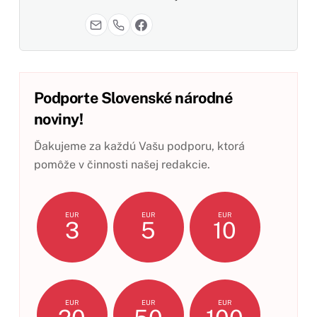
Podporte Slovenské národné
noviny!
Ďakujeme za každú Vašu podporu, ktorá
pomôže v činnosti našej redakcie.
EUR
EUR
EUR
3
5
10
EUR
EUR
EUR