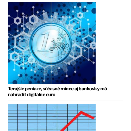
Terajšie peniaze, súčasné mince aj bankovky má
nahradiť digitálne euro