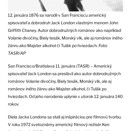
12. januára 1876 sa narodil v San Franciscu americký
spisovateľ a dobrodruh Jack London vlastným menom John
Griffith Chaney. Autor dobrodružných románov ako napríklad
Volanie divočiny, Biely tesák, Morský vlk, ale aj románov iného
žánru ako Majster alkohol či Tulák po hviezdach.
Foto:
TASR/AP
San Francisco/Bratislava 11. januára (TASR) – Americký
spisovateľ Jack London sa preslávil ako autor dobrodružných
románov Volanie divočiny, Biely tesák, Morský vlk, ale aj
románov iného žánru ako Majster alkohol, či Tulák po
hviezdach. Od jeho narodenia uplynie v utorok 12. januára 140
rokov.
Diela Jacka Londona sa stali aj inšpiráciou pre filmovú tvorbu.
V roku 1972 svetoznámy americký filmový režisér Ken