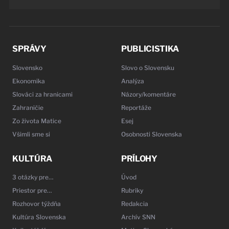
SPRÁVY
PUBLICISTIKA
Slovensko
Slovo o Slovensku
Ekonomika
Analýza
Slováci za hranicami
Názory/komentáre
Zahraničie
Reportáže
Zo života Matice
Esej
Všimli sme si
Osobnosti Slovenska
KULTÚRA
PRÍLOHY
3 otázky pre…
Úvod
Priestor pre…
Rubriky
Rozhovor týždňa
Redakcia
Kultúra Slovenska
Archív SNN