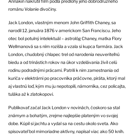
Annakin nakrútil film podľa predlohy jeho dobrodružného
románu Volanie divočiny.
Jack London, vlastným menom John Griffith Chaney, sa
narodil 12. januára 1876 v americkom San Franciscu. Jeho
otec bol potulný intelektuál – astrológ Chaney, matka Flory
Wellmanová sa s ním rozišla a vzala si kupca farmára. Jack
London, chudobný chlapec trel od narodenia neuveriteľnú
biedu a od trinástich rokov na úkor vzdelávania živil celú
rodinu podradnými prácami. Patrili k nim zamestnania od
kuriča v elektrárni po pracovníka práčovne, piráta, ktorý mal
aj vlastnú loď, kým mu ju nepotopili, námorníka, cez policajta,
tuláka až k zlatokopovi.
Publikovať začal Jack London v novinách, čoskoro sa stal
známym a bohatým, zrejme najlepšie plateným vo svojej
dobe. Kúpil si jachtu a vydal sa na cestu okolo sveta. Ako
spisovateľ bol mimoriadne aktívny, napísal viac ako 50 kníh.