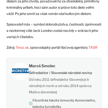
dielam za jeho života, považovali ho za strašidelný, primitívny
kriminálny príbeh, hoci sám autor si práve toto dielo veľmi
vážil. Po jeho smrti sa však román stal kultovým dielom.
Spisovateľ más – symbol dobrodružstva, čestnosti, úprimnosti
a nezlomnej vôle Jack London zostal navždy v srdciach jeho
verných čitateľov.
Zdroj:
Teraz.sk
, spravodajský portál tlačovej agentúry
TASR
Maroš Smolec
Šéfredaktor / Slovenské národné noviny
Od roku 2011 šéfredaktor Slovenských
národných novín a od roku 2014 správca
Matice slovenskej
Filozofická fakulta Univerzity Komenského,
katedra žurnalistiky