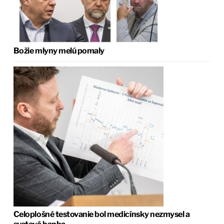
Božie mlyny melú pomaly
Celoplošné testovanie bol medicínsky nezmysel a