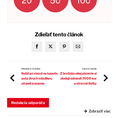
20
50
100
Zdieľať tento článok
PREDOŠLÝ ČLÁNOK
ĎALŠÍ ČLÁNOK
Košičan viezol na kapote
Z bratislavskej pizzerie si
auta dvoch mladíkov,
zlodeji odniesli 7000 eur
utrpeli zranenia
a stravné lístky
Redakcia odporúča
Zobraziť viac