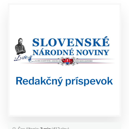
Čas čítania:
3 min
(412 slov)