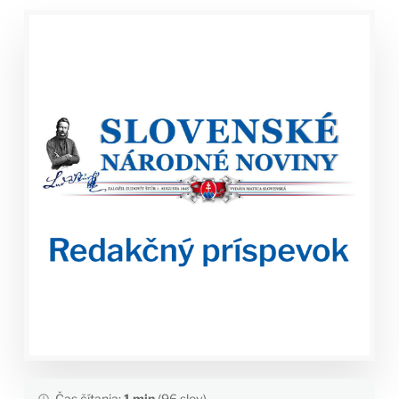
Čas čítania:
1 min
(96 slov)