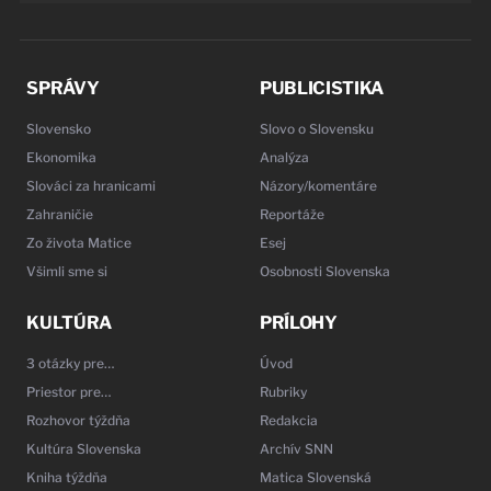
SPRÁVY
PUBLICISTIKA
Slovensko
Slovo o Slovensku
Ekonomika
Analýza
Slováci za hranicami
Názory/komentáre
Zahraničie
Reportáže
Zo života Matice
Esej
Všimli sme si
Osobnosti Slovenska
KULTÚRA
PRÍLOHY
3 otázky pre…
Úvod
Priestor pre…
Rubriky
Rozhovor týždňa
Redakcia
Kultúra Slovenska
Archív SNN
Kniha týždňa
Matica Slovenská