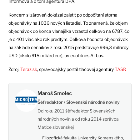
Informovala o tom agentúra DPA.
Koncern si zároveň dokázal zaistiť po odpočítaní storna
objednávky na 1036 nových lietadiel. To znamená, že objem
objednávok do konca vlaňajška vzrástol celkovo na 6787, čo
je o 401 viac ako rok predtým. Celková hodnota objednávok
na základe cenníkov z roku 2015 predstavuje 996,3 miliardy
USD (okolo 915 miliárd eur), uviedol dnes Airbus.
Zdroj:
Teraz.sk
, spravodajský portál tlačovej agentúry
TASR
Maroš Smolec
Šéfredaktor / Slovenské národné noviny
Od roku 2011 šéfredaktor Slovenských
národných novín a od roku 2014 správca
Matice slovenskej
Filozofická fakulta Univerzity Komenského,