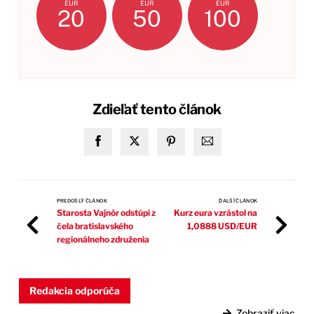
EUR
EUR
EUR
20
50
100
Zdieľať tento článok
PREDOŠLÝ ČLÁNOK
ĎALŠÍ ČLÁNOK
Starosta Vajnôr odstúpi z
Kurz eura vzrástol na
čela bratislavského
1,0888 USD/EUR
regionálneho združenia
Redakcia odporúča
Zobraziť viac