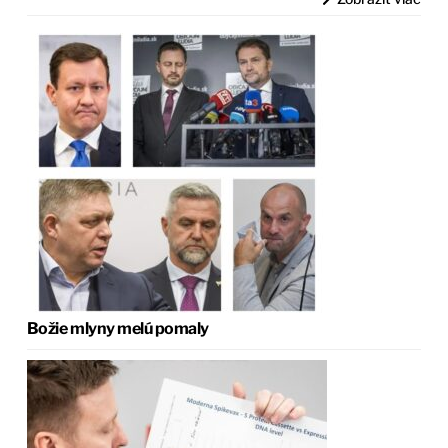
Božie mlyny melú pomaly