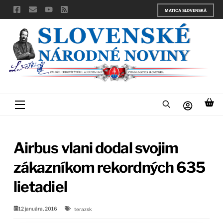
Skip
MATICA SLOVENSKÁ
to
content
Menu
Airbus vlani dodal svojim
zákazníkom rekordných 635
lietadiel
12 januára, 2016
terazsk