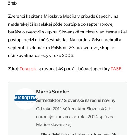
žreb.
Zverenci kapitána Miloslava Mečířa v prípade úspechu na
maďarskej či izraelskej pôde postúpia do septembrovej
baráže o svetovú skupinu. Slovenskému tímu vlani tesne ušiel
postup medzi elitnú šestnástku. Na harde v Gdyni prehrali v
septembri s domácim Poľskom 2:3. Vo svetovej skupine
účinkovali naposledy v roku 2006.
Zdroj:
Teraz.sk
, spravodajský portál tlačovej agentúry
TASR
Maroš Smolec
Šéfredaktor / Slovenské národné noviny
Od roku 2011 šéfredaktor Slovenských
národných novín a od roku 2014 správca
Matice slovenskej
Filozofická fakulta Univerzity Komenského,