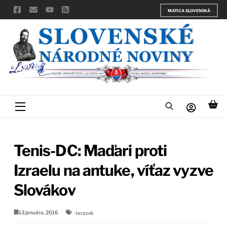
Skip
MATICA SLOVENSKÁ
to
content
Menu
Tenis-DC: Maďari proti
Izraelu na antuke, víťaz vyzve
Slovákov
13 januára, 2016
terazsk