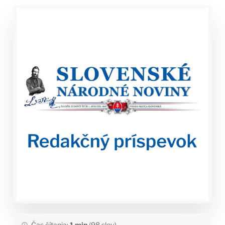
Čas čítania:
1 min
(98 slov)