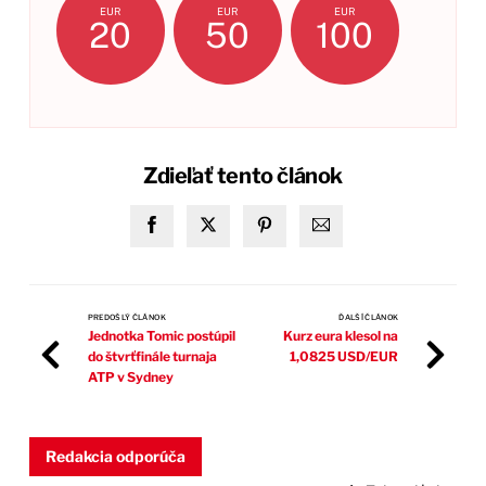
EUR
EUR
EUR
20
50
100
Zdieľať tento článok
PREDOŠLÝ ČLÁNOK
ĎALŠÍ ČLÁNOK
Jednotka Tomic postúpil
Kurz eura klesol na
do štvrťfinále turnaja
1,0825 USD/EUR
ATP v Sydney
Redakcia odporúča