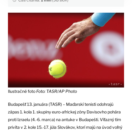
Ilustračné foto
Foto: TASR/AP Photo
Budapešť 13. januára (TASR) – Maďarskí tenisti odohrajú
zápas 1. kola 1. skupiny euro-africkej zóny Davisovho pohára
proti Izraelu (4.-6. marca) na antuke v Budapešti. Víťazný tím
privíta v 2. kole 15.-17. júla Slovákov, ktorí majú na úvod voľný