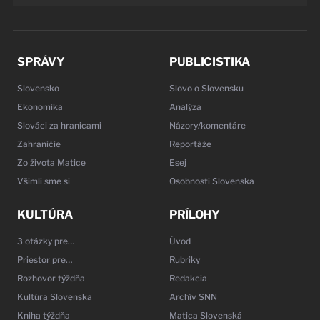
SPRÁVY
PUBLICISTIKA
Slovensko
Slovo o Slovensku
Ekonomika
Analýza
Slováci za hranicami
Názory/komentáre
Zahraničie
Reportáže
Zo života Matice
Esej
Všimli sme si
Osobnosti Slovenska
KULTÚRA
PRÍLOHY
3 otázky pre…
Úvod
Priestor pre…
Rubriky
Rozhovor týždňa
Redakcia
Kultúra Slovenska
Archív SNN
Kniha týždňa
Matica Slovenská