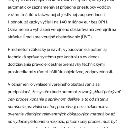
automaticky zaznamenávať prípadné priestupky vodičov
v rámci inštitútu takzvanej objektívnej zodpovednosti.
Hodnotu zákazky vyčíslili na 140 miliónov eur bez DPH.
Oznámenie o vyhlásení verejného obstarávania zverejnili na
stránke Úradu pre verejné obstarávanie (ÚVO).
Predmetom zákazky je návrh, vybudovanie a potom aj
technická správa systému pre kontrolu a evidenciu
dodržiavania pravidiel cestnej premávky technickými
prostriedkami v rámci inštitútu objektívnej zodpovednosti.
V oznámení o vyhlásení verejného obstarávania sa
predpokladá, že systém bude automatizovaný.
„Musí pokrývať
celý proces konania o správnom delikte, a to od zistenia
porušenia pravidiel cestnej premávky, cez zozbieranie a
overenie všetkých relevantných dôkazových materiálov až
po vydanie platobného rozkazu, pričom celý proces musí byť