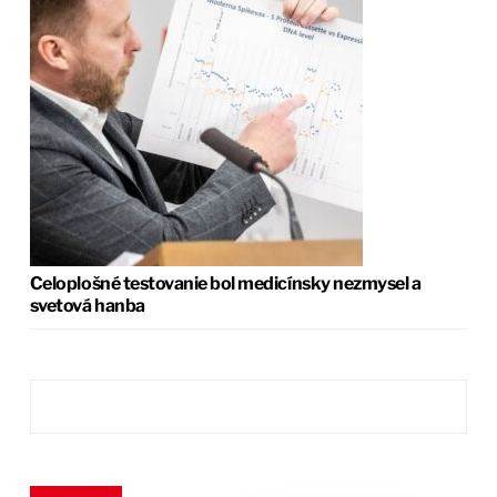
Celoplošné testovanie bol medicínsky nezmysel a
svetová hanba