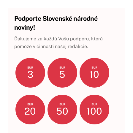
Podporte Slovenské národné
noviny!
Ďakujeme za každú Vašu podporu, ktorá
pomôže v činnosti našej redakcie.
EUR
EUR
EUR
3
5
10
EUR
EUR
EUR
20
50
100