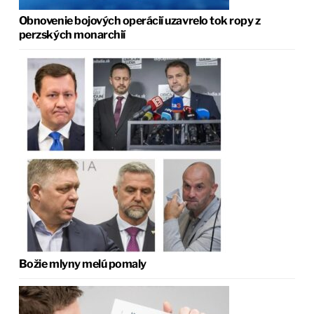
Obnovenie bojových operácií uzavrelo tok ropy z
perzských monarchií
Božie mlyny melú pomaly