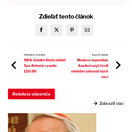
Zdieľať tento článok
PREDOŠLÝ ČLÁNOK
ĎALŠÍ ČLÁNOK
NBA: Golden State zdolal
Moskva neponúkla
San Antonio vysoko
Asadovi azyl, tvrdí
120:90
minister zahraničných
vecí
Redakcia odporúča
Zobraziť viac