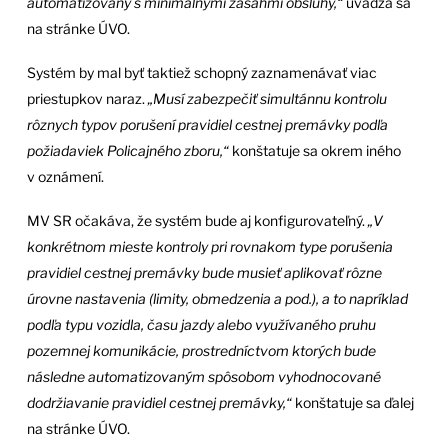
automatizovaný s minimálnymi zásahmi obsluhy,“
uvádza sa
na stránke ÚVO.
Systém by mal byť taktiež schopný zaznamenávať viac
priestupkov naraz.
„Musí zabezpečiť simultánnu kontrolu
rôznych typov porušení pravidiel cestnej premávky podľa
požiadaviek Policajného zboru,“
konštatuje sa okrem iného
v oznámení.
MV SR očakáva, že systém bude aj konfigurovateľný.
„V
konkrétnom mieste kontroly pri rovnakom type porušenia
pravidiel cestnej premávky bude musieť aplikovať rôzne
úrovne nastavenia (limity, obmedzenia a pod.), a to napríklad
podľa typu vozidla, času jazdy alebo využívaného pruhu
pozemnej komunikácie, prostredníctvom ktorých bude
následne automatizovaným spôsobom vyhodnocované
dodržiavanie pravidiel cestnej premávky,“
konštatuje sa ďalej
na stránke ÚVO.