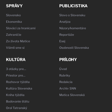
SPRÁVY
PUBLICISTIKA
Slovensko
Slovo o Slovensku
Ekonomika
Analýza
Slováci za hranicami
Názory/komentáre
Zahraničie
Reportáže
Zo života Matice
Esej
Všimli sme si
Osobnosti Slovenska
KULTÚRA
PRÍLOHY
3 otázky pre…
Úvod
Priestor pre…
Rubriky
Rozhovor týždňa
Redakcia
Kultúra Slovenska
Archív SNN
Kniha týždňa
Matica Slovenská
Budovanie štátu
Orol Tatranský