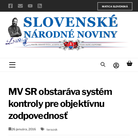
Skip
MATICA SLOVENSKÁ
to
content
Menu
MV SR obstaráva systém
kontroly pre objektívnu
zodpovednosť
26 januára, 2016
terazsk