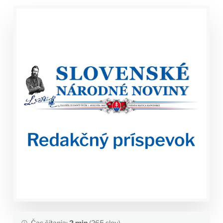
Čas čítania:
2 min
(265 slov)