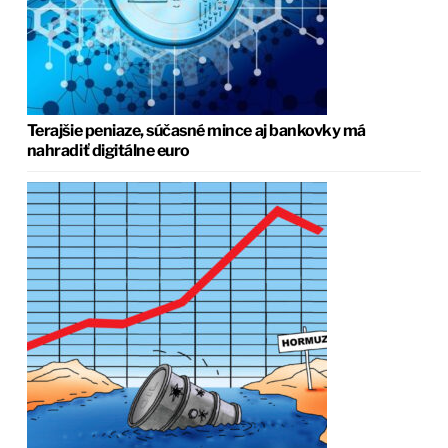
Terajšie peniaze, súčasné mince aj bankovky má
nahradiť digitálne euro