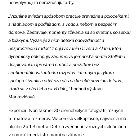
neovplyvňujú a nerozrušujú farby.
„Vizuálne sviežim spôsobom pracuje prevažne s polocelkami,
s nadhľadom a podhľadom, s vodou, nebom a bezpečím
domova. Zastavuje momenty zžívania sa so svetom, so sebou
a blízkymi. Vyžaruje z nich detská odovzdanosť a
bezprostredná radosť z objavovania Olivera a Alana, ktorí
dynamicky obklopujú zádumčivú jemnosť a pnutie Stellinho
dospievania. Uprostred emócií a prežitkov bez
sentimentálnosti autorka rozpráva intímnym jazykom
spoluprežívania a privádza nás na krehkú pevninu detstva,
ktorá sa v nás ticho plaví ďalej,“
hodnotí výstavu
Markovičová.
Expozíciu tvorí takmer 30 čiernobielych fotografií rôznych
formátov a rozmerov. Viaceré sú veľkoplošné, najväčšia má
plochu 2 x 1,3 metra. Deti sú zvečnené v rôznych situáciách
v dome či medzi stromami na záhrade.