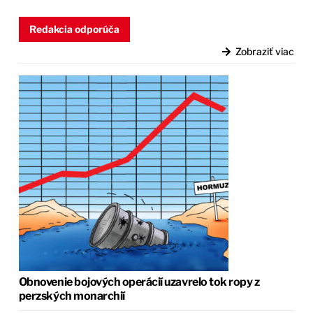
Redakcia odporúča
Zobraziť viac
Obnovenie bojových operácií uzavrelo tok ropy z
perzských monarchií