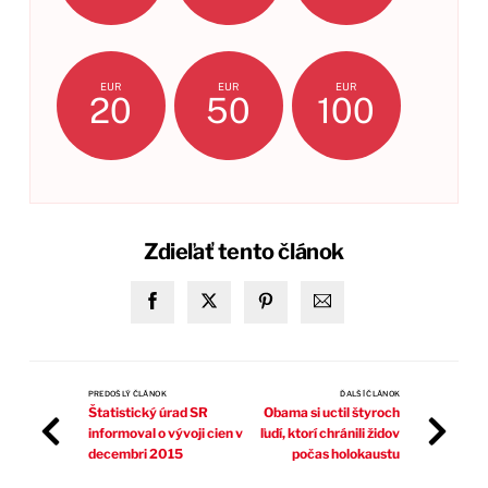
EUR
EUR
EUR
20
50
100
Zdieľať tento článok
PREDOŠLÝ ČLÁNOK
ĎALŠÍ ČLÁNOK
Štatistický úrad SR
Obama si uctil štyroch
informoval o vývoji cien v
ľudí, ktorí chránili židov
decembri 2015
počas holokaustu