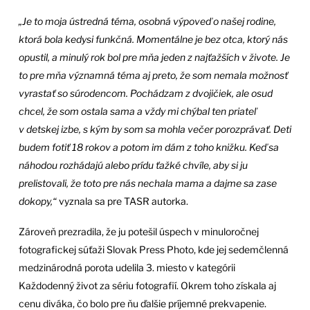
„Je to moja ústredná téma, osobná výpoveď o našej rodine,
ktorá bola kedysi funkčná. Momentálne je bez otca, ktorý nás
opustil, a minulý rok bol pre mňa jeden z najťažších v živote. Je
to pre mňa významná téma aj preto, že som nemala možnosť
vyrastať so súrodencom. Pochádzam z dvojičiek, ale osud
chcel, že som ostala sama a vždy mi chýbal ten priateľ
v detskej izbe, s kým by som sa mohla večer porozprávať. Deti
budem fotiť 18 rokov a potom im dám z toho knižku. Keď sa
náhodou rozhádajú alebo prídu ťažké chvíle, aby si ju
prelistovali, že toto pre nás nechala mama a dajme sa zase
dokopy,“
vyznala sa pre TASR autorka.
Zároveň prezradila, že ju potešil úspech v minuloročnej
fotografickej súťaži Slovak Press Photo, kde jej sedemčlenná
medzinárodná porota udelila 3. miesto v kategórii
Každodenný život za sériu fotografií. Okrem toho získala aj
cenu diváka, čo bolo pre ňu ďalšie príjemné prekvapenie.