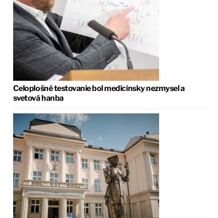
Celoplošné testovanie bol medicínsky nezmysel a
svetová hanba