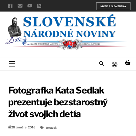
Skip
MATICA SLOVENSKÁ
to
content
Menu
Fotografka Kata Sedlak
prezentuje bezstarostný
život svojich detía
28 januára, 2016
terazsk