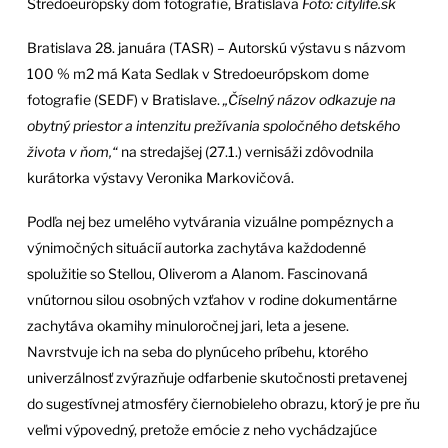
Stredoeurópsky dom fotografie, Bratislava
Foto: citylife.sk
Bratislava 28. januára (TASR) – Autorskú výstavu s názvom
100 % m2 má Kata Sedlak v Stredoeurópskom dome
fotografie (SEDF) v Bratislave.
„Číselný názov odkazuje na
obytný priestor a intenzitu prežívania spoločného detského
života v ňom,“
na stredajšej (27.1.) vernisáži zdôvodnila
kurátorka výstavy Veronika Markovičová.
Podľa nej bez umelého vytvárania vizuálne pompéznych a
výnimočných situácií autorka zachytáva každodenné
spolužitie so Stellou, Oliverom a Alanom. Fascinovaná
vnútornou silou osobných vzťahov v rodine dokumentárne
zachytáva okamihy minuloročnej jari, leta a jesene.
Navrstvuje ich na seba do plynúceho príbehu, ktorého
univerzálnosť zvýrazňuje odfarbenie skutočnosti pretavenej
do sugestívnej atmosféry čiernobieleho obrazu, ktorý je pre ňu
veľmi výpovedný, pretože emócie z neho vychádzajúce