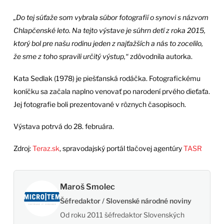
„Do tej súťaže som vybrala súbor fotografií o synovi s názvom
Chlapčenské leto. Na tejto výstave je súhrn detí z roka 2015,
ktorý bol pre našu rodinu jeden z najťažších a nás to zocelilo,
že sme z toho spravili určitý výstup,“
zdôvodnila autorka.
Kata Sedlak (1978) je piešťanská rodáčka. Fotografickému
koníčku sa začala naplno venovať po narodení prvého dieťaťa.
Jej fotografie boli prezentované v rôznych časopisoch.
Výstava potrvá do 28. februára.
Zdroj:
Teraz.sk
, spravodajský portál tlačovej agentúry
TASR
Maroš Smolec
Šéfredaktor / Slovenské národné noviny
Od roku 2011 šéfredaktor Slovenských