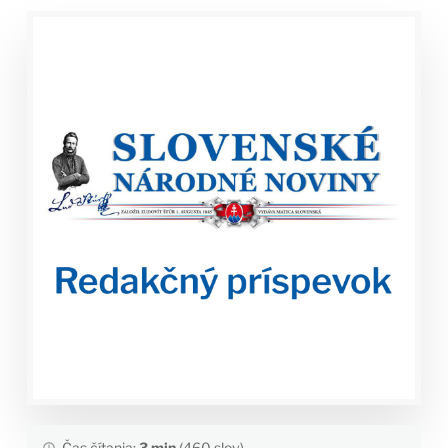
Čas čítania:
3 min
(460 slov)