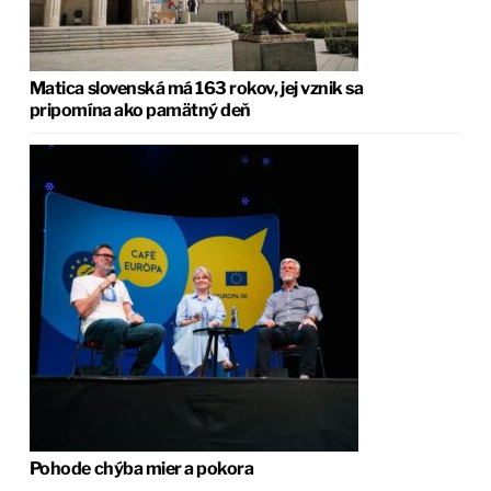
Matica slovenská má 163 rokov, jej vznik sa
pripomína ako pamätný deň
Pohode chýba mier a pokora