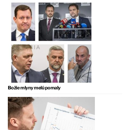
Božie mlyny melú pomaly