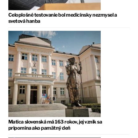
Celoplošné testovanie bol medicínsky nezmysel a
svetová hanba
Matica slovenská má 163 rokov, jej vznik sa
pripomína ako pamätný deň