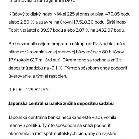
Informovala o tom agentúra DPA.
Kľúčový tokijský index Nikkei 225 si dnes pripísal 476,85 bodu
alebo 2,80 % a uzavrel na úrovni 17.518,30 bodu. Širší index
Topix vzrástol o 39,97 bodu alebo 2,87 % na 1432,07 bodu.
BoJ nezmenila objem programu nákupu aktív. Naďalej má v
pláne rozširovanie svojej menovej bázy ročne o 80 biliónov
JPY (okolo 617 miliárd eur). Okrem toho sa rozhodla znížiť
depozitnú sadzbu na -0,1 %. Týmto spôsobom chce podporiť
úverovanie, a tým aj rast cien.
(1 EUR = 129,62 JPY)
Japonská centrálna banka znížila depozitnú sadzbu
Japonská centrálna banka nečakane ešte viac uvoľnila
menovú politiku. Týmto spôsobom sa snaží podporiť
ekonomiku a rast spotrebiteľských cien, aby čo najskôr