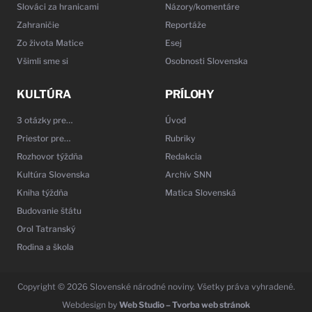
Slováci za hranicami
Názory/komentáre
Zahraničie
Reportáže
Zo života Matice
Esej
Všimli sme si
Osobnosti Slovenska
KULTÚRA
PRÍLOHY
3 otázky pre…
Úvod
Priestor pre…
Rubriky
Rozhovor týždňa
Redakcia
Kultúra Slovenska
Archív SNN
Kniha týždňa
Matica Slovenská
Budovanie štátu
Orol Tatranský
Rodina a škola
Copyright © 2026 Slovenské národné noviny. Všetky práva vyhradené.
Webdesign by
Web Studio – Tvorba web stránok