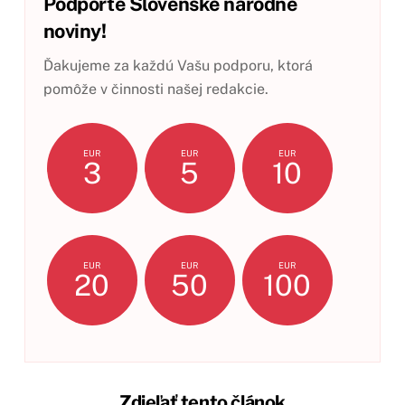
Podporte Slovenské národné
noviny!
Ďakujeme za každú Vašu podporu, ktorá
pomôže v činnosti našej redakcie.
EUR
EUR
EUR
3
5
10
EUR
EUR
EUR
20
50
100
Zdieľať tento článok