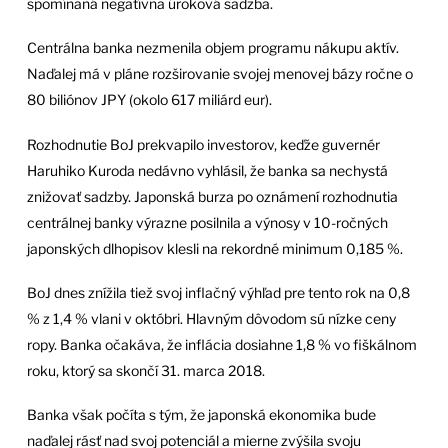
spomínaná negatívna úroková sadzba.
Centrálna banka nezmenila objem programu nákupu aktív.
Naďalej má v pláne rozširovanie svojej menovej bázy ročne o
80 biliónov JPY (okolo 617 miliárd eur).
Rozhodnutie BoJ prekvapilo investorov, keďže guvernér
Haruhiko Kuroda nedávno vyhlásil, že banka sa nechystá
znižovať sadzby. Japonská burza po oznámení rozhodnutia
centrálnej banky výrazne posilnila a výnosy v 10-ročných
japonských dlhopisov klesli na rekordné minimum 0,185 %.
BoJ dnes znížila tiež svoj inflačný výhľad pre tento rok na 0,8
% z 1,4 % vlani v októbri. Hlavným dôvodom sú nízke ceny
ropy. Banka očakáva, že inflácia dosiahne 1,8 % vo fiškálnom
roku, ktorý sa skončí 31. marca 2018.
Banka však počíta s tým, že japonská ekonomika bude
naďalej rásť nad svoj potenciál a mierne zvýšila svoju