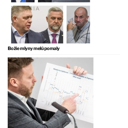
Božie mlyny melú pomaly