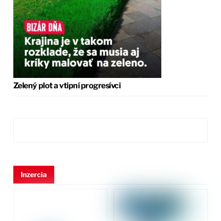
Zelený plot a vtipní progresívci
Inzercia