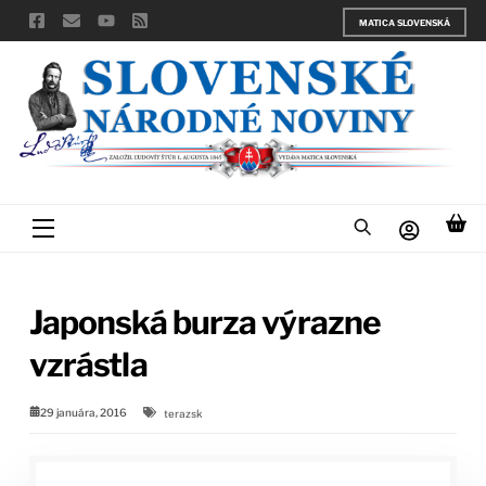
Skip
MATICA SLOVENSKÁ
to
content
Menu
Japonská burza výrazne
vzrástla
29 januára, 2016
terazsk