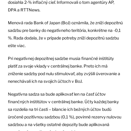
dosiahla 2-% inflačný cieľ. Informovali o tom agentúry AP,
DPA a RTTNews.
Menová rada Bank of Japan (BoJ) oznámila, že zníži depozitnú
sadzbu pre banky do negatívneho teritória, konkrétne na -0,1
%. Rada dodala, že v prípade potreby zníži depozitnú sadzbu
ešte viac.
Pri negatívnej depozitnej sadzbe musia finančné inštitúty
platiť za svoje vklady v centrálnej banke. Preto ich má
zníženie sadzby pod nulu stimulovať, aby zvýšili úverovanie a
nenechávali ich na svojich účtoch v BoJ.
Negatívna sadza sa bude aplikovať len na časť účtov
finančných inštitútov v centrálnej banke. Účty každej banky
sa rozdelia na tri časti – bilancie ich bežných účtov budú
úročené pozitívnou sadzbou (0,1 %), povinné rezervy nulovou
sadzbou a na všetky ostatné depozity bude aplikovaná