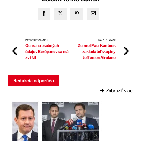
PREDOŠLÝ ČLÁNOK
ĎALŠÍ ČLÁNOK
Ochrana osobných
Zomrel Paul Kantner,
údajov Európanov sa má
zakladateľ skupiny
zvýšiť
Jefferson Airplane
Redakcia odporúča
Zobraziť viac