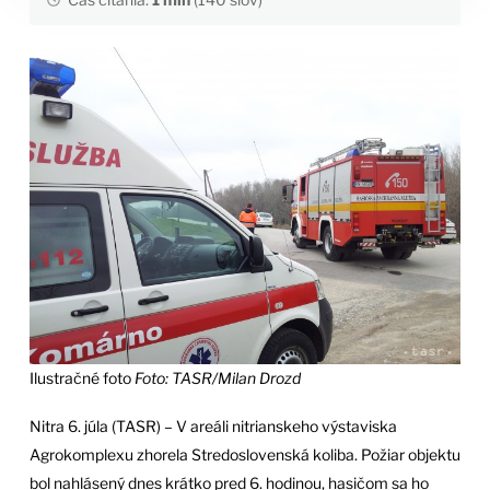
Ilustračné foto
Foto: TASR/Milan Drozd
Nitra 6. júla (TASR) – V areáli nitrianskeho výstaviska
Agrokomplexu zhorela Stredoslovenská koliba. Požiar objektu
bol nahlásený dnes krátko pred 6. hodinou, hasičom sa ho