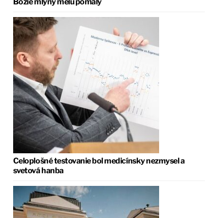
Božie mlyny melú pomaly
Celoplošné testovanie bol medicínsky nezmysel a
svetová hanba