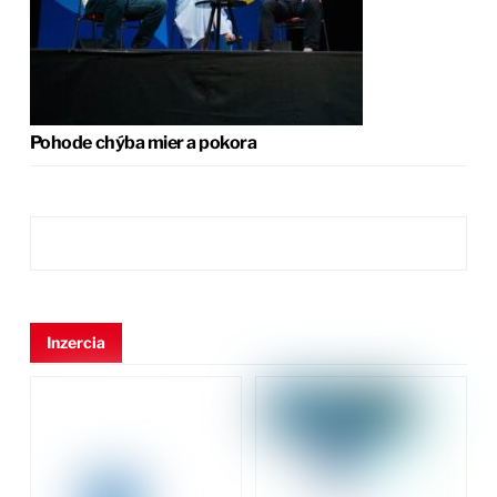
Pohode chýba mier a pokora
Inzercia