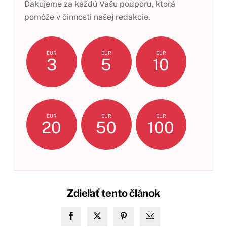
Ďakujeme za každú Vašu podporu, ktorá
pomôže v činnosti našej redakcie.
EUR
EUR
EUR
3
5
10
EUR
EUR
EUR
20
50
100
Zdieľať tento článok