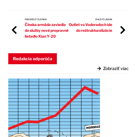
PREDOŠLÝ ČLÁNOK
ĎALŠÍ ČLÁNOK
Čínska armáda zaviedla
Outlet vo Voderadoch ide
do služby nové prepravné
do reštrukturalizácie
lietadlo Xian Y-20
Redakcia odporúča
Zobraziť viac