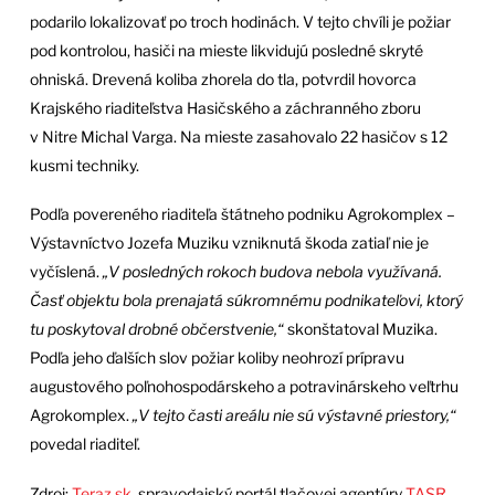
podarilo lokalizovať po troch hodinách. V tejto chvíli je požiar
pod kontrolou, hasiči na mieste likvidujú posledné skryté
ohniská. Drevená koliba zhorela do tla, potvrdil hovorca
Krajského riaditeľstva Hasičského a záchranného zboru
v Nitre Michal Varga. Na mieste zasahovalo 22 hasičov s 12
kusmi techniky.
Podľa povereného riaditeľa štátneho podniku Agrokomplex –
Výstavníctvo Jozefa Muziku vzniknutá škoda zatiaľ nie je
vyčíslená.
„V posledných rokoch budova nebola využívaná.
Časť objektu bola prenajatá súkromnému podnikateľovi, ktorý
tu poskytoval drobné občerstvenie,“
skonštatoval Muzika.
Podľa jeho ďalších slov požiar koliby neohrozí prípravu
augustového poľnohospodárskeho a potravinárskeho veľtrhu
Agrokomplex.
„V tejto časti areálu nie sú výstavné priestory,“
povedal riaditeľ.
Zdroj:
Teraz.sk
, spravodajský portál tlačovej agentúry
TASR