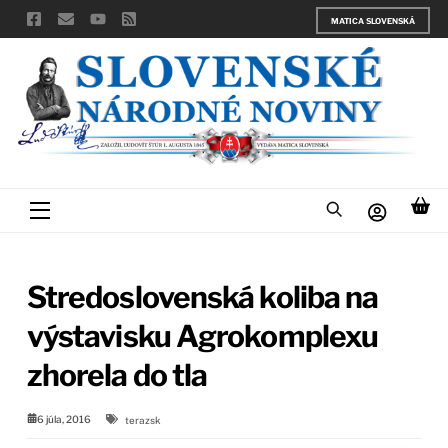
Skip
MATICA SLOVENSKÁ
to
content
Menu
Stredoslovenská koliba na
výstavisku Agrokomplexu
zhorela do tla
6 júla, 2016
terazsk