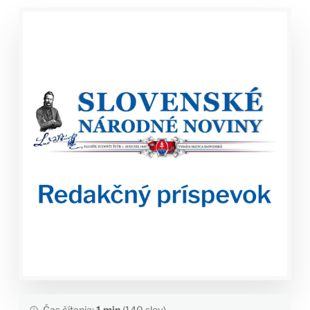
Čas čítania:
1 min
(140 slov)