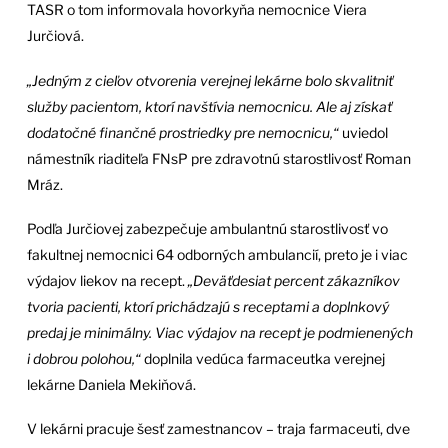
TASR o tom informovala hovorkyňa nemocnice Viera
Jurčiová.
„Jedným z cieľov otvorenia verejnej lekárne bolo skvalitniť
služby pacientom, ktorí navštívia nemocnicu. Ale aj získať
dodatočné finančné prostriedky pre nemocnicu,“
uviedol
námestník riaditeľa FNsP pre zdravotnú starostlivosť Roman
Mráz.
Podľa Jurčiovej zabezpečuje ambulantnú starostlivosť vo
fakultnej nemocnici 64 odborných ambulancií, preto je i viac
výdajov liekov na recept.
„Deväťdesiat percent zákazníkov
tvoria pacienti, ktorí prichádzajú s receptami a doplnkový
predaj je minimálny. Viac výdajov na recept je podmienených
i dobrou polohou,“
doplnila vedúca farmaceutka verejnej
lekárne Daniela Mekiňová.
V lekárni pracuje šesť zamestnancov – traja farmaceuti, dve