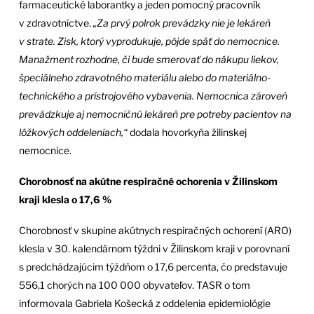
farmaceutické laborantky a jeden pomocný pracovník
v zdravotníctve.
„Za prvý polrok prevádzky nie je lekáreň
v strate. Zisk, ktorý vyprodukuje, pôjde späť do nemocnice.
Manažment rozhodne, či bude smerovať do nákupu liekov,
špeciálneho zdravotného materiálu alebo do materiálno-
technického a prístrojového vybavenia. Nemocnica zároveň
prevádzkuje aj nemocničnú lekáreň pre potreby pacientov na
lôžkových oddeleniach,“
dodala hovorkyňa žilinskej
nemocnice.
Chorobnosť na akútne respiračné ochorenia v Žilinskom
kraji klesla o 17,6 %
Chorobnosť v skupine akútnych respiračných ochorení (ARO)
klesla v 30. kalendárnom týždni v Žilinskom kraji v porovnaní
s predchádzajúcim týždňom o 17,6 percenta, čo predstavuje
556,1 chorých na 100 000 obyvateľov. TASR o tom
informovala Gabriela Košecká z oddelenia epidemiológie