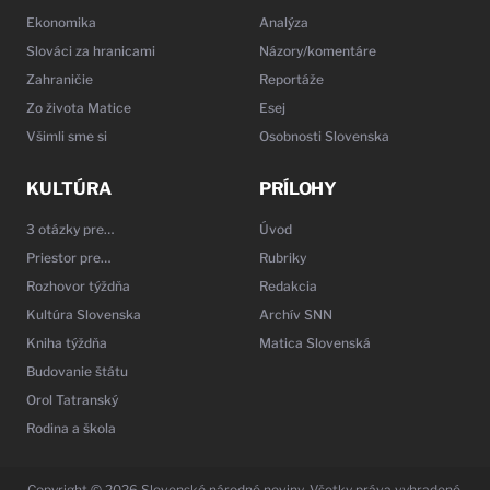
Ekonomika
Analýza
Slováci za hranicami
Názory/komentáre
Zahraničie
Reportáže
Zo života Matice
Esej
Všimli sme si
Osobnosti Slovenska
KULTÚRA
PRÍLOHY
3 otázky pre…
Úvod
Priestor pre…
Rubriky
Rozhovor týždňa
Redakcia
Kultúra Slovenska
Archív SNN
Kniha týždňa
Matica Slovenská
Budovanie štátu
Orol Tatranský
Rodina a škola
Copyright © 2026 Slovenské národné noviny. Všetky práva vyhradené.