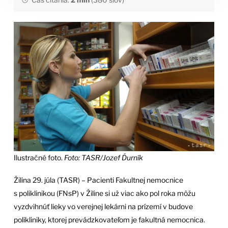
Ilustračné foto.
Foto: TASR/Jozef Ďurník
Žilina 29. júla (TASR) – Pacienti Fakultnej nemocnice
s poliklinikou (FNsP) v Žiline si už viac ako pol roka môžu
vyzdvihnúť lieky vo verejnej lekárni na prízemí v budove
polikliniky, ktorej prevádzkovateľom je fakultná nemocnica.