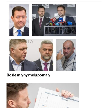
Božie mlyny melú pomaly