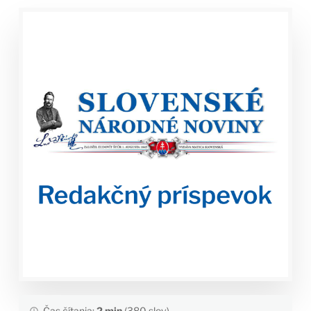
Čas čítania:
2 min
(380 slov)