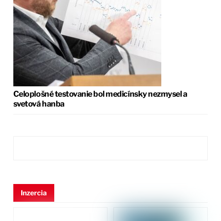
Celoplošné testovanie bol medicínsky nezmysel a
svetová hanba
Inzercia