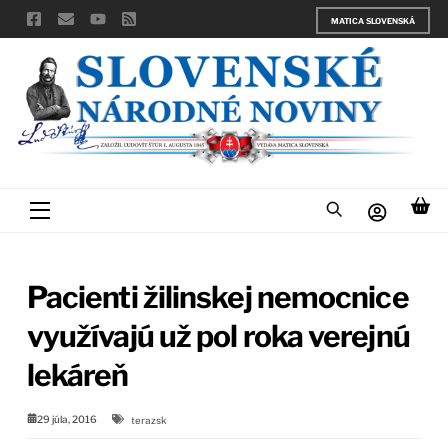
Skip
MATICA SLOVENSKÁ
to
content
Menu
Pacienti žilinskej nemocnice
využívajú už pol roka verejnú
lekáreň
29 júla, 2016
terazsk