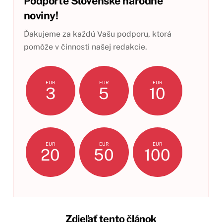
Podporte Slovenské národné
noviny!
Ďakujeme za každú Vašu podporu, ktorá
pomôže v činnosti našej redakcie.
EUR
EUR
EUR
3
5
10
EUR
EUR
EUR
20
50
100
Zdieľať tento článok