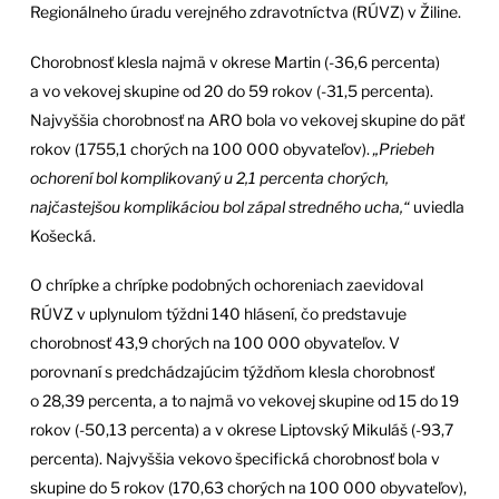
Regionálneho úradu verejného zdravotníctva (RÚVZ) v Žiline.
Chorobnosť klesla najmä v okrese Martin (-36,6 percenta)
a vo vekovej skupine od 20 do 59 rokov (-31,5 percenta).
Najvyššia chorobnosť na ARO bola vo vekovej skupine do päť
rokov (1755,1 chorých na 100 000 obyvateľov).
„Priebeh
ochorení bol komplikovaný u 2,1 percenta chorých,
najčastejšou komplikáciou bol zápal stredného ucha,“
uviedla
Košecká.
O chrípke a chrípke podobných ochoreniach zaevidoval
RÚVZ v uplynulom týždni 140 hlásení, čo predstavuje
chorobnosť 43,9 chorých na 100 000 obyvateľov. V
porovnaní s predchádzajúcim týždňom klesla chorobnosť
o 28,39 percenta, a to najmä vo vekovej skupine od 15 do 19
rokov (-50,13 percenta) a v okrese Liptovský Mikuláš (-93,7
percenta). Najvyššia vekovo špecifická chorobnosť bola v
skupine do 5 rokov (170,63 chorých na 100 000 obyvateľov),