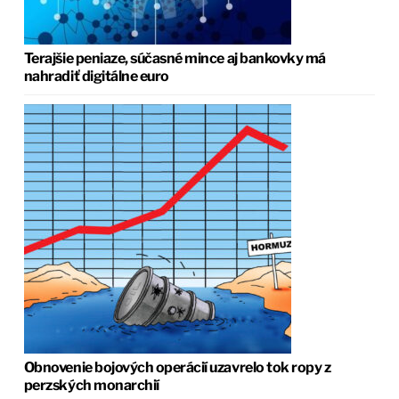
Terajšie peniaze, súčasné mince aj bankovky má
nahradiť digitálne euro
Obnovenie bojových operácií uzavrelo tok ropy z
perzských monarchií