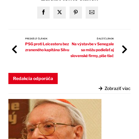
PREDOŠLÝ ČLÁNOK
ĎALŠÍ ČLÁNOK
PSG proti Leicesteru bez
Na výstavbe v Senegale
zraneného kapitána Silvu
sa môžu podieľať aj
slovenské firmy, píše tlač
Redakcia odporúča
Zobraziť viac