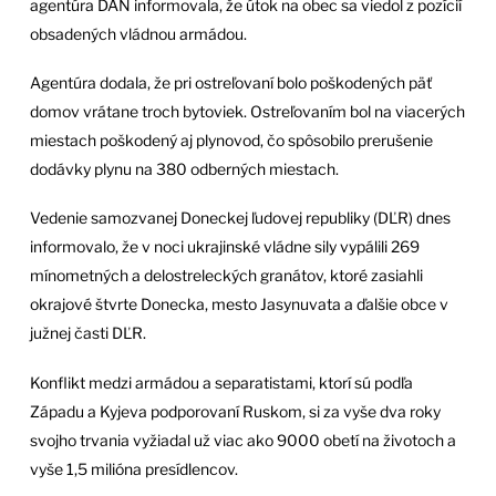
agentúra DAN informovala, že útok na obec sa viedol z pozícií
obsadených vládnou armádou.
Agentúra dodala, že pri ostreľovaní bolo poškodených päť
domov vrátane troch bytoviek. Ostreľovaním bol na viacerých
miestach poškodený aj plynovod, čo spôsobilo prerušenie
dodávky plynu na 380 odberných miestach.
Vedenie samozvanej Doneckej ľudovej republiky (DĽR) dnes
informovalo, že v noci ukrajinské vládne sily vypálili 269
mínometných a delostreleckých granátov, ktoré zasiahli
okrajové štvrte Donecka, mesto Jasynuvata a ďalšie obce v
južnej časti DĽR.
Konflikt medzi armádou a separatistami, ktorí sú podľa
Západu a Kyjeva podporovaní Ruskom, si za vyše dva roky
svojho trvania vyžiadal už viac ako 9000 obetí na životoch a
vyše 1,5 milióna presídlencov.