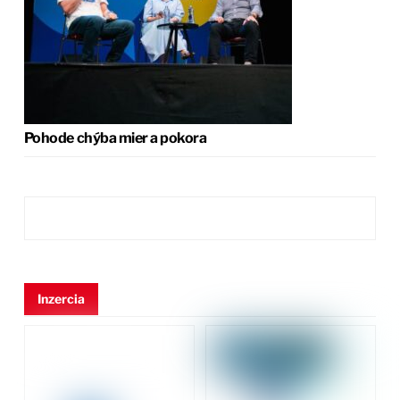
Pohode chýba mier a pokora
Inzercia