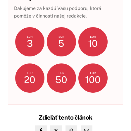
Ďakujeme za každú Vašu podporu, ktorá
pomôže v činnosti našej redakcie.
EUR
EUR
EUR
3
5
10
EUR
EUR
EUR
20
50
100
Zdieľať tento článok