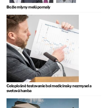
Božie mlyny melú pomaly
Celoplošné testovanie bol medicínsky nezmysel a
svetová hanba