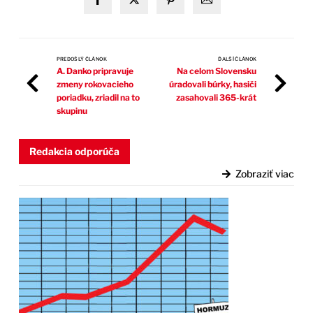
PREDOŠLÝ ČLÁNOK
ĎALŠÍ ČLÁNOK
A. Danko pripravuje
Na celom Slovensku
zmeny rokovacieho
úradovali búrky, hasiči
poriadku, zriadil na to
zasahovali 365-krát
skupinu
Redakcia odporúča
Zobraziť viac