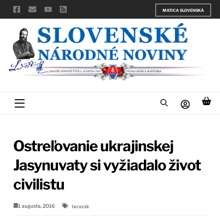
Skip
MATICA SLOVENSKÁ
to
content
Menu
Ostreľovanie ukrajinskej
Jasynuvaty si vyžiadalo život
civilistu
1 augusta, 2016
terazsk