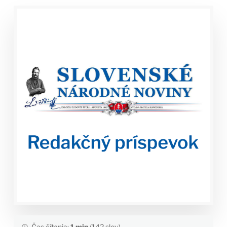
Čas čítania:
1 min
(142 slov)