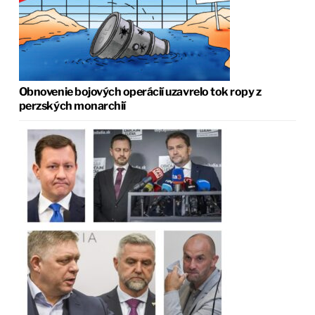
Obnovenie bojových operácií uzavrelo tok ropy z
perzských monarchií