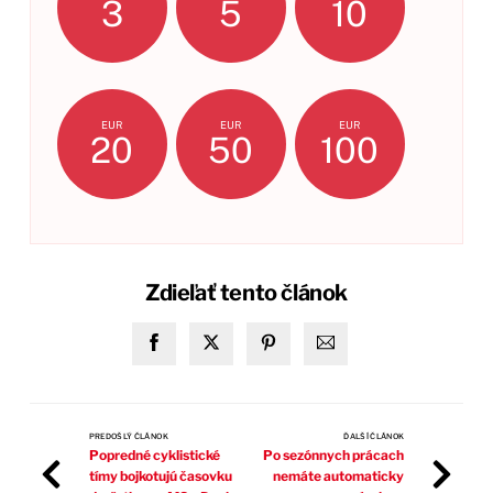
3
5
10
EUR
EUR
EUR
20
50
100
Zdieľať tento článok
PREDOŠLÝ ČLÁNOK
ĎALŠÍ ČLÁNOK
Popredné cyklistické
Po sezónnych prácach
tímy bojkotujú časovku
nemáte automaticky