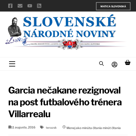
Skip
MATICA SLOVENSKÁ
to
content
Menu
Garcia nečakane rezignoval
na post futbalového trénera
Villarrealu
11 augusta, 2016
terazsk
Menej ako minúta čítania
minút čítania