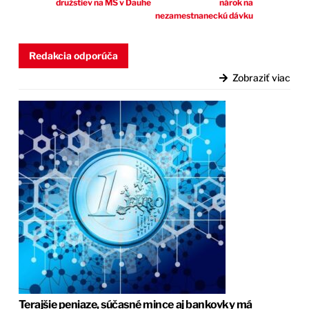
družstiev na MS v Dauhe
nárok na
nezamestnaneckú dávku
Redakcia odporúča
Zobraziť viac
Terajšie peniaze, súčasné mince aj bankovky má