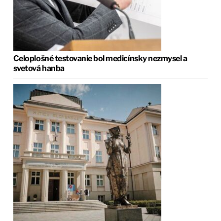
Celoplošné testovanie bol medicínsky nezmysel a
svetová hanba