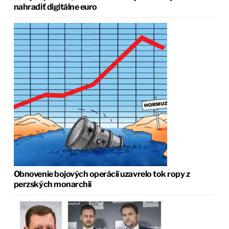
nahradiť digitálne euro
Obnovenie bojových operácií uzavrelo tok ropy z
perzských monarchií