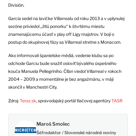
División.
Garcia sedel na lavičke Villarrealu od roku 2013 a v uplynulej
sezóne priviedol „žltú ponorku“ k štvrtému miestu
znamenajúcemu účasť v play off Ligy majstrov. V boji o
postup do skupinovej fázy sa Villarreal stretne s Monacom.
Ako informovali španielske médiá, vedenie klubu sa po
odchode Garciu bude snažiť osloviť bývalého úspešného
kouča Manuela Pellegriniho. Číľan viedol Villarreal v rokoch
2004 – 2009 a momentálne je bez angažmánu, v máji
skončil v Manchestri City.
Zdroj:
Teraz.sk
, spravodajský portál tlačovej agentúry
TASR
Maroš Smolec
Šéfredaktor / Slovenské národné noviny