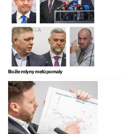
Božie mlyny melú pomaly