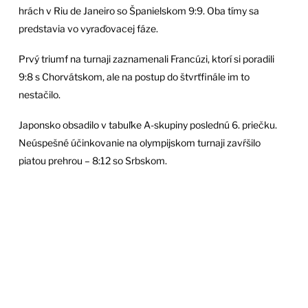
hrách v Riu de Janeiro so Španielskom 9:9. Oba tímy sa
predstavia vo vyraďovacej fáze.
Prvý triumf na turnaji zaznamenali Francúzi, ktorí si poradili
9:8 s Chorvátskom, ale na postup do štvrťfinále im to
nestačilo.
Japonsko obsadilo v tabuľke A-skupiny poslednú 6. priečku.
Neúspešné účinkovanie na olympijskom turnaji zavŕšilo
piatou prehrou – 8:12 so Srbskom.