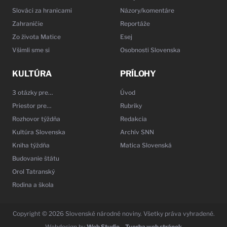
Slováci za hranicami
Názory/komentáre
Zahraničie
Reportáže
Zo života Matice
Esej
Všimli sme si
Osobnosti Slovenska
KULTÚRA
PRÍLOHY
3 otázky pre…
Úvod
Priestor pre…
Rubriky
Rozhovor týždňa
Redakcia
Kultúra Slovenska
Archív SNN
Kniha týždňa
Matica Slovenská
Budovanie štátu
Orol Tatranský
Rodina a škola
Copyright © 2026 Slovenské národné noviny. Všetky práva vyhradené.
Webdesign by
Web Studio – Tvorba web stránok