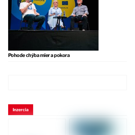
Pohode chýba mier a pokora
Inzercia