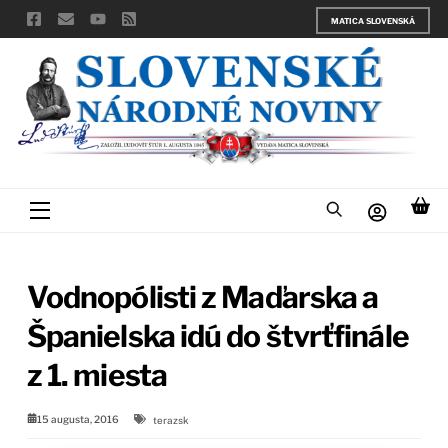
Skip
MATICA SLOVENSKÁ
to
content
Menu
Vodnopólisti z Maďarska a
Španielska idú do štvrťfinále
z 1. miesta
15 augusta, 2016
terazsk