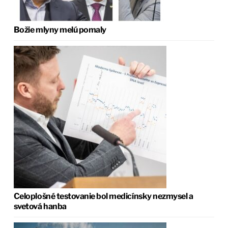
Božie mlyny melú pomaly
Celoplošné testovanie bol medicínsky nezmysel a
svetová hanba