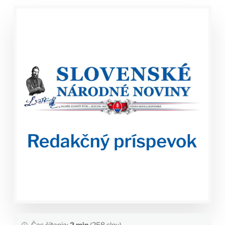
Čas čítania:
2 min
(258 slov)