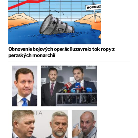
Obnovenie bojových operácií uzavrelo tok ropy z
perzských monarchií