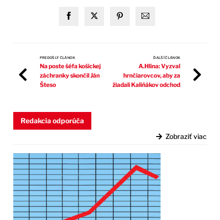
PREDOŠLÝ ČLÁNOK
ĎALŠÍ ČLÁNOK
Na poste šéfa košickej
A.Hlina: Vyzval
záchranky skončil Ján
hrnčiarovcov, aby za
Šteso
žiadali Kaliňákov odchod
Redakcia odporúča
Zobraziť viac