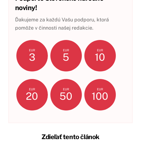
noviny!
Ďakujeme za každú Vašu podporu, ktorá
pomôže v činnosti našej redakcie.
EUR
EUR
EUR
3
5
10
EUR
EUR
EUR
20
50
100
Zdieľať tento článok