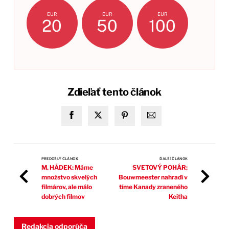
EUR
EUR
EUR
20
50
100
Zdieľať tento článok
PREDOŠLÝ ČLÁNOK
ĎALŠÍ ČLÁNOK
M. HÁDEK: Máme
SVETOVÝ POHÁR:
množstvo skvelých
Bouwmeester nahradí v
filmárov, ale málo
tíme Kanady zraneného
dobrých filmov
Keitha
Redakcia odporúča