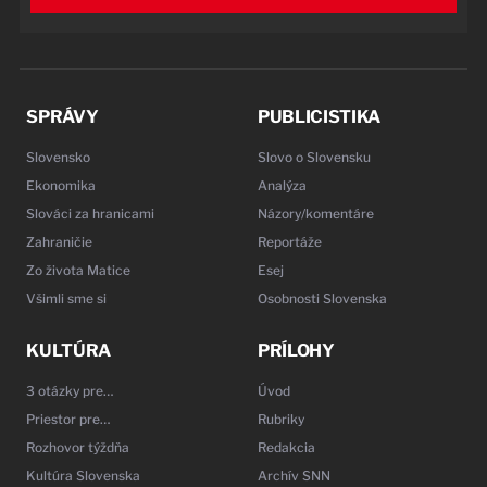
SPRÁVY
PUBLICISTIKA
Slovensko
Slovo o Slovensku
Ekonomika
Analýza
Slováci za hranicami
Názory/komentáre
Zahraničie
Reportáže
Zo života Matice
Esej
Všimli sme si
Osobnosti Slovenska
KULTÚRA
PRÍLOHY
3 otázky pre…
Úvod
Priestor pre…
Rubriky
Rozhovor týždňa
Redakcia
Kultúra Slovenska
Archív SNN