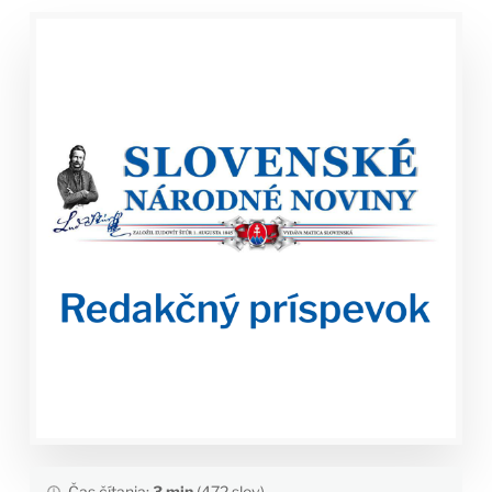
Čas čítania:
3 min
(472 slov)