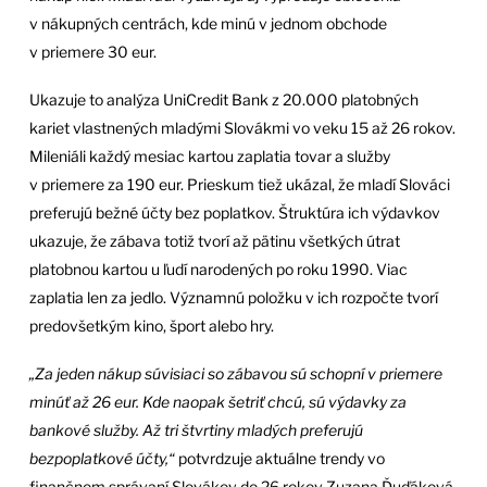
v nákupných centrách, kde minú v jednom obchode
v priemere 30 eur.
Ukazuje to analýza UniCredit Bank z 20.000 platobných
kariet vlastnených mladými Slovákmi vo veku 15 až 26 rokov.
Mileniáli každý mesiac kartou zaplatia tovar a služby
v priemere za 190 eur. Prieskum tiež ukázal, že mladí Slováci
preferujú bežné účty bez poplatkov. Štruktúra ich výdavkov
ukazuje, že zábava totiž tvorí až pätinu všetkých útrat
platobnou kartou u ľudí narodených po roku 1990. Viac
zaplatia len za jedlo. Významnú položku v ich rozpočte tvorí
predovšetkým kino, šport alebo hry.
„Za jeden nákup súvisiaci so zábavou sú schopní v priemere
minúť až 26 eur. Kde naopak šetriť chcú, sú výdavky za
bankové služby. Až tri štvrtiny mladých preferujú
bezpoplatkové účty,“
potvrdzuje aktuálne trendy vo
finančnom správaní Slovákov do 26 rokov Zuzana Ďuďáková,