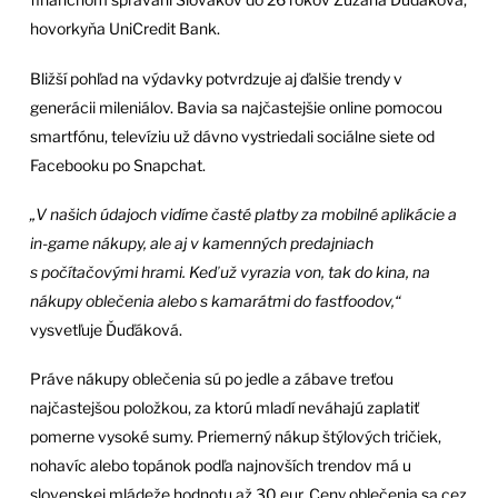
hovorkyňa UniCredit Bank.
Bližší pohľad na výdavky potvrdzuje aj ďalšie trendy v
generácii mileniálov. Bavia sa najčastejšie online pomocou
smartfónu, televíziu už dávno vystriedali sociálne siete od
Facebooku po Snapchat.
„V našich údajoch vidíme časté platby za mobilné aplikácie a
in-game nákupy, ale aj v kamenných predajniach
s počítačovými hrami. Keď už vyrazia von, tak do kina, na
nákupy oblečenia alebo s kamarátmi do fastfoodov,“
vysvetľuje Ďuďáková.
Práve nákupy oblečenia sú po jedle a zábave treťou
najčastejšou položkou, za ktorú mladí neváhajú zaplatiť
pomerne vysoké sumy. Priemerný nákup štýlových tričiek,
nohavíc alebo topánok podľa najnovších trendov má u
slovenskej mládeže hodnotu až 30 eur. Ceny oblečenia sa cez