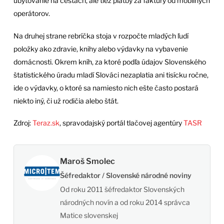
ubytovanie na cestách, ale tiež platby za faktúry od mobilných
operátorov.
Na druhej strane rebríčka stoja v rozpočte mladých ľudí
položky ako zdravie, knihy alebo výdavky na vybavenie
domácnosti. Okrem kníh, za ktoré podľa údajov Slovenského
štatistického úradu mladí Slováci nezaplatia ani tisícku ročne,
ide o výdavky, o ktoré sa namiesto nich ešte často postará
niekto iný, či už rodičia alebo štát.
Zdroj:
Teraz.sk
, spravodajský portál tlačovej agentúry
TASR
Maroš Smolec
Šéfredaktor / Slovenské národné noviny
Od roku 2011 šéfredaktor Slovenských
národných novín a od roku 2014 správca
Matice slovenskej