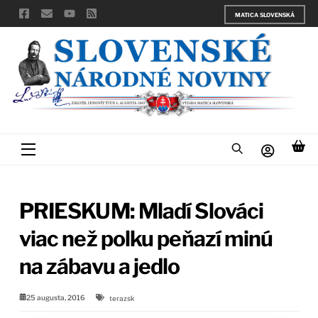
Skip
MATICA SLOVENSKÁ
to
content
Menu
PRIESKUM: Mladí Slováci
viac než polku peňazí minú
na zábavu a jedlo
25 augusta, 2016
terazsk