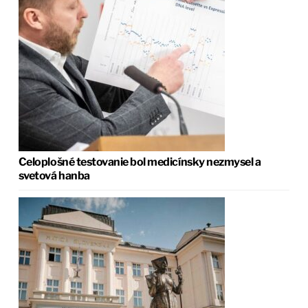
Celoplošné testovanie bol medicínsky nezmysel a
svetová hanba