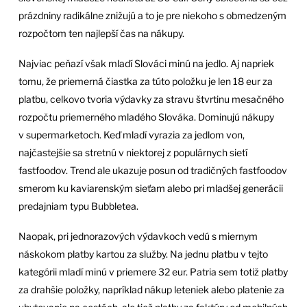
prázdniny radikálne znižujú a to je pre niekoho s obmedzeným
rozpočtom ten najlepší čas na nákupy.
Najviac peňazí však mladí Slováci minú na jedlo. Aj napriek
tomu, že priemerná čiastka za túto položku je len 18 eur za
platbu, celkovo tvoria výdavky za stravu štvrtinu mesačného
rozpočtu priemerného mladého Slováka. Dominujú nákupy
v supermarketoch. Keď mladí vyrazia za jedlom von,
najčastejšie sa stretnú v niektorej z populárnych sietí
fastfoodov. Trend ale ukazuje posun od tradičných fastfoodov
smerom ku kaviarenským sieťam alebo pri mladšej generácii
predajniam typu Bubbletea.
Naopak, pri jednorazových výdavkoch vedú s miernym
náskokom platby kartou za služby. Na jednu platbu v tejto
kategórii mladí minú v priemere 32 eur. Patria sem totiž platby
za drahšie položky, napríklad nákup leteniek alebo platenie za