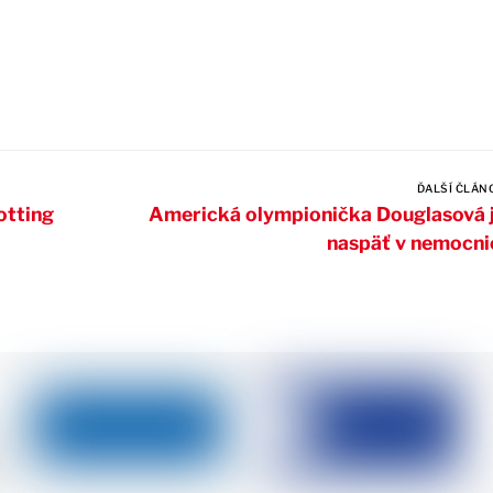
ĎALŠÍ ČLÁN
otting
Americká olympionička Douglasová 
naspäť v nemocni