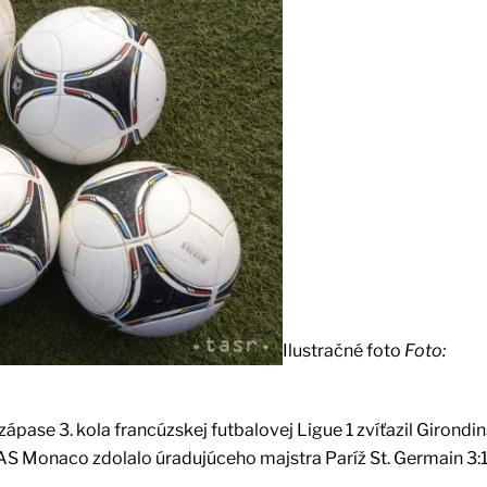
Ilustračné foto
Foto:
pase 3. kola francúzskej futbalovej Ligue 1 zvíťazil Girondin
AS Monaco zdolalo úradujúceho majstra Paríž St. Germain 3:1