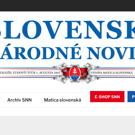
E-SHOP SNN
P
Archív SNN
Matica slovenská