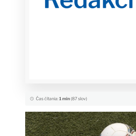
Čas čítania:
1 min
(87 slov)