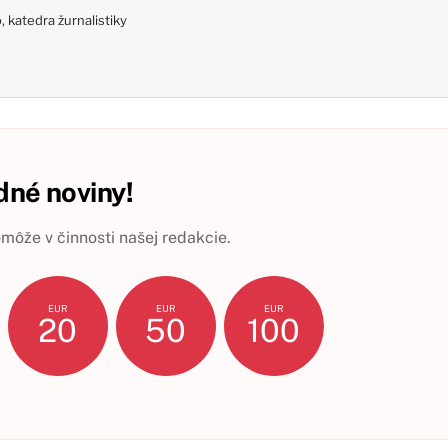
 katedra žurnalistiky
né noviny!
ôže v činnosti našej redakcie.
EUR
EUR
EUR
20
50
100