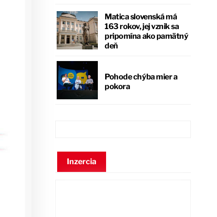
Matica slovenská má
163 rokov, jej vznik sa
pripomína ako pamätný
deň
Pohode chýba mier a
pokora
Inzercia