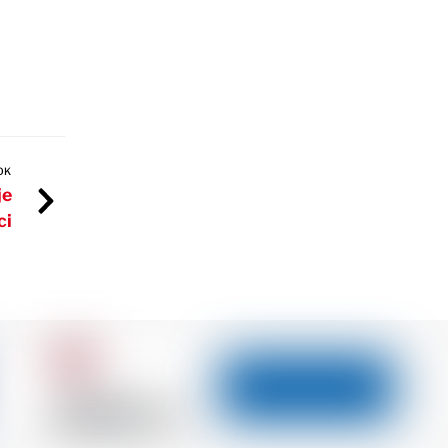
OK
je
ci