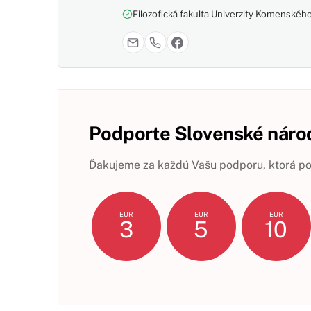
Filozofická fakulta Univerzity Komenského,
Podporte Slovenské národ
Ďakujeme za každú Vašu podporu, ktorá pom
EUR
EUR
EUR
3
5
10