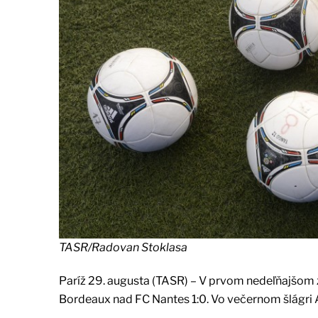
TASR/Radovan Stoklasa
Paríž 29. augusta (TASR) – V prvom nedeľňajšom zá
Bordeaux nad FC Nantes 1:0. Vo večernom šlágri 