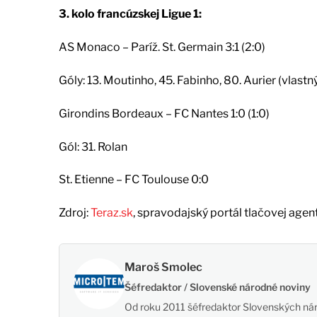
3. kolo francúzskej Ligue 1:
AS Monaco – Paríž. St. Germain 3:1 (2:0)
Góly: 13. Moutinho, 45. Fabinho, 80. Aurier (vlast
Girondins Bordeaux – FC Nantes 1:0 (1:0)
Gól: 31. Rolan
St. Etienne – FC Toulouse 0:0
Zdroj:
Teraz.sk
, spravodajský portál tlačovej agen
Maroš Smolec
Šéfredaktor / Slovenské národné noviny
Od roku 2011 šéfredaktor Slovenských nár