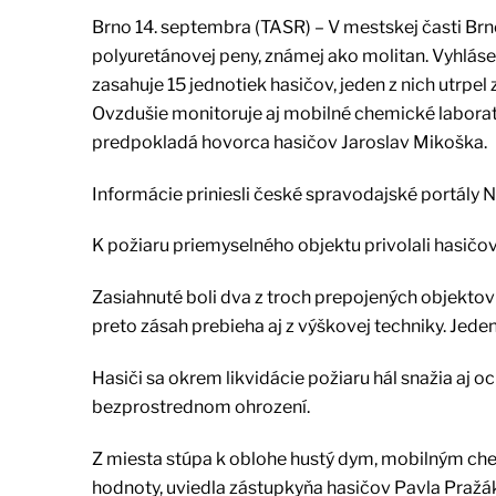
Brno 14. septembra (TASR) – V mestskej časti Brn
polyuretánovej peny, známej ako molitan. Vyhláse
zasahuje 15 jednotiek hasičov, jeden z nich utrpe
Ovzdušie monitoruje aj mobilné chemické laborat
predpokladá hovorca hasičov Jaroslav Mikoška.
Informácie priniesli české spravodajské portály N
K požiaru priemyselného objektu privolali hasičo
Zasiahnuté boli dva z troch prepojených objektov 
preto zásah prebieha aj z výškovej techniky. Jeden 
Hasiči sa okrem likvidácie požiaru hál snažia aj oc
bezprostrednom ohrození.
Z miesta stúpa k oblohe hustý dym, mobilným ch
hodnoty, uviedla zástupkyňa hasičov Pavla Pražá