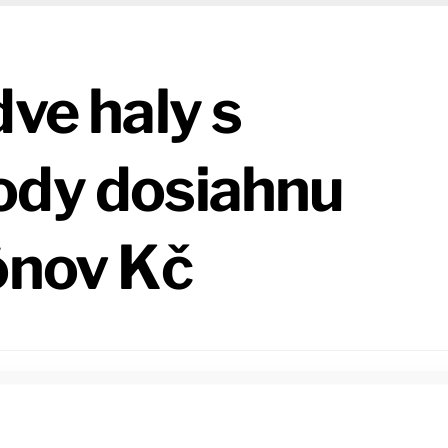
dve haly s
ody dosiahnu
ónov Kč