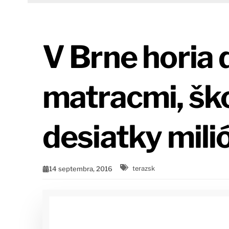
V Brne horia 
matracmi, šk
desiatky mili
14 septembra, 2016
terazsk