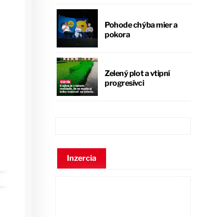
Pohode chýba mier a
pokora
Zelený plot a vtipní
progresívci
Inzercia