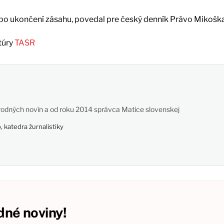
ď po ukončení zásahu, povedal pre český denník Právo Mikoška
túry
TASR
odných novín a od roku 2014 správca Matice slovenskej
 katedra žurnalistiky
né noviny!