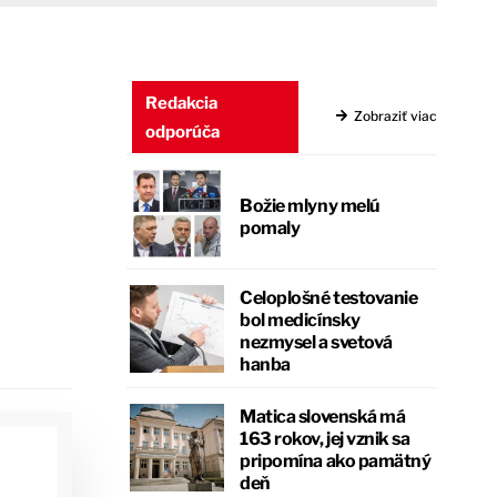
Redakcia
Zobraziť viac
odporúča
Božie mlyny melú
pomaly
Celoplošné testovanie
bol medicínsky
nezmysel a svetová
hanba
Matica slovenská má
163 rokov, jej vznik sa
pripomína ako pamätný
deň