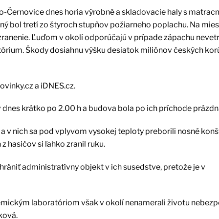
o-Černovice dnes horia výrobné a skladovacie haly s matracm
ný bol tretí zo štyroch stupňov požiarneho poplachu. Na mies
l zranenie. Ľuďom v okolí odporúčajú v prípade zápachu nevetr
órium. Škody dosiahnu výšku desiatok miliónov českých kor
ovinky.cz a iDNES.cz.
v dnes krátko po 2.00 h a budova bola po ich príchode prázdn
a v nich sa pod vplyvom vysokej teploty preborili nosné konš
z hasičov si ľahko zranil ruku.
hrániť administratívny objekt v ich susedstve, pretože je v
emickým laboratóriom však v okolí nenamerali životu nebez
ková.