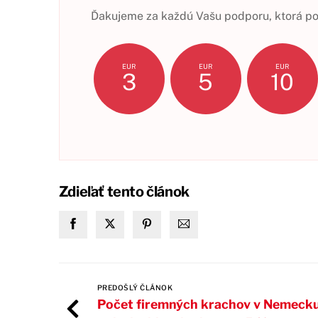
Ďakujeme za každú Vašu podporu, ktorá pom
EUR
EUR
EUR
3
5
10
Zdieľať tento článok
PREDOŠLÝ ČLÁNOK
Počet firemných krachov v Nemecku 