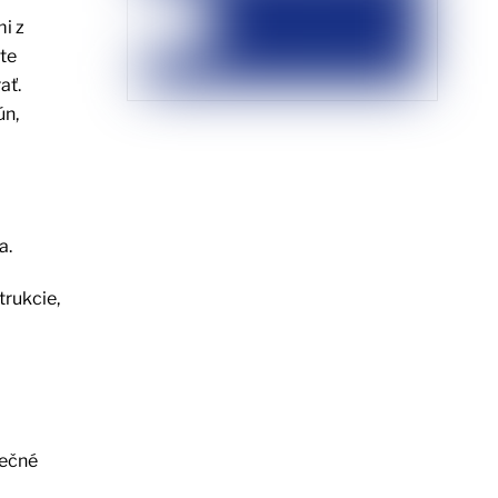
i z
te
ať.
ún,
a.
trukcie,
pečné