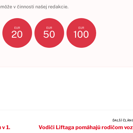
ôže v činnosti našej redakcie.
EUR
EUR
EUR
20
50
100
ĎALŠÍ ČLÁN
v 1.
Vodiči Liftaga pomáhajú rodičom voz