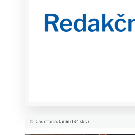
Čas čítania:
1 min
(194 slov)