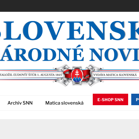
E-SHOP SNN
P
Archív SNN
Matica slovenská