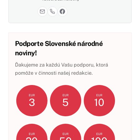
Podporte Slovenské národné
noviny!
Ďakujeme za každú Vašu podporu, ktorá
pomôže v činnosti našej redakcie.
EUR
EUR
EUR
3
5
10
EUR
EUR
EUR