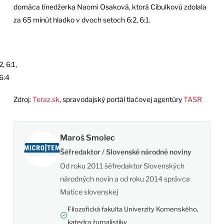
domáca tínedžerka Naomi Osaková, ktorá Cibulkovú zdolala
za 65 minút hladko v dvoch setoch 6:2, 6:1.
, 6:1,
 6:4
Zdroj:
Teraz.sk
, spravodajský portál tlačovej agentúry
TASR
Maroš Smolec
Šéfredaktor / Slovenské národné noviny
Od roku 2011 šéfredaktor Slovenských
národných novín a od roku 2014 správca
Matice slovenskej
Filozofická fakulta Univerzity Komenského,
katedra žurnalistiky