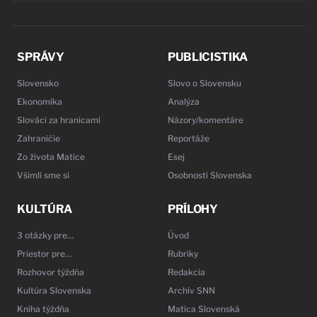
SPRÁVY
PUBLICISTIKA
Slovensko
Slovo o Slovensku
Ekonomika
Analýza
Slováci za hranicami
Názory/komentáre
Zahraničie
Reportáže
Zo života Matice
Esej
Všimli sme si
Osobnosti Slovenska
KULTÚRA
PRÍLOHY
3 otázky pre…
Úvod
Priestor pre…
Rubriky
Rozhovor týždňa
Redakcia
Kultúra Slovenska
Archív SNN
Kniha týždňa
Matica Slovenská