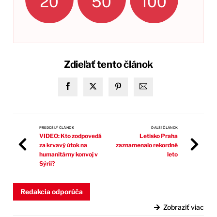
20
50
100
Zdieľať tento článok
PREDOŠLÝ ČLÁNOK
ĎALŠÍ ČLÁNOK
VIDEO: Kto zodpovedá
Letisko Praha
za krvavý útok na
zaznamenalo rekordné
humanitárny konvoj v
leto
Sýrii?
Redakcia odporúča
Zobraziť viac