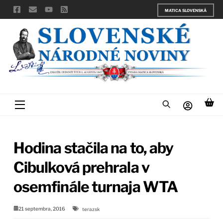
Skip
MATICA SLOVENSKÁ
to
content
Menu
Hodina stačila na to, aby
Cibulková prehrala v
osemfinále turnaja WTA
21 septembra, 2016
terazsk