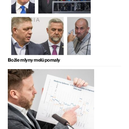
Božie mlyny melú pomaly