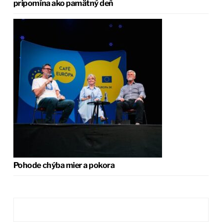
pripomína ako pamätný deň
Pohode chýba mier a pokora