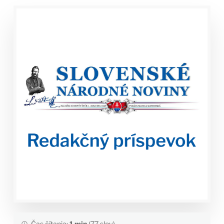
Čas čítania:
1 min
(77 slov)