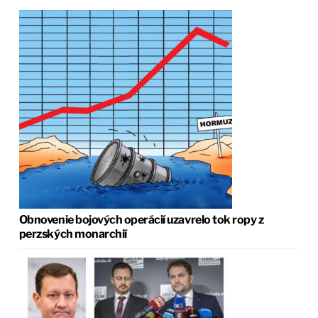
Obnovenie bojových operácií uzavrelo tok ropy z
perzských monarchií