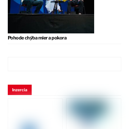
Pohode chýba mier a pokora
Inzercia