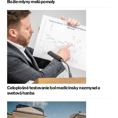
Božie mlyny melú pomaly
Celoplošné testovanie bol medicínsky nezmysel a
svetová hanba