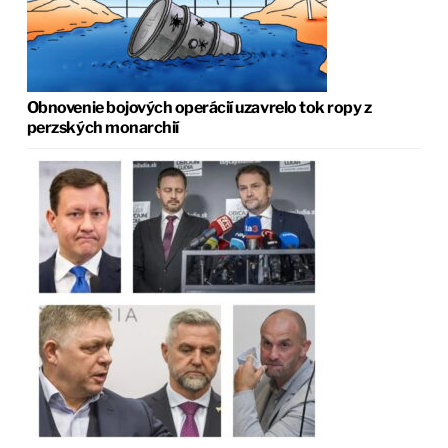
Obnovenie bojových operácií uzavrelo tok ropy z
perzských monarchií