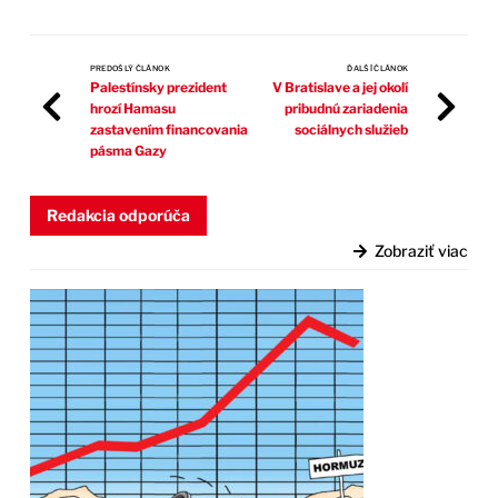
PREDOŠLÝ ČLÁNOK
ĎALŠÍ ČLÁNOK
Palestínsky prezident
V Bratislave a jej okolí
hrozí Hamasu
pribudnú zariadenia
zastavením financovania
sociálnych služieb
pásma Gazy
Redakcia odporúča
Zobraziť viac