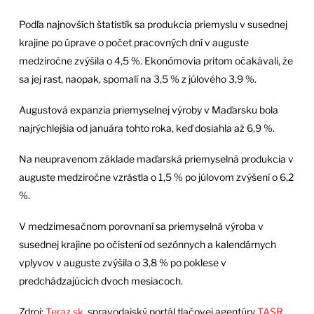
Podľa najnovších štatistík sa produkcia priemyslu v susednej
krajine po úprave o počet pracovných dní v auguste
medziročne zvýšila o 4,5 %. Ekonómovia pritom očakávali, že
sa jej rast, naopak, spomalí na 3,5 % z júlového 3,9 %.
Augustová expanzia priemyselnej výroby v Maďarsku bola
najrýchlejšia od januára tohto roka, keď dosiahla až 6,9 %.
Na neupravenom základe maďarská priemyselná produkcia v
auguste medziročne vzrástla o 1,5 % po júlovom zvýšení o 6,2
%.
V medzimesačnom porovnaní sa priemyselná výroba v
susednej krajine po očistení od sezónnych a kalendárnych
vplyvov v auguste zvýšila o 3,8 % po poklese v
predchádzajúcich dvoch mesiacoch.
Zdroj:
Teraz.sk
, spravodajský portál tlačovej agentúry
TASR