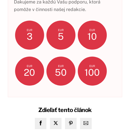
Ďakujeme za každú Vašu podporu, ktorá
pomôže v činnosti našej redakcie.
EUR
EUR
EUR
3
5
10
EUR
EUR
EUR
20
50
100
Zdieľať tento článok