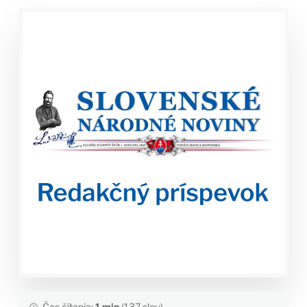
Čas čítania:
1 min
(137 slov)