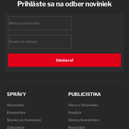
Prihláste sa na odber noviniek
First
name
Email
Odoberať
SPRÁVY
PUBLICISTIKA
Slovensko
Slovo o Slovensku
Ekonomika
Analýza
Slováci za hranicami
Názory/komentáre
Zahraničie
Reportáže