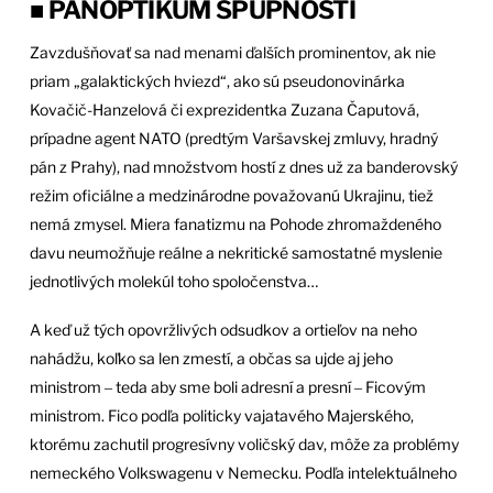
■ PANOPTIKUM SPUPNOSTI
Zavzdušňovať sa nad menami ďalších prominentov, ak nie
priam „galaktických hviezd“, ako sú pseudonovinárka
Kovačič-Hanzelová či exprezidentka Zuzana Čaputová,
prípadne agent NATO (predtým Varšavskej zmluvy, hradný
pán z Prahy), nad množstvom hostí z dnes už za banderovský
režim oficiálne a medzinárodne považovanú Ukrajinu, tiež
nemá zmysel. Miera fanatizmu na Pohode zhromaždeného
davu neumožňuje reálne a nekritické samostatné myslenie
jednotlivých molekúl toho spoločenstva…
A keď už tých opovržlivých odsudkov a ortieľov na neho
nahádžu, koľko sa len zmestí, a občas sa ujde aj jeho
ministrom ‒ teda aby sme boli adresní a presní ‒ Ficovým
ministrom. Fico podľa politicky vajatavého Majerského,
ktorému zachutil progresívny voličský dav, môže za problémy
nemeckého Volkswagenu v Nemecku. Podľa intelektuálneho