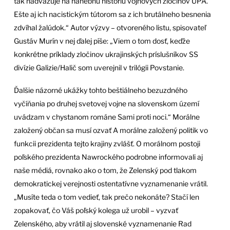
tak nadväzuje na hanebnú históriu vojnových zločinov UPA.
Ešte aj ich nacistickým tútorom sa z ich brutálneho besnenia
zdvíhal žalúdok.“ Autor výzvy – otvoreného listu, spisovateľ
Gustáv Murín v nej ďalej píše: „Viem o tom dosť, keďže
konkrétne príklady zločinov ukrajinských príslušníkov SS
divízie Galizie/Halič som uverejnil v trilógii Povstanie.
Ďalšie názorné ukážky tohto beštiálneho bezuzdného
vyčíňania po druhej svetovej vojne na slovenskom území
uvádzam v chystanom románe Sami proti noci.“ Morálne
založený občan sa musí ozvať A morálne založený politik vo
funkcii prezidenta tejto krajiny zvlášť. O morálnom postoji
poľského prezidenta Nawrockého podrobne informovali aj
naše médiá, rovnako ako o tom, že Zelenský pod tlakom
demokratickej verejnosti ostentatívne vyznamenanie vrátil.
„Musíte teda o tom vedieť, tak prečo nekonáte? Stačí len
zopakovať, čo Váš poľský kolega už urobil – vyzvať
Zelenského, aby vrátil aj slovenské vyznamenanie Rad