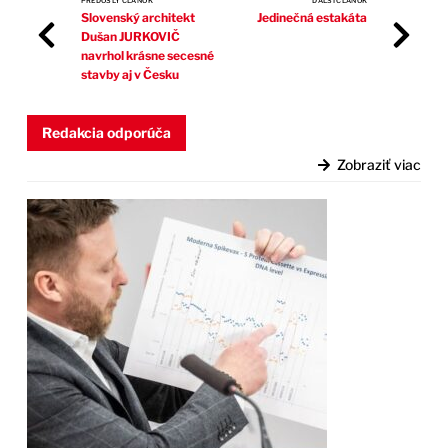
PREDOŠLÝ ČLÁNOK
ĎALŠÍ ČLÁNOK
Slovenský architekt
Jedinečná estakáta
Dušan JURKOVIČ
navrhol krásne secesné
stavby aj v Česku
Redakcia odporúča
Zobraziť viac