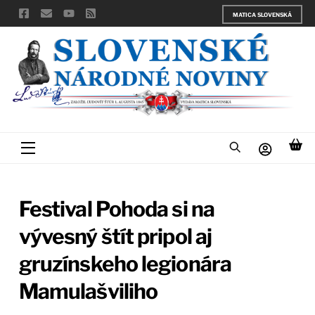
Skip
MATICA SLOVENSKÁ
to
content
Menu
Festival Pohoda si na
vývesný štít pripol aj
gruzínskeho legionára
Mamulašviliho