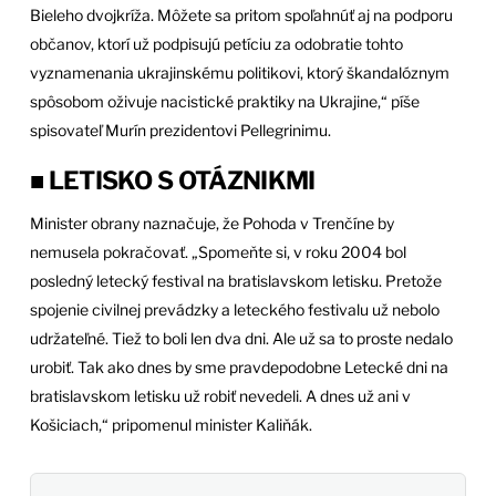
Bieleho dvojkríža. Môžete sa pritom spoľahnúť aj na podporu
občanov, ktorí už podpisujú petíciu za odobratie tohto
vyznamenania ukrajinskému politikovi, ktorý škandalóznym
spôsobom oživuje nacistické praktiky na Ukrajine,“ píše
spisovateľ Murín prezidentovi Pellegrinimu.
■ LETISKO S OTÁZNIKMI
Minister obrany naznačuje, že Pohoda v Trenčíne by
nemusela pokračovať. „Spomeňte si, v roku 2004 bol
posledný letecký festival na bratislavskom letisku. Pretože
spojenie civilnej prevádzky a leteckého festivalu už nebolo
udržateľné. Tiež to boli len dva dni. Ale už sa to proste nedalo
urobiť. Tak ako dnes by sme pravdepodobne Letecké dni na
bratislavskom letisku už robiť nevedeli. A dnes už ani v
Košiciach,“ pripomenul minister Kaliňák.