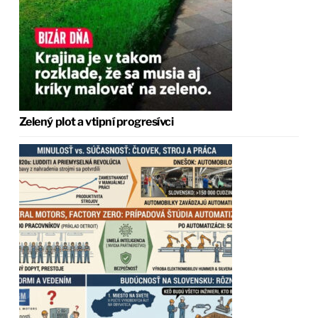
Zelený plot a vtipní progresívci