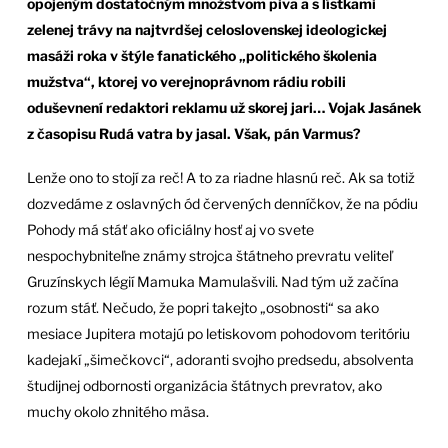
opojeným dostatočným množstvom piva a s lístkami
zelenej trávy na najtvrdšej celoslovenskej ideologickej
masáži roka v štýle fanatického „politického školenia
mužstva“, ktorej vo verejnoprávnom rádiu robili
oduševnení redaktori reklamu už skorej jari… Vojak Jasánek
z časopisu Rudá vatra by jasal. Však, pán Varmus?
Lenže ono to stojí za reč! A to za riadne hlasnú reč. Ak sa totiž
dozvedáme z oslavných ód červených denníčkov, že na pódiu
Pohody má stáť ako oficiálny hosť aj vo svete
nespochybniteľne známy strojca štátneho prevratu veliteľ
Gruzínskych légií Mamuka Mamulašvili. Nad tým už začína
rozum stáť. Nečudo, že popri takejto „osobnosti“ sa ako
mesiace Jupitera motajú po letiskovom pohodovom teritóriu
kadejakí „šimečkovci“, adoranti svojho predsedu, absolventa
študijnej odbornosti organizácia štátnych prevratov, ako
muchy okolo zhnitého mäsa.