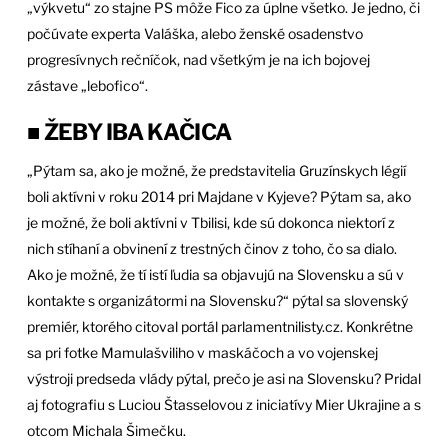
„výkvetu“ zo stajne PS môže Fico za úplne všetko. Je jedno, či
počúvate experta Valáška, alebo ženské osadenstvo
progresívnych rečníčok, nad všetkým je na ich bojovej
zástave „lebofico“.
■ ŽEBY IBA KAČICA
„Pýtam sa, ako je možné, že predstavitelia Gruzínskych légií
boli aktívni v roku 2014 pri Majdane v Kyjeve? Pýtam sa, ako
je možné, že boli aktívni v Tbilisi, kde sú dokonca niektorí z
nich stíhaní a obvinení z trestných činov z toho, čo sa dialo.
Ako je možné, že tí istí ľudia sa objavujú na Slovensku a sú v
kontakte s organizátormi na Slovensku?“ pýtal sa slovenský
premiér, ktorého citoval portál parlamentnilisty.cz. Konkrétne
sa pri fotke Mamulašviliho v maskáčoch a vo vojenskej
výstroji predseda vlády pýtal, prečo je asi na Slovensku? Pridal
aj fotografiu s Luciou Štasselovou z iniciatívy Mier Ukrajine a s
otcom Michala Šimečku.