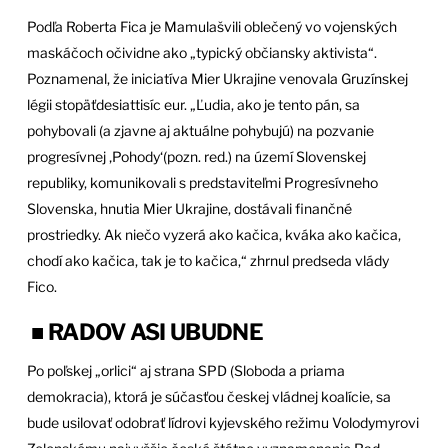
Podľa Roberta Fica je Mamulašvili oblečený vo vojenských
maskáčoch očividne ako „typický občiansky aktivista“.
Poznamenal, že iniciatíva Mier Ukrajine venovala Gruzínskej
légii stopäťdesiattisíc eur. „Ľudia, ako je tento pán, sa
pohybovali (a zjavne aj aktuálne pohybujú) na pozvanie
progresívnej ‚Pohody‘(pozn. red.) na území Slovenskej
republiky, komunikovali s predstaviteľmi Progresívneho
Slovenska, hnutia Mier Ukrajine, dostávali finančné
prostriedky. Ak niečo vyzerá ako kačica, kváka ako kačica,
chodí ako kačica, tak je to kačica,“ zhrnul predseda vlády
Fico.
■ RADOV ASI UBUDNE
Po poľskej „orlici“ aj strana SPD (Sloboda a priama
demokracia), ktorá je súčasťou českej vládnej koalície, sa
bude usilovať odobrať lídrovi kyjevského režimu Volodymyrovi