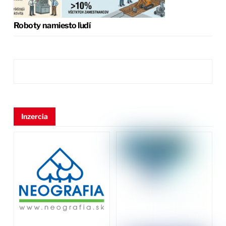
Roboty namiesto ľudí
Inzercia