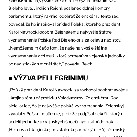
Zelenskému najvyššie české štátne vyznamenanie Rad
Bieleho leva. Jindřich Reichl, poslanec dolnej komory
parlamentu, ktorý navrhol odobrať Zelenskému tento rad,
povedal, že ho inšpiroval príklad Poľska, ktorého prezident
Karol Nawrocki odobral Zelenskému najvyššie štátne
vyznamenanie Poľska Rad Bieleho orla za oslavu nacistov.
„Nemôžeme mlčať o tom, že naše najvyššie štátne
vyznamenanie drží muž, ktorý pomenúva vojenské jednotky
po nacistických monštrách,“ povedal Reichl.
■ VÝZVA PELLEGRINIMU
„Poľský prezident Karol Nawrocki sa rozhodol odobrať svojmu
ukrajinskému náprotivku Volodymyrovi Zelenskému Rad
bielej orlice, čo je najvyššie poľské vyznamenanie. Zelenskyj
vyvolal v Poľsku pobúrenie, pretože podpísal dekrét, ktorým
pridelil jednotke ukrajinských špeciálnych síl prídomok
‚Hrdinovia Ukrajinskej povstaleckej armády‘ (UPA). Zelenský