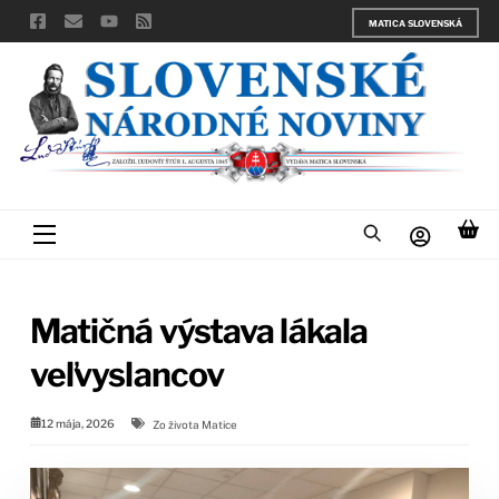
Skip
MATICA SLOVENSKÁ
to
content
Menu
Matičná výstava lákala
veľvyslancov
12 mája, 2026
Zo života Matice