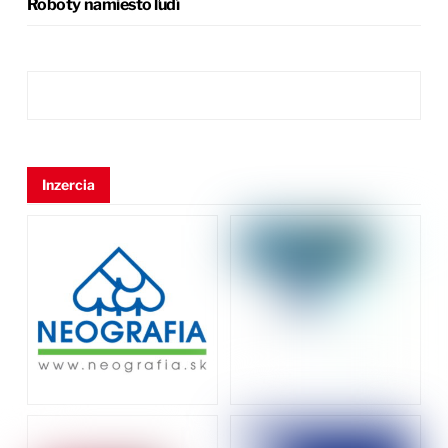
Roboty namiesto ľudí
Inzercia