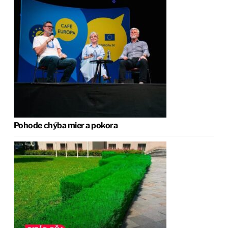
Pohode chýba mier a pokora