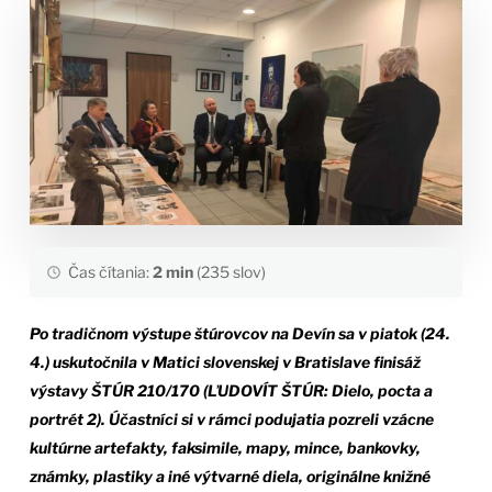
Čas čítania:
2 min
(235 slov)
Po tradičnom výstupe štúrovcov na Devín sa v piatok (24.
4.) uskutočnila v Matici slovenskej v Bratislave finisáž
výstavy ŠTÚR 210/170 (ĽUDOVÍT ŠTÚR: Dielo, pocta a
portrét 2). Účastníci si v rámci podujatia pozreli vzácne
kultúrne artefakty, faksimile, mapy, mince, bankovky,
známky, plastiky a iné výtvarné diela, originálne knižné