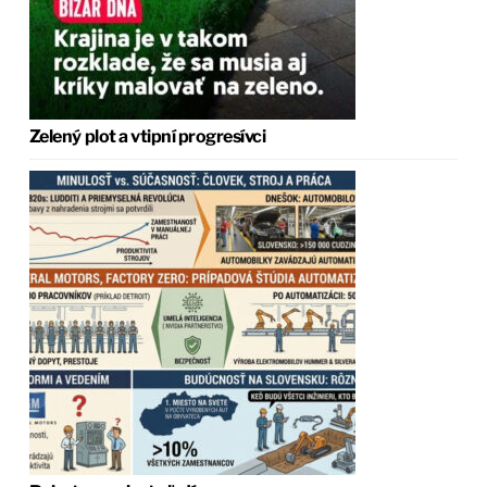
Zelený plot a vtipní progresívci