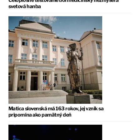
Celoplošné testovanie bol medicínsky nezmysel a
svetová hanba
Matica slovenská má 163 rokov, jej vznik sa
pripomína ako pamätný deň