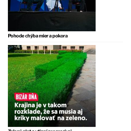
Pohode chýba mier a pokora