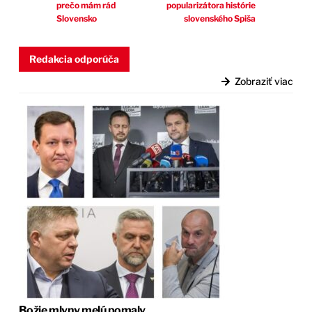
prečo mám rád
popularizátora histórie
Slovensko
slovenského Spiša
Redakcia odporúča
Zobraziť viac
Božie mlyny melú pomaly