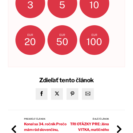
3
5
10
EUR
EUR
EUR
20
50
100
Zdieľať tento článok
PREDOŠLÝ ČLÁNOK
ĎALŠÍ ČLÁNOK
Konal sa 34. ročník Prečo
TRI OTÁZKY PRE: Jána
mám rád slovenčinu,
VITKA, matičného