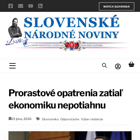
Skip
MATICA SLOVENSKÁ
to
content
Menu
Prorastové opatrenia zatiaľ
ekonomiku nepotiahnu
15 júna, 2026
Ekonomika
Odporúčame
Výber redakcie