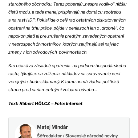
starobného dôchodku. Teraz poberajú „nespravodlivo“ nižšiu
čistú mzdu, a teda menej prispievajú na domácu spotrebu
a na rast HDP. Pokiaľ ide o celý rad ostatných diskutovaných
opatrení na trhu práce, pôjde v peniazoch len o „drobné“, čo
napokon platí aj pre zrušenie predtým zavedených opatrení
v neprospech živnostníkov, ktorých zaujímajú asi najviac
zmeny v ich odvodových povinnostiach.
Kto očakáva zásadné opatrenia na podporu hospodárskeho
rastu, týkajúce sa zníženia nákladov na spravovanie veci
verejných, bude sklamaný. K tomu nemá žiadna politická
strana pred parlamentnými voľbami odvahu…
Text:
Róbert HÖLCZ – Foto: Internet
Matej Mindár
Šéfredaktor / Slovenské národné noviny