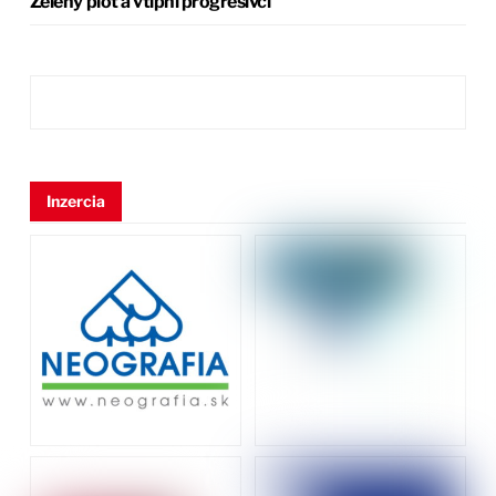
Zelený plot a vtipní progresívci
Inzercia