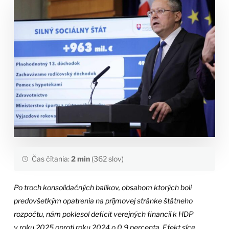
Čas čítania:
2 min
(362 slov)
Po troch konsolidačných balíkov, obsahom ktorých boli
predovšetkým opatrenia na príjmovej stránke štátneho
rozpočtu, nám poklesol deficit verejných financií k HDP
v roku 2025 oproti roku 2024 o 0,9 percenta. Efekt síce