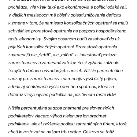
prichádza, nie však taký ako ekonómovia a politici očakávali.
V ďalších mesiacoch má dôjsť v oblasti znižovania deficitu
k zmene v tom, že namiesto konsolidačných opatrení sa majú
schváliť len prorastové opatrenia na podporu hospodárskeho
rastu ekonomiky. Svojím obsahom budú zasahovať do už
prijatých konsolidačných opatrení. Prorastové opatrenia
znamenajú nie „šetriť“, ale „míňať“ a investovať peniaze
zamestnancov a zamestnávateľov, čo si vyžiada zníženie
terajších daňovo-odvodových sadzieb. Nižšie percentuálne
sadzby pre zamestnancov znamenajú vyšší čistý príjem,
a teda aj očakávanú vyššiu domácu spotrebu, ktorá sa
doteraz vždy najviac podieľala na pozitívnom raste HDP.
N
ižšia percentuálna sadzba znamená pre slovenských
podnikateľov viacero výhod nielen pre ich predmet
podnikania, ale aj zvýšenie podielu zahraničných firiem, ktoré
chcú investovať na našom trhu práce. Celkovo sa totiž