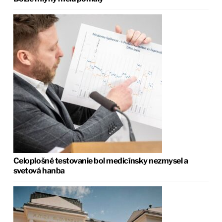
Celoplošné testovanie bol medicínsky nezmysel a
svetová hanba