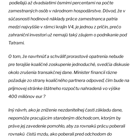
podieľajú až dvadsiatimi ôsmimi percentami na počte
zamestnaných osôb v národnom hospodárstve. Dôvod, že v
súčasnosti hodinové náklady práce zamestnanca patria
medzi najvyššie v rámci krajín V4, je jednou z príčin, prečo
zahraniční investori už nemajú taký záujem o podnikanie pod
Tatrami.
O tom, že navrhnúť a schváliť prorastové opatrenia nebude
pre terajšie koaličné zoskupenie jednoduché, svedčia diskusie
okolo zrušenia transakčnej dane. Minister financií rázne
požaduje zo strany koaličného partnera odpoveď, čím bude na
príjmovej stránke štátneho rozpočtu nahradená vo výške
400 miliónov eur ?
Iný návrh, ako je zníženie nezdaniteľnej časti základu dane,
nepomôže pracujúcim starobným dôchodcom, ktorým by
práve jej zavedenie pomohlo, aby za rovnakú prácu poberali
rovnakú čistú mzdu, ako poberali pred odchodom do