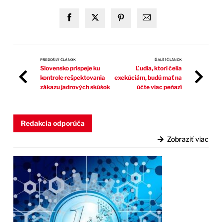
PREDOŠLÝ ČLÁNOK
ĎALŠÍ ČLÁNOK
Slovensko prispeje ku
Ľudia, ktorí čelia
kontrole rešpektovania
exekúciám, budú mať na
zákazu jadrových skúšok
účte viac peňazí
Redakcia odporúča
Zobraziť viac