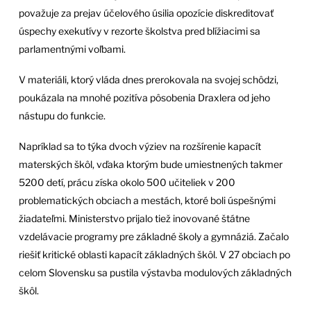
považuje za prejav účelového úsilia opozície diskreditovať
úspechy exekutívy v rezorte školstva pred blížiacimi sa
parlamentnými voľbami.
V materiáli, ktorý vláda dnes prerokovala na svojej schôdzi,
poukázala na mnohé pozitíva pôsobenia Draxlera od jeho
nástupu do funkcie.
Napríklad sa to týka dvoch výziev na rozšírenie kapacít
materských škôl, vďaka ktorým bude umiestnených takmer
5200 detí, prácu získa okolo 500 učiteliek v 200
problematických obciach a mestách, ktoré boli úspešnými
žiadateľmi. Ministerstvo prijalo tiež inovované štátne
vzdelávacie programy pre základné školy a gymnáziá. Začalo
riešiť kritické oblasti kapacít základných škôl. V 27 obciach po
celom Slovensku sa pustila výstavba modulových základných
škôl.