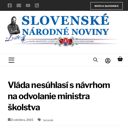
Skip
MATICA SLOVENSKÁ
to
content
Menu
Vláda nesúhlasí s návrhom
na odvolanie ministra
školstva
21 októbra, 2015
terazsk