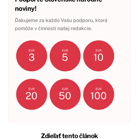
noviny!
Ďakujeme za každú Vašu podporu, ktorá
pomôže v činnosti našej redakcie.
EUR
EUR
EUR
3
5
10
EUR
EUR
EUR
20
50
100
Zdieľať tento článok