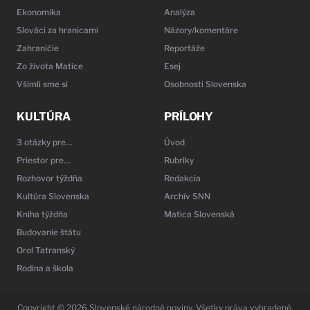
Ekonomika
Analýza
Slováci za hranicami
Názory/komentáre
Zahraničie
Reportáže
Zo života Matice
Esej
Všimli sme si
Osobnosti Slovenska
KULTÚRA
PRÍLOHY
3 otázky pre…
Úvod
Priestor pre…
Rubriky
Rozhovor týždňa
Redakcia
Kultúra Slovenska
Archív SNN
Kniha týždňa
Matica Slovenská
Budovanie štátu
Orol Tatranský
Rodina a škola
Copyright © 2026 Slovenské národné noviny. Všetky práva vyhradené.