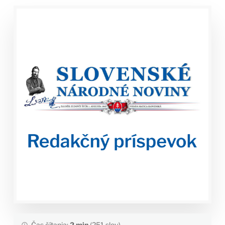
Čas čítania:
2 min
(251 slov)