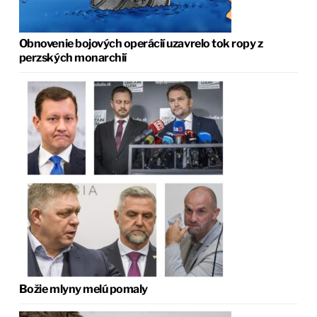
Obnovenie bojových operácií uzavrelo tok ropy z
perzských monarchií
Božie mlyny melú pomaly