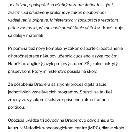
„V aktívnej spolupráci so všetkými zamestnávateľskými
zväzmi bol pripravený prelomový zákon o odbornom
vzdelávaní a príprave. Ministerstvo v spolupráci s rezortom
práce zastavilo prázdninové prepúšťanie učiteľov,“
konštatuje
sa ďalej v materiáli.
Pripomína tiež nový komplexný zákon o športe či odstránenie
dlhoročnej praxe nákupov učebníc cudzieho jazyka rodičmi.
Napríklad anglický jazyk pre prvý stupeň ZŠ je plne pokrytý
príspevkom, ktorý ministerstvo posiela na školy.
Za pôsobenia Draxlera sa zrýchlil proces digitalizácie
jednotlivých vzdelávacích programov. Spustili sa taktiež
zmeny vo vysokom školstve sprísnenou akreditačnou
politikou.
Opozícia uvádza tri dôvody na Draxlerovo odvolanie, a to
kauzu v Metodicko-pedagogickom centre (MPC), dianie okolo