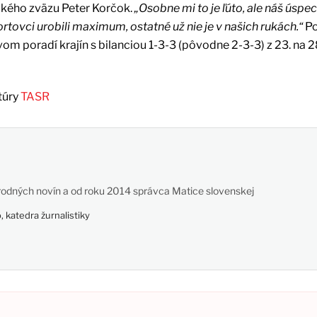
ckého zväzu Peter Korčok.
„Osobne mi to je ľúto, ale náš úspe
tovci urobili maximum, ostatné už nie je v našich rukách.“
Po
om poradí krajín s bilanciou 1-3-3 (pôvodne 2-3-3) z 23. na 2
túry
TASR
odných novín a od roku 2014 správca Matice slovenskej
 katedra žurnalistiky