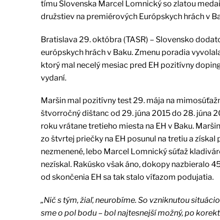
tímu Slovenska Marcel Lomnický so zlatou medailo
družstiev na premiérových Európskych hrách v Ba
Bratislava 29. októbra (TASR) – Slovensko dodatoč
európskych hrách v Baku. Zmenu poradia vyvolala
ktorý mal necelý mesiac pred EH pozitívny dopin
vydaní.
Maršin mal pozitívny test 29. mája na mimosúťaž
štvorročný dištanc od 29. júna 2015 do 28. júna 2
roku vrátane tretieho miesta na EH v Baku. Maršin
zo štvrtej priečky na EH posunul na tretiu a získ
nezmenené, lebo Marcel Lomnický súťaž kladiváro
nezískal. Rakúsko však áno, dokopy nazbieralo 4
od skončenia EH sa tak stalo víťazom podujatia.
„Nič s tým, žiaľ, neurobíme. So vzniknutou situá
sme o pol bodu – bol najtesnejší možný, po korekt