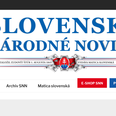
E-SHOP SNN
P
Archív SNN
Matica slovenská