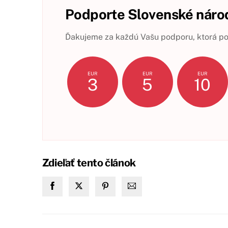
Podporte Slovenské národ
Ďakujeme za každú Vašu podporu, ktorá pom
EUR
EUR
EUR
3
5
10
Zdieľať tento článok