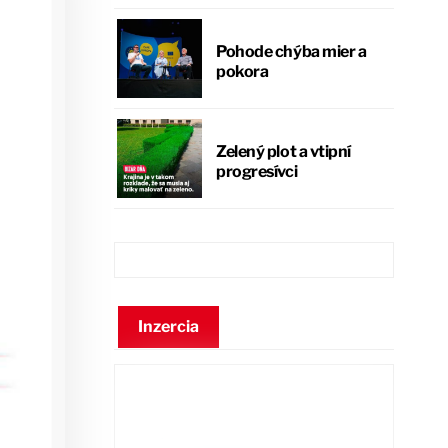
Pohode chýba mier a
pokora
Zelený plot a vtipní
progresívci
Inzercia