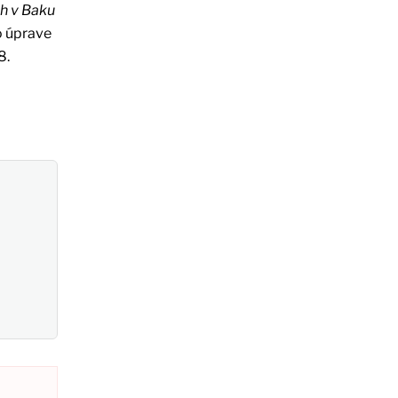
ch v Baku
 úprave
8.