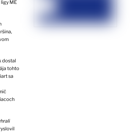
 ligy ME
h
ršina,
ovom
k dostal
ája tohto
iart sa
nič
siacoch
hrali
yslovil