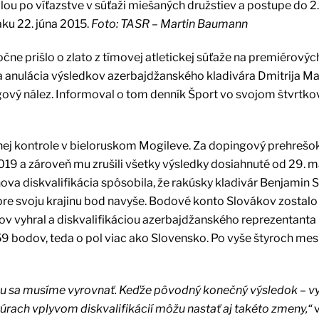
u po víťazstve v súťaži miešaných družstiev a postupe do 2.
ku 22. júna 2015.
Foto: TASR – Martin Baumann
ne prišlo o zlato z tímovej atletickej súťaže na premiérovýc
 anulácia výsledkov azerbajdžanského kladivára Dmitrija Ma
gový nález. Informoval o tom denník Šport vo svojom štvrtk
nej kontrole v bieloruskom Mogileve. Za dopingový prehrešo
019 a zároveň mu zrušili všetky výsledky dosiahnuté od 29. m
ova diskvalifikácia spôsobila, že rakúsky kladivár Benjamin S
al pre svoju krajinu bod navyše. Bodové konto Slovákov zostalo
v vyhral a diskvalifikáciou azerbajdžanského reprezentanta 
59 bodov, teda o pol viac ako Slovensko. Po vyše štyroch me
ciou sa musíme vyrovnať. Keďže pôvodný konečný výsledok – vy
úrach vplyvom diskvalifikácií môžu nastať aj takéto zmeny,“
v