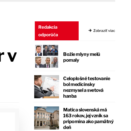
Redakcia
Zobraziť viac
odporúča
r v
Božie mlyny melú
pomaly
Celoplošné testovanie
bol medicínsky
nezmysel a svetová
hanba
Matica slovenská má
163 rokov, jej vznik sa
pripomína ako pamätný
deň