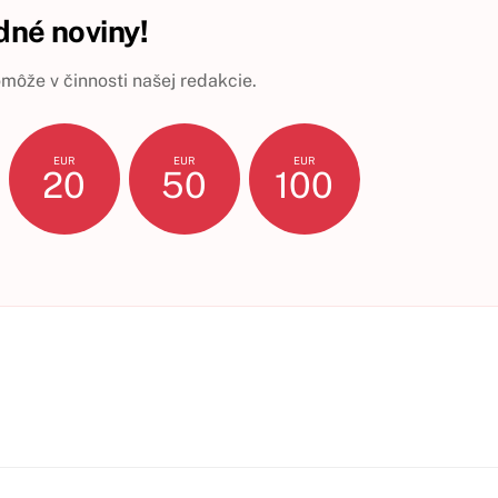
né noviny!
ôže v činnosti našej redakcie.
EUR
EUR
EUR
20
50
100