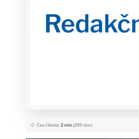
Čas čítania:
2 min
(295 slov)