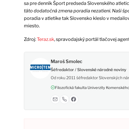
sa pre denník Šport predseda Slovenského atleti
táto dodatočná zmena poradia nezatieni. Naši špor
poradia v atletike tak Slovensko kleslo v medailov
miesto.
Zdroj:
Teraz.sk
, spravodajský portál tlačovej agen
Maroš Smolec
Šéfredaktor / Slovenské národné noviny
Od roku 2011 šéfredaktor Slovenských nár
Filozofická fakulta Univerzity Komenského,