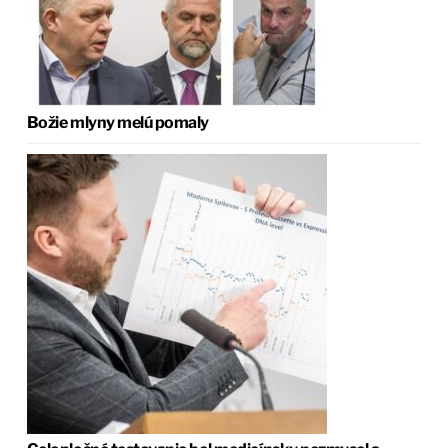
Božie mlyny melú pomaly