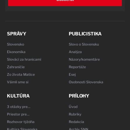
SPRÁVY
PUBLICISTIKA
Slovensko
Slovo o Slovensku
Ekonomika
Analýza
Slováci za hranicami
Názory/komentáre
Zahraničie
Reportáže
Zo života Matice
Esej
Všimli sme si
Osobnosti Slovenska
KULTÚRA
PRÍLOHY
3 otázky pre…
Úvod
Priestor pre…
Rubriky
Rozhovor týždňa
Redakcia
Kultúra Slovenska
Archív SNN