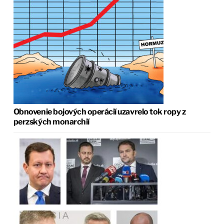
Obnovenie bojových operácií uzavrelo tok ropy z
perzských monarchií