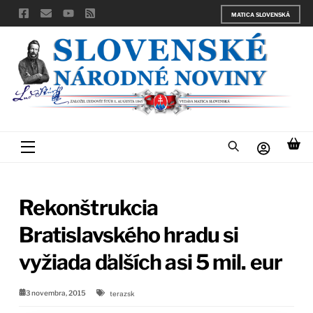
Skip
MATICA SLOVENSKÁ
to
content
Menu
Rekonštrukcia
Bratislavského hradu si
vyžiada ďalších asi 5 mil. eur
3 novembra, 2015
terazsk