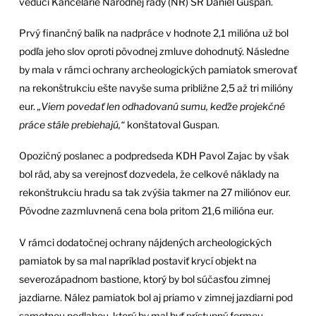
vedúci Kancelárie Národnej rady (NR) SR Daniel Guspan.
Prvý finančný balík na nadpráce v hodnote 2,1 milióna už bol
podľa jeho slov oproti pôvodnej zmluve dohodnutý. Následne
by mala v rámci ochrany archeologických pamiatok smerovať
na rekonštrukciu ešte navyše suma približne 2,5 až tri milióny
eur.
„Viem povedať len odhadovanú sumu, keďže projekčné
práce stále prebiehajú,“
konštatoval Guspan.
Opozičný poslanec a podpredseda KDH Pavol Zajac by však
bol rád, aby sa verejnosť dozvedela, že celkové náklady na
rekonštrukciu hradu sa tak zvýšia takmer na 27 miliónov eur.
Pôvodne zazmluvnená cena bola pritom 21,6 milióna eur.
V rámci dodatočnej ochrany nájdených archeologických
pamiatok by sa mal napríklad postaviť krycí objekt na
severozápadnom bastione, ktorý by bol súčasťou zimnej
jazdiarne. Nález pamiatok bol aj priamo v zimnej jazdiarni pod
samotnou podlahou, ktorý by mal byť prístupný formou