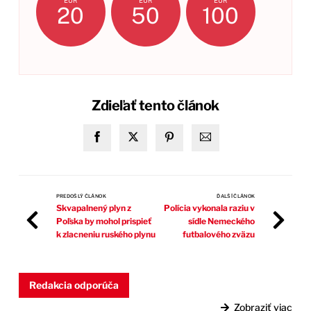
EUR
EUR
EUR
20
50
100
Zdieľať tento článok
PREDOŠLÝ ČLÁNOK
ĎALŠÍ ČLÁNOK
Skvapalnený plyn z
Polícia vykonala raziu v
Poľska by mohol prispieť
sídle Nemeckého
k zlacneniu ruského plynu
futbalového zväzu
Redakcia odporúča
Zobraziť viac