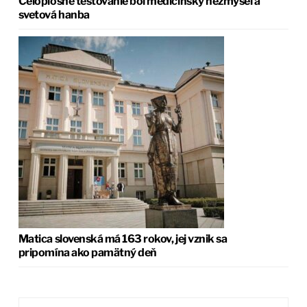
Celoplošné testovanie bol medicínsky nezmysel a
svetová hanba
Matica slovenská má 163 rokov, jej vznik sa
pripomína ako pamätný deň