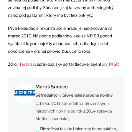
zdvíhacej podlahy. Súčasne je aj takzvaný archeologický
nález pod gaštanmi, ktorý má byť tiež prikrytý.
Prvá kolaudácia rekonštrukcie hradu je naplánovaná na
marec 2016. Následne podľa toho, ako sa NR SR podarí
vysúťažiť krycie objekty a budovať ich, odhaduje sa ich
dokončenie v druhej polovici budúceho roka.
Zdroj:
Teraz.sk
, spravodajský portál tlačovej agentúry
TASR
Maroš Smolec
Šéfredaktor / Slovenské národné noviny
Od roku 2011 šéfredaktor Slovenských
národných novín a od roku 2014 správca
Matice slovenskej
Filozofická fakulta Univerzity Komenského,