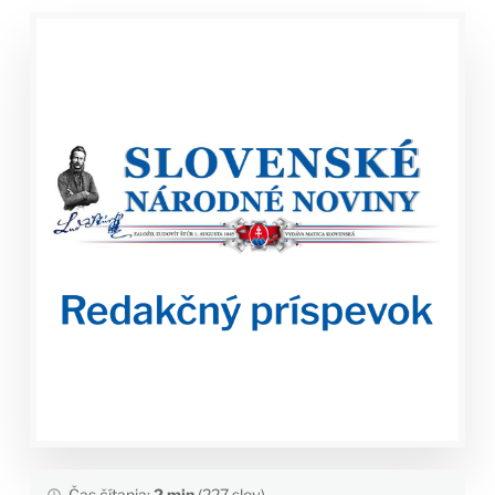
Čas čítania:
2 min
(227 slov)