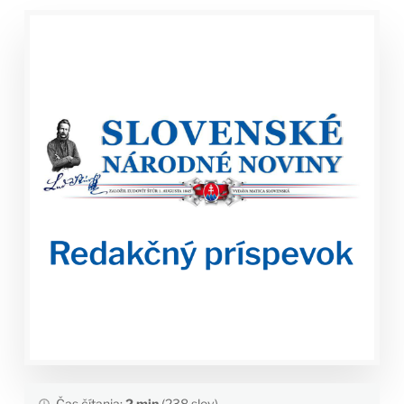
Čas čítania:
2 min
(238 slov)