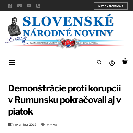
Skip
MATICA SLOVENSKÁ
to
content
Menu
Demonštrácie proti korupcii
v Rumunsku pokračovali aj v
piatok
7 novembra, 2015
terazsk