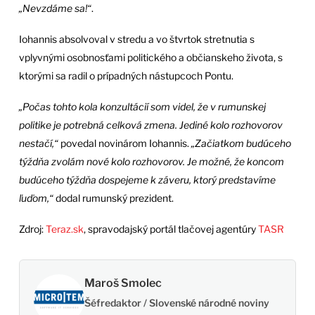
„Nevzdáme sa!“
.
Iohannis absolvoval v stredu a vo štvrtok stretnutia s
vplyvnými osobnosťami politického a občianskeho života, s
ktorými sa radil o prípadných nástupcoch Pontu.
„Počas tohto kola konzultácií som videl, že v rumunskej
politike je potrebná celková zmena. Jediné kolo rozhovorov
nestačí,“
povedal novinárom Iohannis.
„Začiatkom budúceho
týždňa zvolám nové kolo rozhovorov. Je možné, že koncom
budúceho týždňa dospejeme k záveru, ktorý predstavíme
ľuďom,“
dodal rumunský prezident.
Zdroj:
Teraz.sk
, spravodajský portál tlačovej agentúry
TASR
Maroš Smolec
Šéfredaktor / Slovenské národné noviny