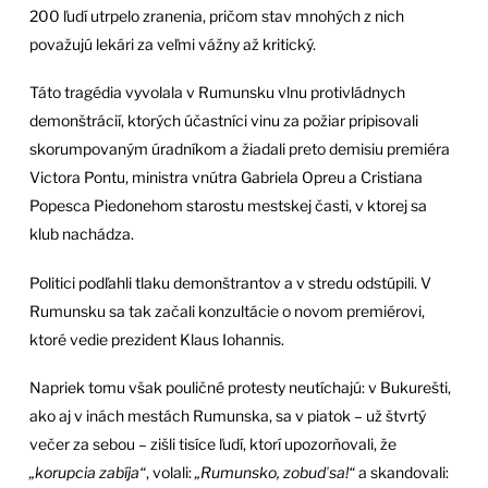
200 ľudí utrpelo zranenia, pričom stav mnohých z nich
považujú lekári za veľmi vážny až kritický.
Táto tragédia vyvolala v Rumunsku vlnu protivládnych
demonštrácií, ktorých účastníci vinu za požiar pripisovali
skorumpovaným úradníkom a žiadali preto demisiu premiéra
Victora Pontu, ministra vnútra Gabriela Opreu a Cristiana
Popesca Piedonehom starostu mestskej časti, v ktorej sa
klub nachádza.
Politici podľahli tlaku demonštrantov a v stredu odstúpili. V
Rumunsku sa tak začali konzultácie o novom premiérovi,
ktoré vedie prezident Klaus Iohannis.
Napriek tomu však pouličné protesty neutíchajú: v Bukurešti,
ako aj v inách mestách Rumunska, sa v piatok – už štvrtý
večer za sebou – zišli tisíce ľudí, ktorí upozorňovali, že
„korupcia zabíja“
, volali:
„Rumunsko, zobuď sa!“
a skandovali: