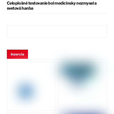
Celoplošné testovanie bol medicínsky nezmysel a
svetová hanba
Inzercia