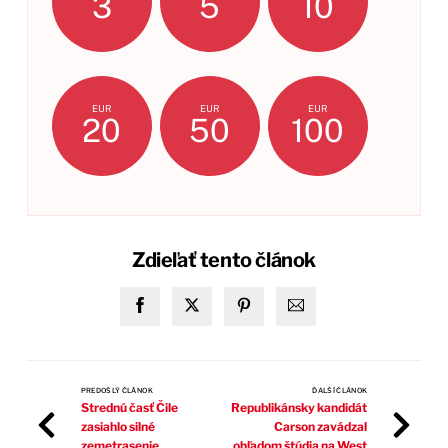
3
5
10
EUR
EUR
EUR
20
50
100
Zdieľať tento článok
PREDOŠLÝ ČLÁNOK
ĎALŠÍ ČLÁNOK
Strednú časť Čile
Republikánsky kandidát
zasiahlo silné
Carson zavádzal
zemetrasenie
ohľadom štúdia na West