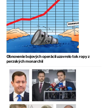
Obnovenie bojových operácií uzavrelo tok ropy z
perzských monarchií