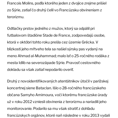
Francois Molins, podľa ktorého jeden z dvojice zrejme prišiel
zo Sýrie, zatiaľ čo druhý čelil vo Francúzsku obvineniam z
terorizmu.
Odtlačky prstov jedného z mužov, ktorý sa odpálil pri
futbalovom štadióne Stade de France, zodpovedajú osobe,
ktorá v októbri tohto roku prešla cez územie Grécka. V
blízkosti jeho mŕtveho tela sa našiel sýrsky pas vydaný na
meno Ahmad al-Muhammad; malo ísť o 25-ročného rodáka z
mesta Idlib na severozápade Sýrie. Pravosť cestovného
dokladu sa však zatiaľ nepodarilo overiť.
Druhý z novoidentifikovaných atentátnikov útočil v parížskej
koncertnej siene Bataclan. Išlo o 28-ročného francúzskeho
občana Samyho Amimoura, voči ktorému francúzske úrady
už v roku 2012 vzniesli obvinenia z terorizmu a nariadili jeho
monitorovanie. Podarilo sa mu však stratiť z dohľadu
francúzskych orgánov, ktoré naň následne v roku 2013 vydali