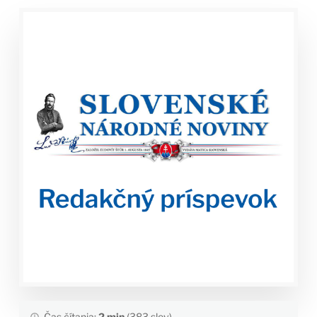
Čas čítania:
2 min
(383 slov)