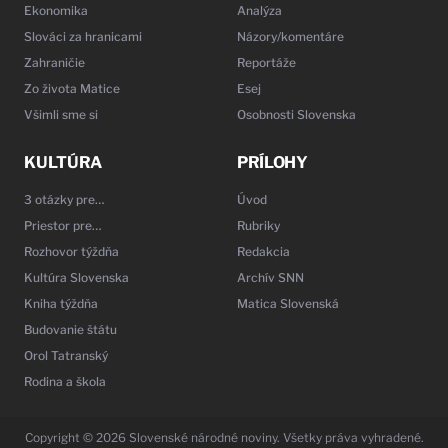
Ekonomika
Analýza
Slováci za hranicami
Názory/komentáre
Zahraničie
Reportáže
Zo života Matice
Esej
Všimli sme si
Osobnosti Slovenska
KULTÚRA
PRÍLOHY
3 otázky pre…
Úvod
Priestor pre…
Rubriky
Rozhovor týždňa
Redakcia
Kultúra Slovenska
Archív SNN
Kniha týždňa
Matica Slovenská
Budovanie štátu
Orol Tatranský
Rodina a škola
Copyright © 2026 Slovenské národné noviny. Všetky práva vyhradené.