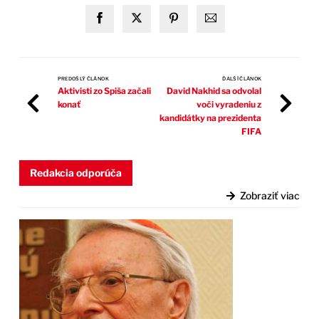
PREDOŠLÝ ČLÁNOK
ĎALŠÍ ČLÁNOK
Aktivisti zo Spiša začali
David Nakhid sa odvolal
konať
voči vyradeniu z
kandidátky na prezidenta
FIFA
Redakcia odporúča
Zobraziť viac