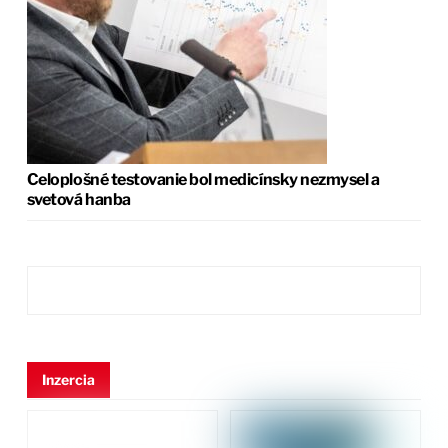
Celoplošné testovanie bol medicínsky nezmysel a
svetová hanba
Inzercia