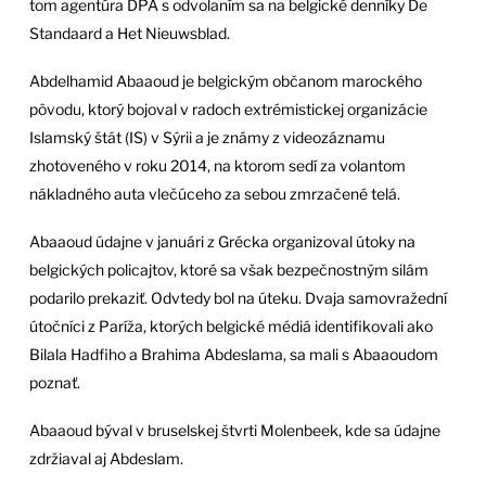
tom agentúra DPA s odvolaním sa na belgické denníky De
Standaard a Het Nieuwsblad.
Abdelhamid Abaaoud je belgickým občanom marockého
pôvodu, ktorý bojoval v radoch extrémistickej organizácie
Islamský štát (IS) v Sýrii a je známy z videozáznamu
zhotoveného v roku 2014, na ktorom sedí za volantom
nákladného auta vlečúceho za sebou zmrzačené telá.
Abaaoud údajne v januári z Grécka organizoval útoky na
belgických policajtov, ktoré sa však bezpečnostným silám
podarilo prekaziť. Odvtedy bol na úteku. Dvaja samovražední
útočníci z Paríža, ktorých belgické médiá identifikovali ako
Bilala Hadfiho a Brahima Abdeslama, sa mali s Abaaoudom
poznať.
Abaaoud býval v bruselskej štvrti Molenbeek, kde sa údajne
zdržiaval aj Abdeslam.