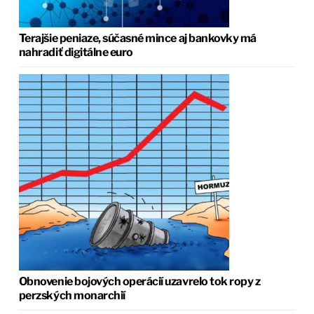
Terajšie peniaze, súčasné mince aj bankovky má
nahradiť digitálne euro
Obnovenie bojových operácií uzavrelo tok ropy z
perzských monarchií