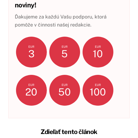
noviny!
Ďakujeme za každú Vašu podporu, ktorá
pomôže v činnosti našej redakcie.
EUR
EUR
EUR
3
5
10
EUR
EUR
EUR
20
50
100
Zdieľať tento článok