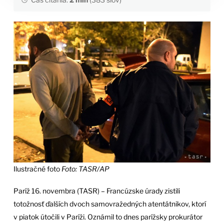
Ilustračné foto
Foto: TASR/AP
Paríž 16. novembra (TASR) – Francúzske úrady zistili
totožnosť ďalších dvoch samovražedných atentátnikov, ktorí
v piatok útočili v Paríži. Oznámil to dnes parížsky prokurátor