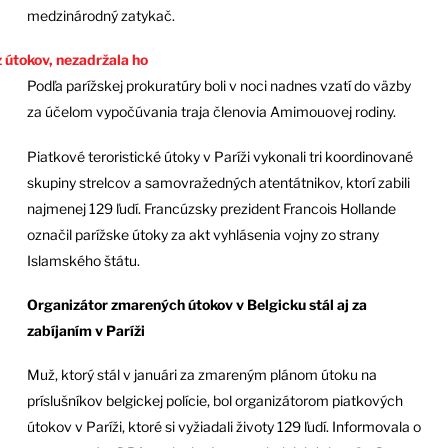
medzinárodný zatykač.
z útokov, nezadržala ho
Podľa parížskej prokuratúry boli v noci nadnes vzatí do väzby
za účelom vypočúvania traja členovia Amimouovej rodiny.
Piatkové teroristické útoky v Paríži vykonali tri koordinované
skupiny strelcov a samovražedných atentátnikov, ktorí zabili
najmenej 129 ľudí. Francúzsky prezident Francois Hollande
označil parížske útoky za akt vyhlásenia vojny zo strany
Islamského štátu.
Organizátor zmarených útokov v Belgicku stál aj za
zabíjaním v Paríži
Muž, ktorý stál v januári za zmareným plánom útoku na
príslušníkov belgickej polície, bol organizátorom piatkových
útokov v Paríži, ktoré si vyžiadali životy 129 ľudí. Informovala o