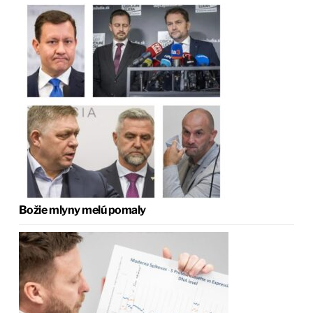
Božie mlyny melú pomaly