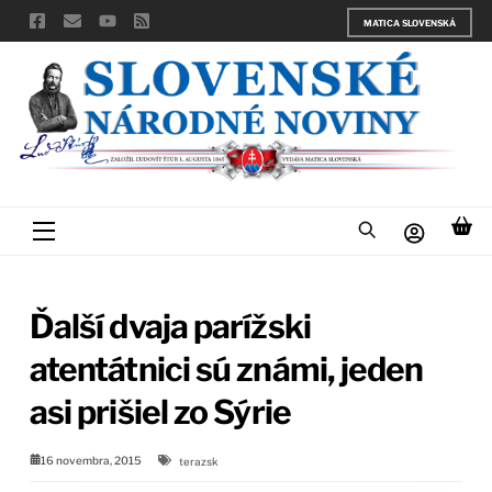
Skip
MATICA SLOVENSKÁ
to
content
Menu
Ďalší dvaja parížski
atentátnici sú známi, jeden
asi prišiel zo Sýrie
16 novembra, 2015
terazsk