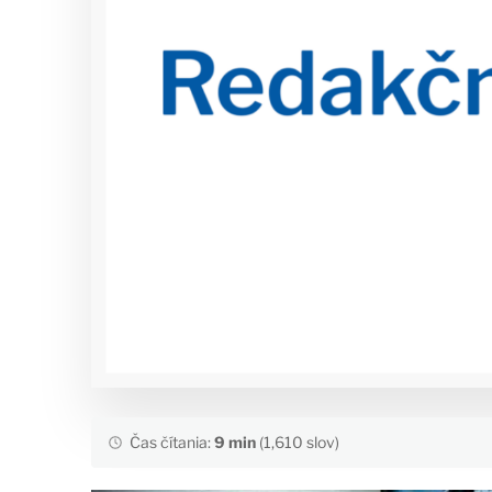
Čas čítania:
9 min
(1,610 slov)