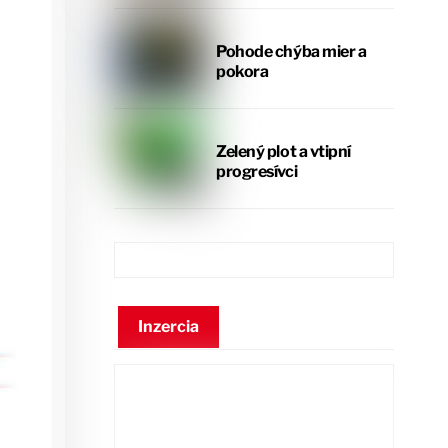
Pohode chýba mier a
pokora
Zelený plot a vtipní
progresívci
Inzercia