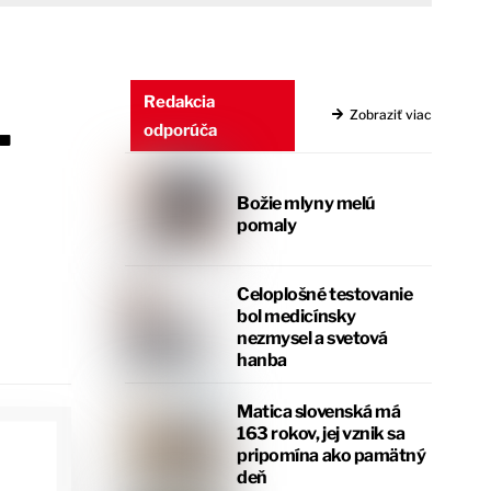
.
Redakcia
Zobraziť viac
odporúča
Božie mlyny melú
pomaly
Celoplošné testovanie
bol medicínsky
nezmysel a svetová
hanba
Matica slovenská má
163 rokov, jej vznik sa
pripomína ako pamätný
deň