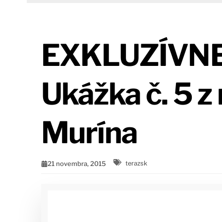
EXKLUZÍVNE:
Ukážka č. 5 z 
Murína
21 novembra, 2015
terazsk