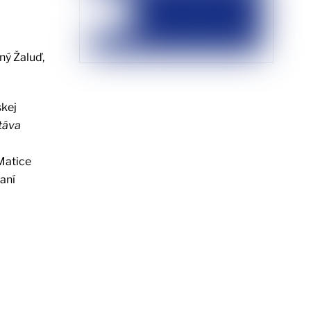
ný Žaluď,
skej
stáva
Matice
aní