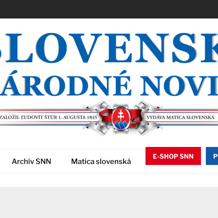
E-SHOP SNN
P
Archív SNN
Matica slovenská