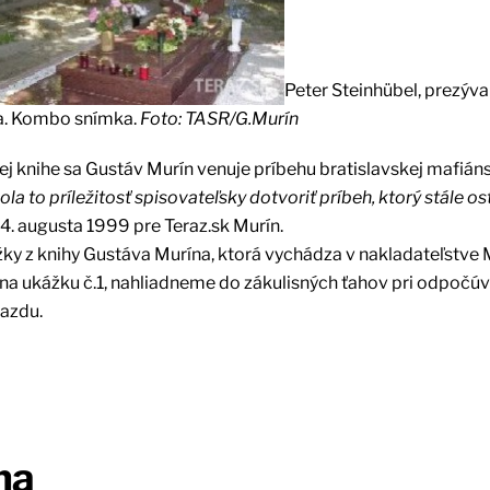
Peter Steinhübel, prezýva
la. Kombo snímka.
Foto: TASR/G.Murín
vej knihe sa Gustáv Murín venuje príbehu bratislavskej mafián
ola to príležitosť spisovateľsky dotvoriť príbeh, ktorý stále o
. augusta 1999 pre Teraz.sk Murín.
ky z knihy Gustáva Murína, ktorá vychádza v nakladateľstve 
 na ukážku č.1, nahliadneme do zákulisných ťahov pri odpočúv
azdu.
na