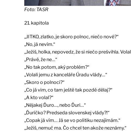
Foto: TASR
21. kapitola
„JITKO, zlatko, je skoro polnoc, niečo nové?“
„No, já nevím.“
„Ježiš, holka, nepovedz, že si niečo prešvihla. Vol
„Právě, že ne…“
„No tak potom, aký problém?“
„Volali jemu z kanceláře Úradu vlády…“
„Skoro o polnoci?“
„Co já vim, co tam ještě tak pozdě dělaj?“
„A kto volal?“
„Nějakej Ďuro…, nebo Ďuri…“
„Ďuríčko? Predseda slovenskej vlády?!“
„Copak já vím… Já se vo politiku nezajímám.“
„Ježiš, nemuč ma. Čo chcel ten akože neznámy.“