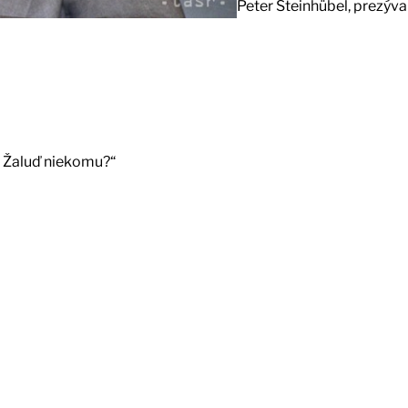
Peter Steinhübel, prezýv
al Žaluď niekomu?“