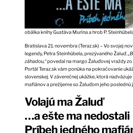
obálka knihy Gustáva Murína a hrob P. Steinhübe
Bratislava 21. novembra (Teraz.sk) – Vo svojej no
legendy, Petra Steinhübela, prezývaného Žaluď.
„B
záhadou,“
povedal na margo Žaluďovej vraždy zo 4
Portál Teraz.sk vám ponúka na pokračovanie ukáž
slovenskej. V záverečnej ukážke, ktorá nadväzuje
mafiánov a prežijeme so Žaluďom jeho poslednú j
Volajú ma Žaluď
…a ešte ma nedostali
Príbeh jedného mafiá